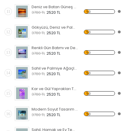
Deniz ve Batan Güneş Kanvas Tablo
11
%0
3780 TL
2520 TL
Gökyüzü, Deniz ve Palmiyeler Kanvas Tablo
12
%0
3780 TL
2520 TL
Renkli Gün Batımı ve Deniz Kanvas Tablo
13
%0
3780 TL
2520 TL
Sahil ve Palmiye Ağaçları Kanvas Tablo
14
%0
3780 TL
2520 TL
Kar ve Gül Yaprakları Temalı Kanvas Tablo
15
%0
3780 TL
2520 TL
Modern Soyut Tasarım 28 Kanvas Tablo
16
%0
3780 TL
2520 TL
Sahil, Hamak ve Ev Temalı Kanvas Tablo