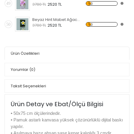
49
%0
3780 TL
2520 TL
Beyaz Hint Mabet Ağacı Kanvas Tablo
50
%0
3780 TL
2520 TL
Ürün Özellikleri
Yorumlar
(0)
Taksit Seçenekleri
Ürün Detay ve Ebat/Ölçü Bilgisi
•
50x75 cm ölçülerindedir.
•
Pamuk astarlı kanvasa yüksek çözünürlüklü dijital baskı
yapılır.
•
Asılmaya hazır ahşap şase kenar kalınlığı 3 cmdir.