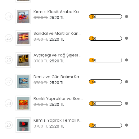
Kırmızı Klasik Araba Kanvas Tablo
24
%0
3780 TL
2520 TL
Sandal ve Martılar Kanvas Tablo
25
%0
3780 TL
2520 TL
Ayçiçeği ve Yağ Şişesi Temalı Kanvas Tablo
26
%0
3780 TL
2520 TL
Deniz ve Gün Batımı Kanvas Tablo
27
%0
3780 TL
2520 TL
Renkli Yapraklar ve Sonbahar Kanvas Tablo
28
%0
3780 TL
2520 TL
Kırmızı Yaprak Temalı Kanvas Tablo
29
%0
3780 TL
2520 TL