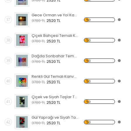
3780 TL
2520 TL
Gece Orman ve Yol Kanvas Tablo
37
%0
3780 TL
2520 TL
Çiçek Bahçesi Temalı Kanvas Tablo
38
%0
3780 TL
2520 TL
Dağda Sonbahar Temalı Kanvas Tablo
39
%0
3780 TL
2520 TL
Renkli Gül Temalı Kanvas Tablo
40
%0
3780 TL
2520 TL
Çiçek ve Siyah Taşlar Temalı Kanvas Tablo
41
%0
3780 TL
2520 TL
Gül Yaprağı ve Siyah Taş Kanvas Tablo
42
%0
3780 TL
2520 TL