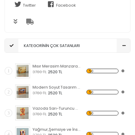
Twitter
Facebook
KATEGORİNİN ÇOK SATANLARI
Mısır Merasim Manzaralı Kanvas Tablo
1
%0
3780 TL
2520 TL
Modern Soyut Tasarım 37 Kanvas Tablo
2
%0
3780 TL
2520 TL
Vazoda Sarı-Turuncu Çiçekler Kanvas Tablo
3
%0
3780 TL
2520 TL
Yağmur,Şemsiye ve İnsanlar Kanvas Tablo
4
%0