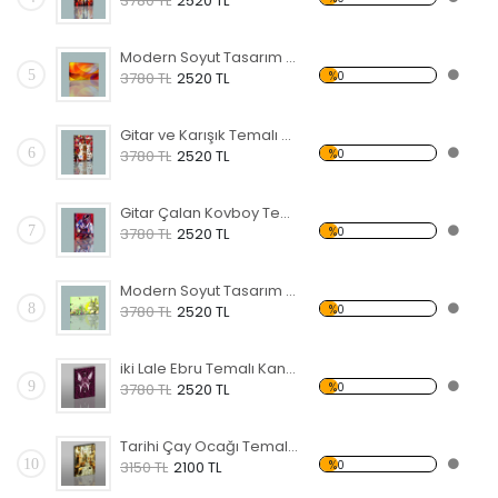
3780 TL
2520 TL
Modern Soyut Tasarım 36 Kanvas Tablo
5
%0
3780 TL
2520 TL
Gitar ve Karışık Temalı Kanvas Tablo
6
%0
3780 TL
2520 TL
Gitar Çalan Kovboy Temalı Kanvas Tablo
7
%0
3780 TL
2520 TL
Modern Soyut Tasarım 42 Kanvas Tablo
8
%0
3780 TL
2520 TL
iki Lale Ebru Temalı Kanvas Tablo
9
%0
3780 TL
2520 TL
Tarihi Çay Ocağı Temalı Kanvas Tablo
10
%0
3150 TL
2100 TL