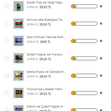
Siyah Taş ve Yeşil Yapraklar Kanvas Tablo
30
%0
3780 TL
2520 TL
Kırmızı lale Bahçesi Temalı Kanvas Tablo
31
%0
3780 TL
2520 TL
Sisli Orman Temalı Kanvas Tablo
32
%0
3924 TL
2616 TL
Siyah Taşlar ve Turuncu Çiçek Kanvas Tablo
33
%0
3780 TL
2520 TL
Deniz Kıyısı ve Sandal Kanvas Tablo
34
%0
3780 TL
2520 TL
Tomurcuk Laleler Temalı Kanvas Tablo
35
%0
3780 TL
2520 TL
Deniz ve Çakıl Taşları Kanvas Tablo
36
%0