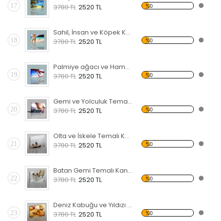
17
%0
3780 TL
2520 TL
Sahil, İnsan ve Köpek Kanvas Tablo
18
%0
3780 TL
2520 TL
Palmiye ağacı ve Hamak Kanvas Tablo
19
%0
3780 TL
2520 TL
Gemi ve Yolculuk Temalı Kanvas Tablo
20
%0
3780 TL
2520 TL
Olta ve İskele Temalı Kanvas Tablo
21
%0
3780 TL
2520 TL
Batan Gemi Temalı Kanvas Tablo
22
%0
3780 TL
2520 TL
Deniz Kabuğu ve Yıldızı Kanvas Tablo
23
%0
3780 TL
2520 TL