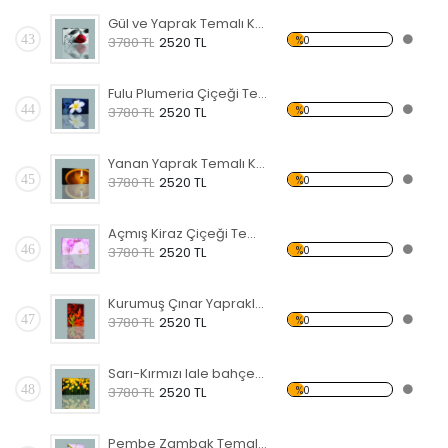
Gül ve Yaprak Temalı Kanvas Tablo
43
%0
3780 TL
2520 TL
Fulu Plumeria Çiçeği Temalı Kanvas Tablo
44
%0
3780 TL
2520 TL
Yanan Yaprak Temalı Kanvas Tablo
45
%0
3780 TL
2520 TL
Açmış Kiraz Çiçeği Temalı Kanvas Tablo
46
%0
3780 TL
2520 TL
Kurumuş Çınar Yaprakları Temalı Kanvas Tablo
47
%0
3780 TL
2520 TL
Sarı-Kırmızı lale bahçesi Kanvas Tablo
48
%0
3780 TL
2520 TL
Pembe Zambak Temalı Kanvas Tablo