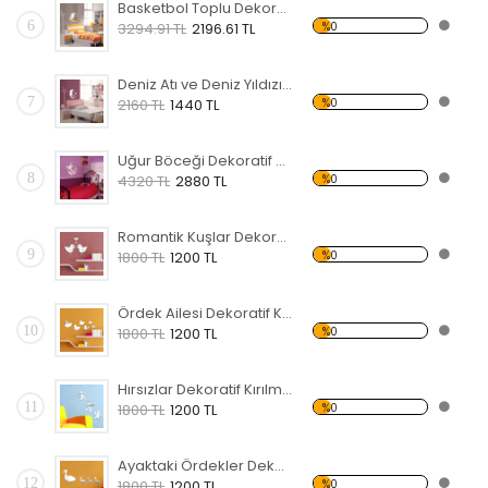
Basketbol Toplu Dekoratif Kırılmaz Ayna
6
%0
3294.91 TL
2196.61 TL
Deniz Atı ve Deniz Yıldızı Dekoratif Kırılmaz Ayna
7
%0
2160 TL
1440 TL
Uğur Böceği Dekoratif Kırılmaz Ayna
8
%0
4320 TL
2880 TL
Romantik Kuşlar Dekoratif Kırılmaz Ayna
9
%0
1800 TL
1200 TL
Ördek Ailesi Dekoratif Kırılmaz Ayna
10
%0
1800 TL
1200 TL
Hırsızlar Dekoratif Kırılmaz Ayna
11
%0
1800 TL
1200 TL
Ayaktaki Ördekler Dekoratif Kırılmaz Ayna
12
%0
1800 TL
1200 TL