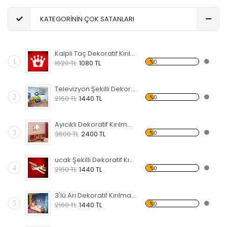
KATEGORİNİN ÇOK SATANLARI
Kalpli Taç Dekoratif Kırılmaz Ayna
1
%0
1620 TL
1080 TL
Televizyon Şekilli Dekoratif Kırılmaz Ayna
2
%0
2160 TL
1440 TL
Ayıcıklı Dekoratif Kırılmaz Ayna
3
%0
3600 TL
2400 TL
ucak Şekilli Dekoratif Kırılmaz Ayna
4
%0
2160 TL
1440 TL
3'lü Arı Dekoratif Kırılmaz Ayna
5
%0
2160 TL
1440 TL