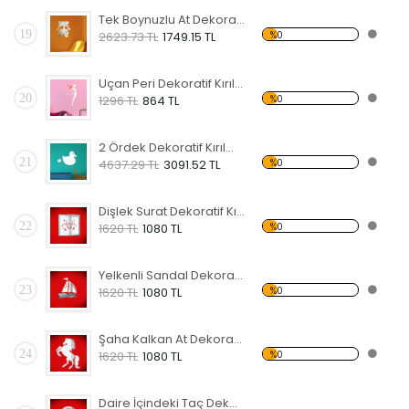
Tek Boynuzlu At Dekoratif Kırılmaz Ayna
19
%0
2623.73 TL
1749.15 TL
Uçan Peri Dekoratif Kırılmaz Ayna
20
%0
1296 TL
864 TL
2 Ördek Dekoratif Kırılmaz Ayna
21
%0
4637.29 TL
3091.52 TL
Dişlek Surat Dekoratif Kırılmaz Ayna
22
%0
1620 TL
1080 TL
Yelkenli Sandal Dekoratif Kırılmaz Ayna
23
%0
1620 TL
1080 TL
Şaha Kalkan At Dekoratif Kırılmaz Ayna
24
%0
1620 TL
1080 TL
Daire İçindeki Taç Dekoratif Kırılmaz Ayna