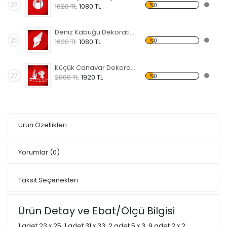
25
%0
1620 TL
1080 TL
Deniz Kabuğu Dekoratif Kırılmaz Ayna
26
%0
1620 TL
1080 TL
Küçük Canavar Dekoratif Kırılmaz Ayna
27
%0
2880 TL
1920 TL
Ürün Özellikleri
Yorumlar
(0)
Taksit Seçenekleri
Ürün Detay ve Ebat/Ölçü Bilgisi
1 adet 23 x 25, 1 adet 31 x 33, 2 adet 5 x 3, 9 adet 2 x 2