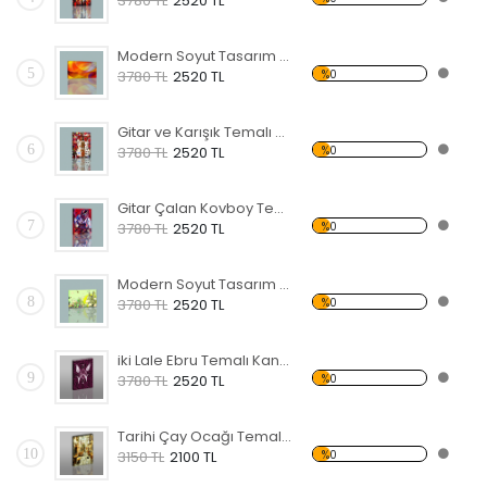
3780 TL
2520 TL
Modern Soyut Tasarım 36 Kanvas Tablo
5
%0
3780 TL
2520 TL
Gitar ve Karışık Temalı Kanvas Tablo
6
%0
3780 TL
2520 TL
Gitar Çalan Kovboy Temalı Kanvas Tablo
7
%0
3780 TL
2520 TL
Modern Soyut Tasarım 42 Kanvas Tablo
8
%0
3780 TL
2520 TL
iki Lale Ebru Temalı Kanvas Tablo
9
%0
3780 TL
2520 TL
Tarihi Çay Ocağı Temalı Kanvas Tablo
10
%0
3150 TL
2100 TL