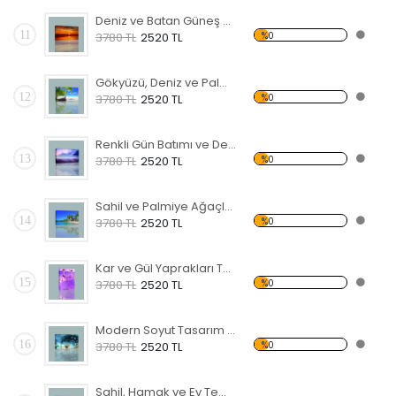
Deniz ve Batan Güneş Kanvas Tablo
11
%0
3780 TL
2520 TL
Gökyüzü, Deniz ve Palmiyeler Kanvas Tablo
12
%0
3780 TL
2520 TL
Renkli Gün Batımı ve Deniz Kanvas Tablo
13
%0
3780 TL
2520 TL
Sahil ve Palmiye Ağaçları Kanvas Tablo
14
%0
3780 TL
2520 TL
Kar ve Gül Yaprakları Temalı Kanvas Tablo
15
%0
3780 TL
2520 TL
Modern Soyut Tasarım 28 Kanvas Tablo
16
%0
3780 TL
2520 TL
Sahil, Hamak ve Ev Temalı Kanvas Tablo