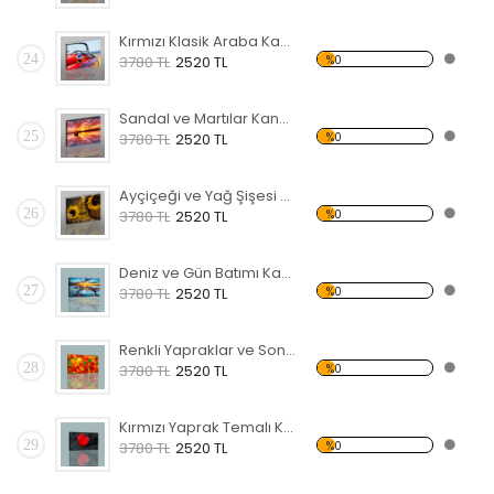
Kırmızı Klasik Araba Kanvas Tablo
24
%0
3780 TL
2520 TL
Sandal ve Martılar Kanvas Tablo
25
%0
3780 TL
2520 TL
Ayçiçeği ve Yağ Şişesi Temalı Kanvas Tablo
26
%0
3780 TL
2520 TL
Deniz ve Gün Batımı Kanvas Tablo
27
%0
3780 TL
2520 TL
Renkli Yapraklar ve Sonbahar Kanvas Tablo
28
%0
3780 TL
2520 TL
Kırmızı Yaprak Temalı Kanvas Tablo
29
%0
3780 TL
2520 TL