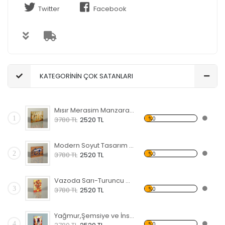
Twitter
Facebook
KATEGORİNİN ÇOK SATANLARI
Mısır Merasim Manzaralı Kanvas Tablo
1
%0
3780 TL
2520 TL
Modern Soyut Tasarım 37 Kanvas Tablo
2
%0
3780 TL
2520 TL
Vazoda Sarı-Turuncu Çiçekler Kanvas Tablo
3
%0
3780 TL
2520 TL
Yağmur,Şemsiye ve İnsanlar Kanvas Tablo
4
%0