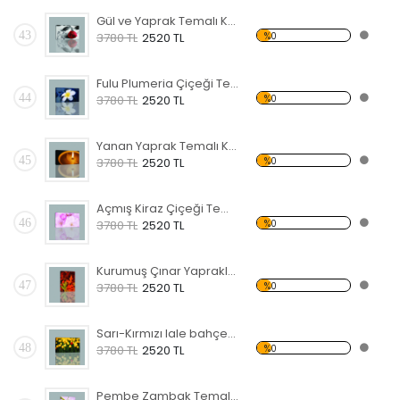
Gül ve Yaprak Temalı Kanvas Tablo
43
%0
3780 TL
2520 TL
Fulu Plumeria Çiçeği Temalı Kanvas Tablo
44
%0
3780 TL
2520 TL
Yanan Yaprak Temalı Kanvas Tablo
45
%0
3780 TL
2520 TL
Açmış Kiraz Çiçeği Temalı Kanvas Tablo
46
%0
3780 TL
2520 TL
Kurumuş Çınar Yaprakları Temalı Kanvas Tablo
47
%0
3780 TL
2520 TL
Sarı-Kırmızı lale bahçesi Kanvas Tablo
48
%0
3780 TL
2520 TL
Pembe Zambak Temalı Kanvas Tablo