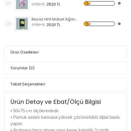
49
%0
3780 TL
2520 TL
Beyaz Hint Mabet Ağacı Kanvas Tablo
50
%0
3780 TL
2520 TL
Ürün Özellikleri
Yorumlar
(0)
Taksit Seçenekleri
Ürün Detay ve Ebat/Ölçü Bilgisi
•
50x75 cm ölçülerindedir.
•
Pamuk astarlı kanvasa yüksek çözünürlüklü dijital baskı
yapılır.
•
Asılmaya hazır ahşap şase kenar kalınlığı 3 cmdir.