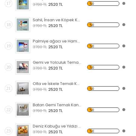
17
%0
3780 TL
2520 TL
Sahil, İnsan ve Köpek Kanvas Tablo
18
%0
3780 TL
2520 TL
Palmiye ağacı ve Hamak Kanvas Tablo
19
%0
3780 TL
2520 TL
Gemi ve Yolculuk Temalı Kanvas Tablo
20
%0
3780 TL
2520 TL
Olta ve İskele Temalı Kanvas Tablo
21
%0
3780 TL
2520 TL
Batan Gemi Temalı Kanvas Tablo
22
%0
3780 TL
2520 TL
Deniz Kabuğu ve Yıldızı Kanvas Tablo
23
%0
3780 TL
2520 TL