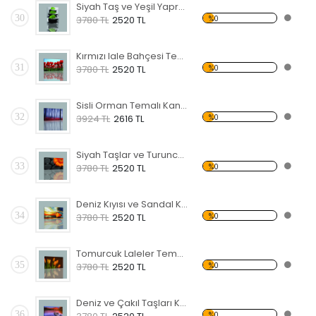
Siyah Taş ve Yeşil Yapraklar Kanvas Tablo
30
%0
3780 TL
2520 TL
Kırmızı lale Bahçesi Temalı Kanvas Tablo
31
%0
3780 TL
2520 TL
Sisli Orman Temalı Kanvas Tablo
32
%0
3924 TL
2616 TL
Siyah Taşlar ve Turuncu Çiçek Kanvas Tablo
33
%0
3780 TL
2520 TL
Deniz Kıyısı ve Sandal Kanvas Tablo
34
%0
3780 TL
2520 TL
Tomurcuk Laleler Temalı Kanvas Tablo
35
%0
3780 TL
2520 TL
Deniz ve Çakıl Taşları Kanvas Tablo
36
%0