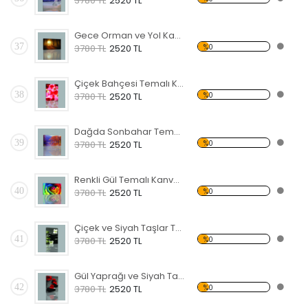
3780 TL
2520 TL
Gece Orman ve Yol Kanvas Tablo
37
%0
3780 TL
2520 TL
Çiçek Bahçesi Temalı Kanvas Tablo
38
%0
3780 TL
2520 TL
Dağda Sonbahar Temalı Kanvas Tablo
39
%0
3780 TL
2520 TL
Renkli Gül Temalı Kanvas Tablo
40
%0
3780 TL
2520 TL
Çiçek ve Siyah Taşlar Temalı Kanvas Tablo
41
%0
3780 TL
2520 TL
Gül Yaprağı ve Siyah Taş Kanvas Tablo
42
%0
3780 TL
2520 TL