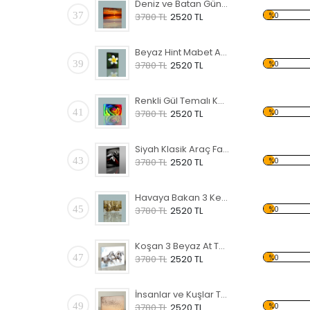
Deniz ve Batan Güneş Kanvas Tablo
37
%0
3780 TL
2520 TL
Beyaz Hint Mabet Ağacı Kanvas Tablo
39
%0
3780 TL
2520 TL
Renkli Gül Temalı Kanvas Tablo
41
%0
3780 TL
2520 TL
Siyah Klasik Araç Far Temalı Kanvas Tablo
43
%0
3780 TL
2520 TL
Havaya Bakan 3 Kedi Yavrusu Kanvas Tablo
45
%0
3780 TL
2520 TL
Koşan 3 Beyaz At Temalı Kanvas Tablo
47
%0
3780 TL
2520 TL
İnsanlar ve Kuşlar Temalı Kanvas Tablo
49
%0
3780 TL
2520 TL