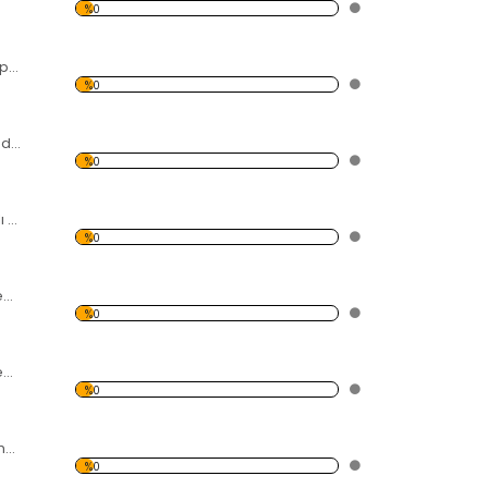
%0
Su Altında Kuru Yaprak Kanvas Tablo
%0
Deniz Kıyısı ve Sandal Kanvas Tablo
%0
Sisli Orman Temalı Kanvas Tablo
%0
Menekşe Çiçek Temalı Kanvas Tablo
%0
Fulu Plumeria Çiçeği Temalı Kanvas Tablo
%0
Gül ve Yaprak Temalı Kanvas Tablo
%0