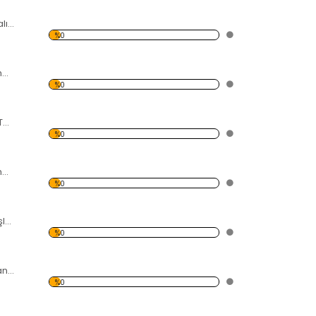
Renkli Tüyler Temalı Kanvas Tablo
%0
Orman ve Yol Temalı Kanvas Tablo
%0
Papatya Bahçesi Temalı Kanvas Tablo
%0
Olta ve İskele Temalı Kanvas Tablo
%0
Çiçek ve Siyah Taşlar Temalı Kanvas Tablo
%0
Kırmızı Çiçekler Kanvas Tablo
%0