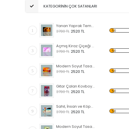
KATEGORİNİN ÇOK SATANLARI
Yanan Yaprak Temalı Kanvas Tablo
1
%0
3780 TL
2520 TL
Açmış Kiraz Çiçeği Temalı Kanvas Tablo
3
%0
3780 TL
2520 TL
Modern Soyut Tasarım 36 Kanvas Tablo
5
%0
3780 TL
2520 TL
Gitar Çalan Kovboy Temalı Kanvas Tablo
7
%0
3780 TL
2520 TL
Sahil, İnsan ve Köpek Kanvas Tablo
9
%0
3780 TL
2520 TL
Modern Soyut Tasarım 40 Kanvas Tablo