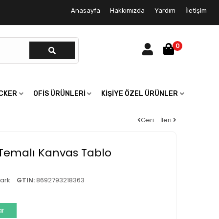
Anasayfa
Hakkımızda
Yardım
İletişim
0
ICKER
OFIS ÜRÜNLERI
KIŞIYE ÖZEL ÜRÜNLER
Geri
İleri
 Temalı Kanvas Tablo
ark
GTIN:
8692793218363
ar