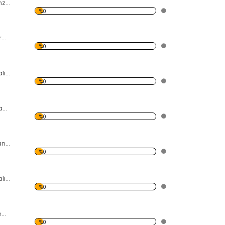
Mısır Merasim Manzaralı Kanvas Tablo
%0
Ağaç ve Kuru Yapraklar Kanvas Tablo
%0
Uyuyan Kedi Temalı Kanvas Tablo
%0
Kelebek Temalı Kanvas Tablo
%0
Su Kenarında Yatan Kaplan Kanvas Tablo
%0
Koşan Aslan Temalı Kanvas Tablo
%0
Gün Batımı ve 2 Zebra Temalı Kanvas Tablo
%0