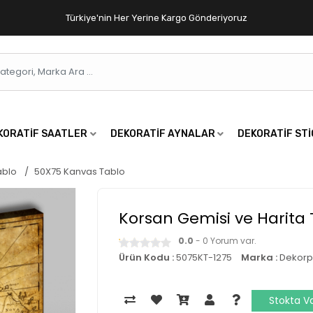
Türkiye'nin Her Yerine Kargo Gönderiyoruz
KORATIF SAATLER
DEKORATIF AYNALAR
DEKORATIF ST
ablo
50X75 Kanvas Tablo
Korsan Gemisi ve Harita
0.0
- 0 Yorum var.
Ürün Kodu :
5075KT-1275
Marka :
Dekorp
Stokta V