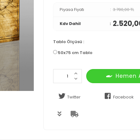
Piyasa Fiyatı
3.780,00 TL
2.520,0
Kdv Dahil
Tablo Ölçüsü
:
50x75 cm Tablo
Hemen 
Twitter
Facebook