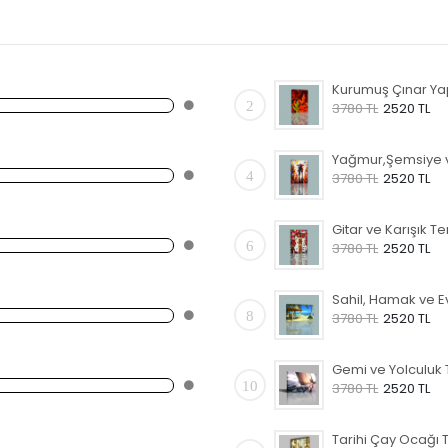
2
3780 TL
2520 TL
4
3780 TL
2520 TL
6
3780 TL
2520 TL
8
3780 TL
2520 TL
10
3780 TL
2520 TL