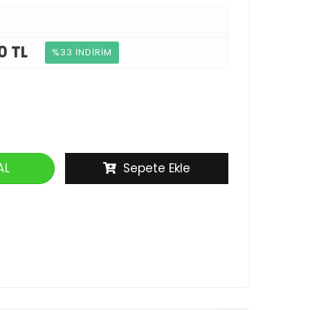
0 TL
%33 İNDİRİM
AL
Sepete Ekle