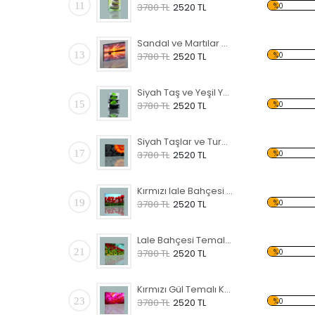
11
%0
3780 TL
2520 TL
Sandal ve Martılar Kanvas Tablo
13
%0
3780 TL
2520 TL
Siyah Taş ve Yeşil Yapraklar Kanvas Tablo
15
%0
3780 TL
2520 TL
Siyah Taşlar ve Turuncu Çiçek Kanvas Tablo
17
%0
3780 TL
2520 TL
Kırmızı lale Bahçesi Temalı Kanvas Tablo
19
%0
3780 TL
2520 TL
Lale Bahçesi Temalı Kanvas Tablo
21
%0
3780 TL
2520 TL
Kırmızı Gül Temalı Kanvas Tablo
23
%0
3780 TL
2520 TL