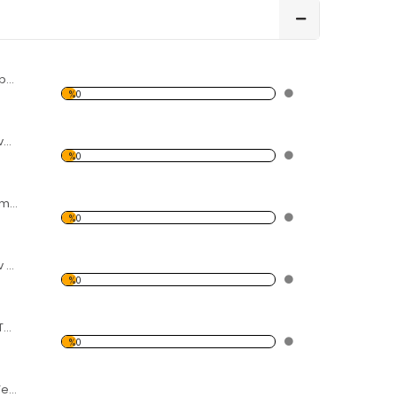
Kurumuş Çınar Yaprakları Temalı Kanvas Tablo
%0
Yağmur,Şemsiye ve İnsanlar Kanvas Tablo
%0
Gitar ve Karışık Temalı Kanvas Tablo
%0
Sahil, Hamak ve Ev Temalı Kanvas Tablo
%0
Gemi ve Yolculuk Temalı Kanvas Tablo
%0
Tarihi Çay Ocağı Temalı Kanvas Tablo