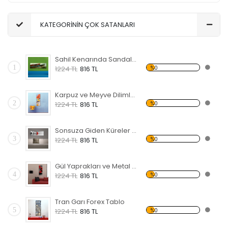
KATEGORİNİN ÇOK SATANLARI
Sahil Kenarında Sandal Forex Tablo
1
%0
1224 TL
816 TL
Karpuz ve Meyve Dilimleri Forex Tablo
2
%0
1224 TL
816 TL
Sonsuza Giden Küreler Forex Tablo
3
%0
1224 TL
816 TL
Gül Yaprakları ve Metal Forex Tablo
4
%0
1224 TL
816 TL
Tran Garı Forex Tablo
5
%0
1224 TL
816 TL