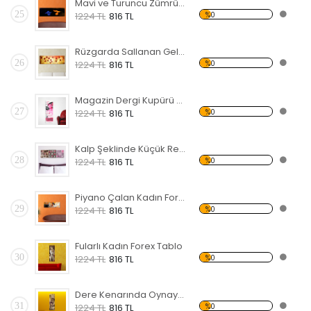
Mavi ve Turuncu Zümrüdü Anka Forex Tablo
25
%0
1224 TL
816 TL
Rüzgarda Sallanan Gelincikler Forex Tablo
26
%0
1224 TL
816 TL
Magazin Dergi Kupürü Forex Tablo
27
%0
1224 TL
816 TL
Kalp Şeklinde Küçük Resimler Forex Tablo
28
%0
1224 TL
816 TL
Piyano Çalan Kadın Forex Tablo
29
%0
1224 TL
816 TL
Fularlı Kadın Forex Tablo
30
%0
1224 TL
816 TL
Dere Kenarında Oynayan Çocuklar Forex Tablo
31
%0
1224 TL
816 TL