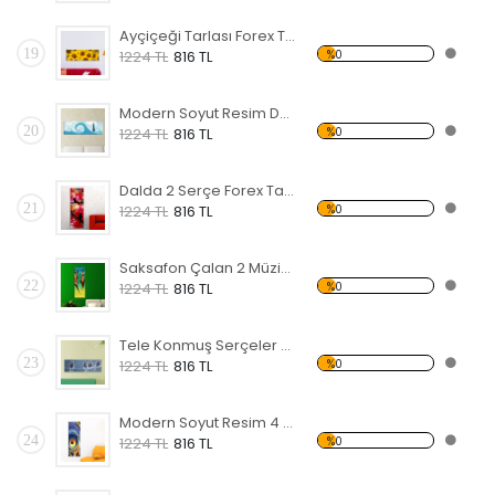
Ayçiçeği Tarlası Forex Tablo
19
%0
1224 TL
816 TL
Modern Soyut Resim Deniz Feneri Forex Tablo
20
%0
1224 TL
816 TL
Dalda 2 Serçe Forex Tablo
21
%0
1224 TL
816 TL
Saksafon Çalan 2 Müzisyen Forex Tablo
22
%0
1224 TL
816 TL
Tele Konmuş Serçeler Forex Tablo
23
%0
1224 TL
816 TL
Modern Soyut Resim 4 Forex Tablo
24
%0
1224 TL
816 TL