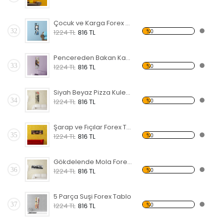
Çocuk ve Karga Forex Tablo
32
%0
1224 TL
816 TL
Pencereden Bakan Kadın Forex Tablo
33
%0
1224 TL
816 TL
Siyah Beyaz Pizza Kulesi Forex Tablo
34
%0
1224 TL
816 TL
Şarap ve Fıçılar Forex Tablo
35
%0
1224 TL
816 TL
Gökdelende Mola Forex Tablo
36
%0
1224 TL
816 TL
5 Parça Suşi Forex Tablo
37
%0
1224 TL
816 TL