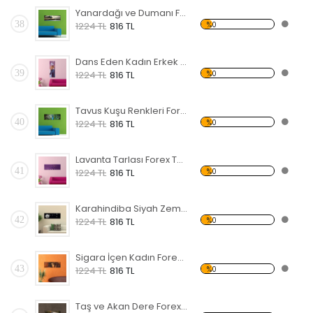
Yanardağı ve Dumanı Forex Tablo
38
%0
1224 TL
816 TL
Dans Eden Kadın Erkek Forex Tablo
39
%0
1224 TL
816 TL
Tavus Kuşu Renkleri Forex Tablo
40
%0
1224 TL
816 TL
Lavanta Tarlası Forex Tablo
41
%0
1224 TL
816 TL
Karahindiba Siyah Zemin Forex Tablo
42
%0
1224 TL
816 TL
Sigara İçen Kadın Forex Tablo
43
%0
1224 TL
816 TL
Taş ve Akan Dere Forex Tablo