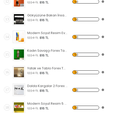
12
%0
1224 TL
816 TL
Gökyüzüne Bakan İnsanlar Forex Tablo
13
%0
1224 TL
816 TL
Modern Soyut Resim Evler Forex Tablo
14
%0
1224 TL
816 TL
Kadın Savaşçı Forex Tablo
15
%0
1224 TL
816 TL
Yatak ve Tablo Forex Tablo
16
%0
1224 TL
816 TL
Dalda Kargalar 2 Forex Tablo
17
%0
1224 TL
816 TL
Modern Soyut Resim 5 Forex Tablo
18
%0
1224 TL
816 TL