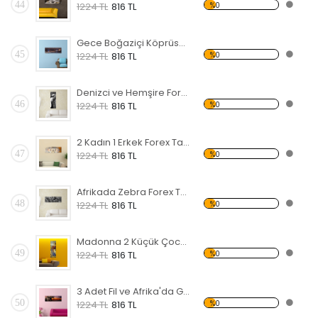
44
%0
1224 TL
816 TL
Gece Boğaziçi Köprüsü Forex Tablo
45
%0
1224 TL
816 TL
Denizci ve Hemşire Forex Tablo
46
%0
1224 TL
816 TL
2 Kadın 1 Erkek Forex Tablo
47
%0
1224 TL
816 TL
Afrikada Zebra Forex Tablo
48
%0
1224 TL
816 TL
Madonna 2 Küçük Çocuk Forex Tablo
49
%0
1224 TL
816 TL
3 Adet Fil ve Afrika'da Gün Batımı Forex Tablo
50
%0
1224 TL
816 TL