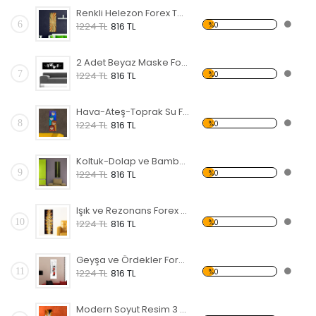
Renkli Helezon Forex Tablo
6
%0
1224 TL
816 TL
2 Adet Beyaz Maske Forex Tablo
7
%0
1224 TL
816 TL
Hava-Ateş-Toprak Su Forex Tablo
8
%0
1224 TL
816 TL
Koltuk-Dolap ve Bambu Forex Tablo
9
%0
1224 TL
816 TL
Işık ve Rezonans Forex Tablo
10
%0
1224 TL
816 TL
Geyşa ve Ördekler Forex Tablo
11
%0
1224 TL
816 TL
Modern Soyut Resim 3 Forex Tablo