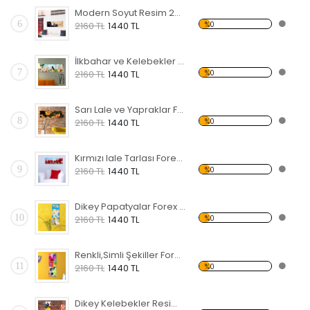
Modern Soyut Resim 24 Forex Tablo
6
%0
2160 TL
1440 TL
İlkbahar ve Kelebekler Forex Tablo
7
%0
2160 TL
1440 TL
Sarı Lale ve Yapraklar Forex Tablo
8
%0
2160 TL
1440 TL
Kırmızı lale Tarlası Forex Tablo
9
%0
2160 TL
1440 TL
Dikey Papatyalar Forex Tablo
10
%0
2160 TL
1440 TL
Renkli,Simli Şekiller Forex Tablo
11
%0
2160 TL
1440 TL
Dikey Kelebekler Resim Forex Tablo