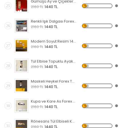
Gümüşü Ay ve Çiçekler Forex Tablo
25
%0
2160 TL
1440 TL
Renkli Işık Dalgası Forex Tablo
26
%0
2160 TL
1440 TL
Modern Soyut Resim 14 Forex Tablo
27
%0
2160 TL
1440 TL
Tül Elbise Topuklu Ayakkabı Giyen Kadın Forex Tablo
28
%0
2160 TL
1440 TL
Maskeli Heykel Forex Tablo
29
%0
2160 TL
1440 TL
Kupa ve Kare As Forex Tablo
30
%0
2160 TL
1440 TL
Rönesans Tül Elbiseli KadınForex Tablo
31
%0
2160 TL
1440 TL