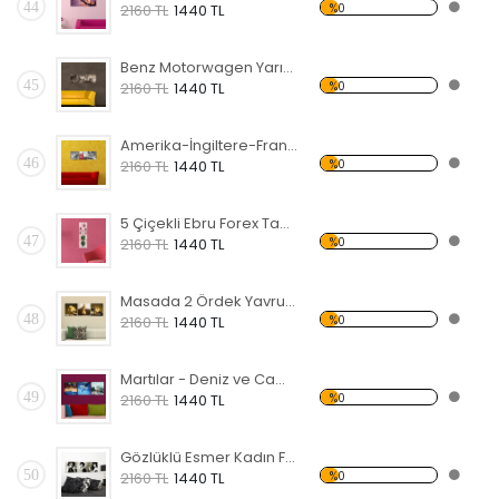
44
%0
2160 TL
1440 TL
Benz Motorwagen Yarış Arabası Forex Tablo
45
%0
2160 TL
1440 TL
Amerika-İngiltere-Fransa Simgeleri Forex Tablo
46
%0
2160 TL
1440 TL
5 Çiçekli Ebru Forex Tablo
47
%0
2160 TL
1440 TL
Masada 2 Ördek Yavrusu Forex Tablo
48
%0
2160 TL
1440 TL
Martılar - Deniz ve Cami Forex Tablo
49
%0
2160 TL
1440 TL
Gözlüklü Esmer Kadın Forex Tablo
50
%0
2160 TL
1440 TL