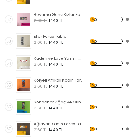
Boyama Genç Kızlar Forex Tablo
32
%0
2160 TL
1440 TL
Eller Forex Tablo
33
%0
2160 TL
1440 TL
Kadeh ve Love Yazısı Forex Tablo
34
%0
2160 TL
1440 TL
Kolyeli Afrikalı Kadın Forex Tablo
35
%0
2160 TL
1440 TL
Sonbahar Ağaç ve Güneş Forex Tablo
36
%0
2160 TL
1440 TL
Ağlayan Kadın Forex Tablo
37
%0
2160 TL
1440 TL