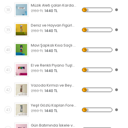
Müzik Aleti çalan Kardan Adamlar Forex Tablo
38
%0
2160 TL
1440 TL
Deniz ve Hayvan Figürlü Forex Tablo
39
%0
2160 TL
1440 TL
Mavi Şapkalı Kısa Saçlı Kadın Forex Tablo
40
%0
2160 TL
1440 TL
El ve Renkli Piyano Tuşları Forex Tablo
41
%0
2160 TL
1440 TL
Vazoda Kırmızı ve Beyaz Çiçek Forex Tablo
42
%0
2160 TL
1440 TL
Yeşil Gözlü Kaplan Forex Tablo
43
%0
2160 TL
1440 TL
Gün Batımında İskele ve Deniz Forex Tablo