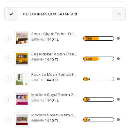
KATEGORİNİN ÇOK SATANLARI
Renkli Çiçek Tarlası Forex Tablo
1
%50
2160 TL
1440 TL
Beş Maskeli Kadın Forex Tablo
2
%50
2160 TL
1440 TL
Rock ve Muzik Temalı Forex Tablo
3
%0
2160 TL
1440 TL
Modern Soyut Resim 25 Forex Tablo
4
%0
2160 TL
1440 TL
Modern Soyut Resim 24 Forex Tablo
5
%0
2160 TL
1440 TL