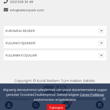
0212 528 30 48
info@dekorpark.com
KURUMSAL BİLGİLER
KULLANICI İŞLEMLERİ
KULLANIM KOŞULLARI
Copyright © Kutal Reklam Tüm Hakları Saklıdır.
Alışveriş deneyiminizi iyileştirmek için yasal düzenlemelere uygun
çerezler (cookies) kullanıyoruz. Detaylı bilgiye
Çerez Politikası
Proticaret E-Ticaret Sitesi Yazılımı İle Hazırlanmıştır.
sayfamızdan erişebilirsiniz.
0
Tamam