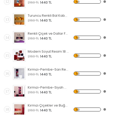
12
%0
2160 TL
1440 TL
Turuncu Renkli Bal Kabakları Forex Tablo
13
%0
2160 TL
1440 TL
Renkli Çiçek ve Dallar Forex Tablo
14
%0
2160 TL
1440 TL
Modern Soyut Resim 18 Forex Tablo
15
%0
2160 TL
1440 TL
Kırmızı-Pembe-Sarı Renkli Çiçekler Forex Tablo
16
%0
2160 TL
1440 TL
Kırmızı-Pembe-Siyah Çiçekler Forex Tablo
17
%0
2160 TL
1440 TL
Kırmızı Çiçekler ve Buğday Başakları Forex Tablo
18
%0
2160 TL
1440 TL