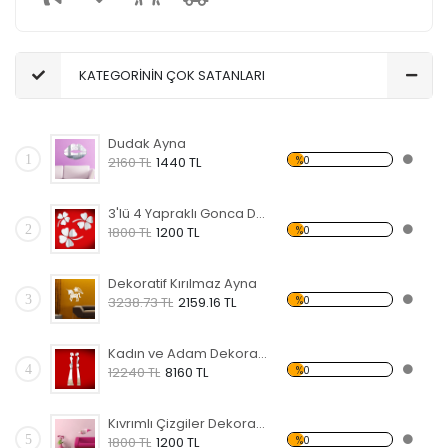
KATEGORİNİN ÇOK SATANLARI
Dudak Ayna
1
%0
2160 TL
1440 TL
3'lü 4 Yapraklı Gonca Dekoratif Kırılmaz Ayna
2
%0
1800 TL
1200 TL
Dekoratif Kırılmaz Ayna
3
%0
3238.73 TL
2159.16 TL
Kadın ve Adam Dekoratif Kırılmaz Ayna
4
%0
12240 TL
8160 TL
Kıvrımlı Çizgiler Dekoratif Kırılmaz Ayna
5
%0
1800 TL
1200 TL