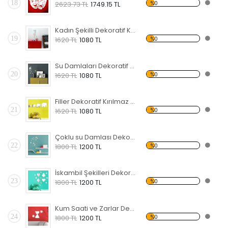
18
%0
2623.73 TL
1749.15 TL
Kadın Şekilli Dekoratif Kırılmaz Ayna
19
%0
1620 TL
1080 TL
Su Damlaları Dekoratif Kırılmaz Ayna
20
%0
1620 TL
1080 TL
Filler Dekoratif Kırılmaz Ayna
21
%0
1620 TL
1080 TL
Çoklu su Damlası Dekoratif Kırılmaz Ayna
22
%0
1800 TL
1200 TL
İskambil Şekilleri Dekoratif Kırılmaz Ayna
23
%0
1800 TL
1200 TL
Kum Saati ve Zarlar Dekoratif Kırılmaz Ayna
24
%0
1800 TL
1200 TL