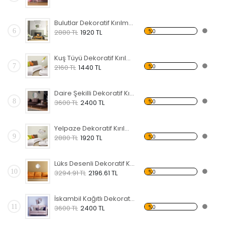
Bulutlar Dekoratif Kırılmaz Ayna
6
%0
2880 TL
1920 TL
Kuş Tüyü Dekoratif Kırılmaz Ayna
7
%0
2160 TL
1440 TL
Daire Şekilli Dekoratif Kırılmaz Ayna
8
%0
3600 TL
2400 TL
Yelpaze Dekoratif Kırılmaz Ayna
9
%0
2880 TL
1920 TL
Lüks Desenli Dekoratif Kırılmaz Ayna
10
%0
3294.91 TL
2196.61 TL
İskambil Kağıtlı Dekoratif Kırılmaz Ayna
11
%0
3600 TL
2400 TL