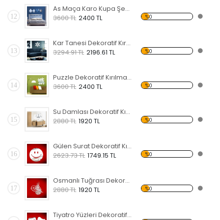
As Maça Karo Kupa Şekilli Dekoratif Kırılmaz Ayna
12
%0
3600 TL
2400 TL
Kar Tanesi Dekoratif Kırılmaz Ayna
13
%0
3294.91 TL
2196.61 TL
Puzzle Dekoratif Kırılmaz Ayna
14
%0
3600 TL
2400 TL
Su Damlası Dekoratif Kırılmaz Ayna
15
%0
2880 TL
1920 TL
Gülen Surat Dekoratif Kırılmaz Ayna
16
%0
2623.73 TL
1749.15 TL
Osmanlı Tuğrası Dekoratif Kırılmaz Ayna
17
%0
2880 TL
1920 TL
Tiyatro Yüzleri Dekoratif Kırılmaz Ayna