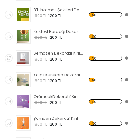
8'li İskambil Şekilleri Dekoratif Kırılmaz Ayna
25
%0
1800 TL
1200 TL
Kokteyl Bardağı Dekoratif Kırılmaz Ayna
26
%0
1800 TL
1200 TL
Semazen Dekoratif Kırılmaz Ayna
27
%0
1800 TL
1200 TL
Kalpli Kurukafa Dekoratif Kırılmaz Ayna
28
%0
1800 TL
1200 TL
ÖrümcekDekoratif Kırılmaz Ayna
29
%0
1800 TL
1200 TL
Şamdan Dekoratif Kırılmaz Ayna
30
%0
1800 TL
1200 TL