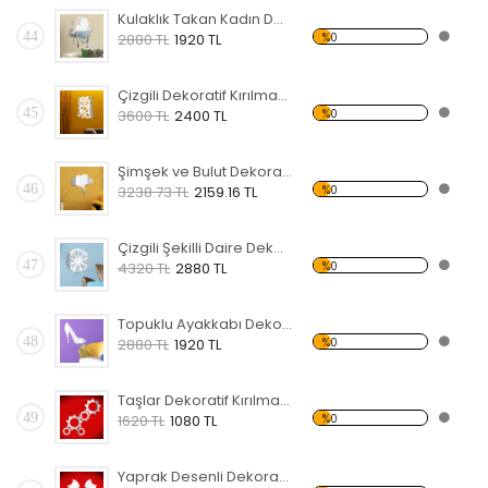
Kulaklık Takan Kadın Dekoratif Kırılmaz Ayna
44
%0
2880 TL
1920 TL
Çizgili Dekoratif Kırılmaz Ayna
45
%0
3600 TL
2400 TL
Şimşek ve Bulut Dekoratif Kırılmaz Ayna
46
%0
3238.73 TL
2159.16 TL
Çizgili Şekilli Daire Dekoratif Kırılmaz Ayna
47
%0
4320 TL
2880 TL
Topuklu Ayakkabı Dekoratif Kırılmaz Ayna
48
%0
2880 TL
1920 TL
Taşlar Dekoratif Kırılmaz Ayna
49
%0
1620 TL
1080 TL
Yaprak Desenli Dekoratif Kırılmaz Ayna