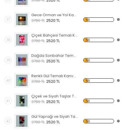
3780 TL
2520 TL
Gece Orman ve Yol Kanvas Tablo
37
%0
3780 TL
2520 TL
Çiçek Bahçesi Temalı Kanvas Tablo
38
%0
3780 TL
2520 TL
Dağda Sonbahar Temalı Kanvas Tablo
39
%0
3780 TL
2520 TL
Renkli Gül Temalı Kanvas Tablo
40
%0
3780 TL
2520 TL
Çiçek ve Siyah Taşlar Temalı Kanvas Tablo
41
%0
3780 TL
2520 TL
Gül Yaprağı ve Siyah Taş Kanvas Tablo
42
%0
3780 TL
2520 TL