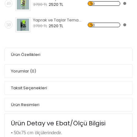
49
%0
3780 TL
2520 TL
Yaprak ve Taşlar Temalı Kanvas Tablo
50
%0
3780 TL
2520 TL
Ürün Özellikleri
Yorumlar
(0)
Taksit Seçenekleri
Ürün Resimleri
Ürün Detay ve Ebat/Ölçü Bilgisi
•
50x75 cm ölçülerindedir.