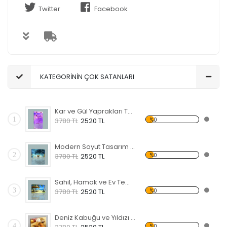
Twitter
Facebook
KATEGORİNİN ÇOK SATANLARI
Kar ve Gül Yaprakları Temalı Kanvas Tablo
1
%0
3780 TL
2520 TL
Modern Soyut Tasarım 28 Kanvas Tablo
2
%0
3780 TL
2520 TL
Sahil, Hamak ve Ev Temalı Kanvas Tablo
3
%0
3780 TL
2520 TL
Deniz Kabuğu ve Yıldızı Kanvas Tablo
4
%0