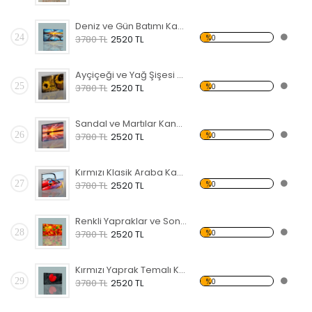
Deniz ve Gün Batımı Kanvas Tablo
24
%0
3780 TL
2520 TL
Ayçiçeği ve Yağ Şişesi Temalı Kanvas Tablo
25
%0
3780 TL
2520 TL
Sandal ve Martılar Kanvas Tablo
26
%0
3780 TL
2520 TL
Kırmızı Klasik Araba Kanvas Tablo
27
%0
3780 TL
2520 TL
Renkli Yapraklar ve Sonbahar Kanvas Tablo
28
%0
3780 TL
2520 TL
Kırmızı Yaprak Temalı Kanvas Tablo
29
%0
3780 TL
2520 TL