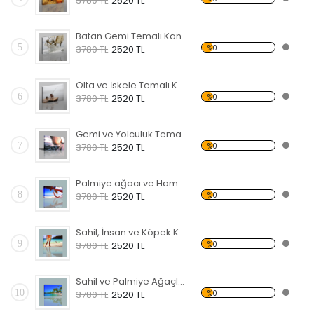
3780 TL
2520 TL
Batan Gemi Temalı Kanvas Tablo
5
%0
3780 TL
2520 TL
Olta ve İskele Temalı Kanvas Tablo
6
%0
3780 TL
2520 TL
Gemi ve Yolculuk Temalı Kanvas Tablo
7
%0
3780 TL
2520 TL
Palmiye ağacı ve Hamak Kanvas Tablo
8
%0
3780 TL
2520 TL
Sahil, İnsan ve Köpek Kanvas Tablo
9
%0
3780 TL
2520 TL
Sahil ve Palmiye Ağaçları Kanvas Tablo
10
%0
3780 TL
2520 TL