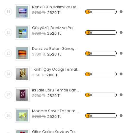
Renkli Gün Batımı ve Deniz Kanvas Tablo
11
%0
3780 TL
2520 TL
Gökyüzü, Deniz ve Palmiyeler Kanvas Tablo
12
%0
3780 TL
2520 TL
Deniz ve Batan Güneş Kanvas Tablo
13
%0
3780 TL
2520 TL
Tarihi Çay Ocağı Temalı Kanvas Tablo
14
%0
3150 TL
2100 TL
iki Lale Ebru Temalı Kanvas Tablo
15
%0
3780 TL
2520 TL
Modern Soyut Tasarım 42 Kanvas Tablo
16
%0
3780 TL
2520 TL
Gitar Çalan Kovboy Temalı Kanvas Tablo