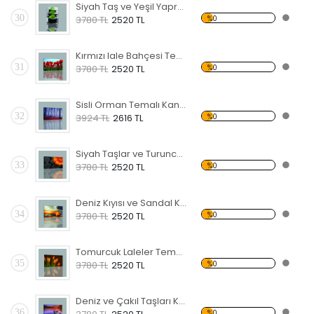
Siyah Taş ve Yeşil Yapraklar Kanvas Tablo
30
%0
3780 TL
2520 TL
Kırmızı lale Bahçesi Temalı Kanvas Tablo
31
%0
3780 TL
2520 TL
Sisli Orman Temalı Kanvas Tablo
32
%0
3924 TL
2616 TL
Siyah Taşlar ve Turuncu Çiçek Kanvas Tablo
33
%0
3780 TL
2520 TL
Deniz Kıyısı ve Sandal Kanvas Tablo
34
%0
3780 TL
2520 TL
Tomurcuk Laleler Temalı Kanvas Tablo
35
%0
3780 TL
2520 TL
Deniz ve Çakıl Taşları Kanvas Tablo
36
%0