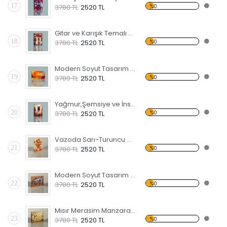
17
%0
3780 TL
2520 TL
Gitar ve Karışık Temalı Kanvas Tablo
18
%0
3780 TL
2520 TL
Modern Soyut Tasarım 36 Kanvas Tablo
19
%0
3780 TL
2520 TL
Yağmur,Şemsiye ve İnsanlar Kanvas Tablo
20
%0
3780 TL
2520 TL
Vazoda Sarı-Turuncu Çiçekler Kanvas Tablo
21
%0
3780 TL
2520 TL
Modern Soyut Tasarım 37 Kanvas Tablo
22
%0
3780 TL
2520 TL
Mısır Merasim Manzaralı Kanvas Tablo
23
%0
3780 TL
2520 TL