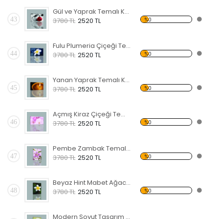
Gül ve Yaprak Temalı Kanvas Tablo
43
%0
3780 TL
2520 TL
Fulu Plumeria Çiçeği Temalı Kanvas Tablo
44
%0
3780 TL
2520 TL
Yanan Yaprak Temalı Kanvas Tablo
45
%0
3780 TL
2520 TL
Açmış Kiraz Çiçeği Temalı Kanvas Tablo
46
%0
3780 TL
2520 TL
Pembe Zambak Temalı Kanvas Tablo
47
%0
3780 TL
2520 TL
Beyaz Hint Mabet Ağacı Kanvas Tablo
48
%0
3780 TL
2520 TL
Modern Soyut Tasarım 40 Kanvas Tablo