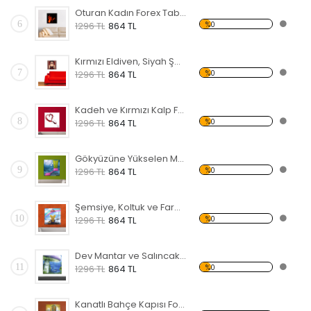
Oturan Kadın Forex Tablo
6
%0
1296 TL
864 TL
Kırmızı Eldiven, Siyah Şapkalı Kadın Forex Tablo
7
%0
1296 TL
864 TL
Kadeh ve Kırmızı Kalp Forex Tablo
8
%0
1296 TL
864 TL
Gökyüzüne Yükselen Merdiven ve Kapı Forex Tablo
9
%0
1296 TL
864 TL
Şemsiye, Koltuk ve Fareler Forex Tablo
10
%0
1296 TL
864 TL
Dev Mantar ve Salıncak Forex Tablo
11
%0
1296 TL
864 TL
Kanatlı Bahçe Kapısı Forex Tablo