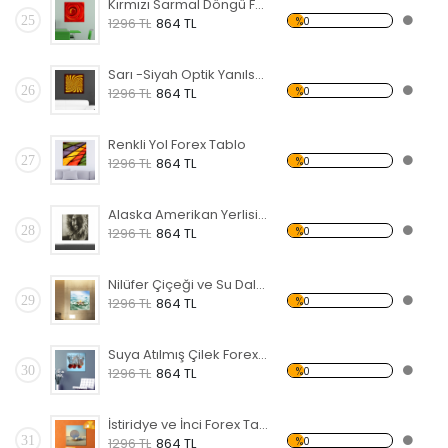
Kırmızı Sarmal Döngü Forex Tablo
25
%0
1296 TL
864 TL
Sarı -Siyah Optik Yanılsama Forex Tablo
26
%0
1296 TL
864 TL
Renkli Yol Forex Tablo
27
%0
1296 TL
864 TL
Alaska Amerikan Yerlisi Forex Tablo
28
%0
1296 TL
864 TL
Nilüfer Çiçeği ve Su Dalgası Forex Tablo
29
%0
1296 TL
864 TL
Suya Atılmış Çilek Forex Tablo
30
%0
1296 TL
864 TL
İstiridye ve İnci Forex Tablo
31
%0
1296 TL
864 TL