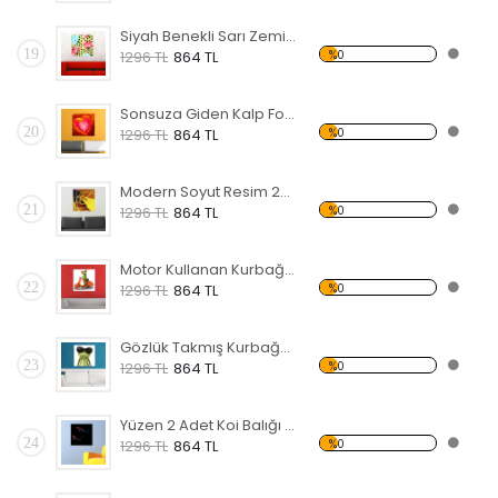
Siyah Benekli Sarı Zemin Üzerinde Çiçekler Forex Tablo
19
%0
1296 TL
864 TL
Sonsuza Giden Kalp Forex Tablo
20
%0
1296 TL
864 TL
Modern Soyut Resim 23 Forex Tablo
21
%0
1296 TL
864 TL
Motor Kullanan Kurbağa Forex Tablo
22
%0
1296 TL
864 TL
Gözlük Takmış Kurbağa Forex Tablo
23
%0
1296 TL
864 TL
Yüzen 2 Adet Koi Balığı Forex Tablo
24
%0
1296 TL
864 TL