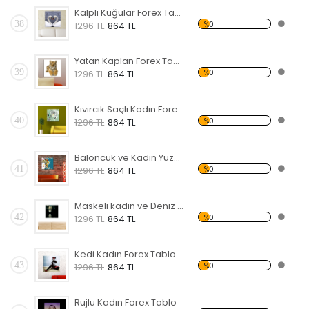
Kalpli Kuğular Forex Tablo
38
%0
1296 TL
864 TL
Yatan Kaplan Forex Tablo
39
%0
1296 TL
864 TL
Kıvırcık Saçlı Kadın Forex Tablo
40
%0
1296 TL
864 TL
Baloncuk ve Kadın Yüzü Forex Tablo
41
%0
1296 TL
864 TL
Maskeli kadın ve Deniz Forex Tablo
42
%0
1296 TL
864 TL
Kedi Kadın Forex Tablo
43
%0
1296 TL
864 TL
Rujlu Kadın Forex Tablo