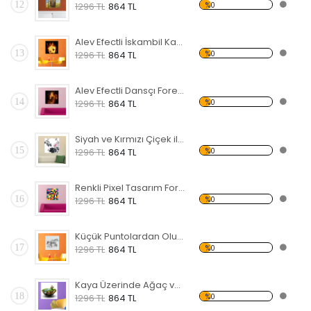
12
%0
1296 TL
864 TL
Alev Efectli İskambil Kağıtları Forex Tablo
13
%0
1296 TL
864 TL
Alev Efectli Dansçı Forex Tablo
14
%0
1296 TL
864 TL
Siyah ve Kırmızı Çiçek ile Kuş Forex Tablo
15
%0
1296 TL
864 TL
Renkli Pixel Tasarım Forex Tablo
16
%0
1296 TL
864 TL
Küçük Puntolardan Oluşmuş At Forex Tablo
17
%0
1296 TL
864 TL
Kaya Üzerinde Ağaç ve Irmak Forex Tablo
18
%0
1296 TL
864 TL