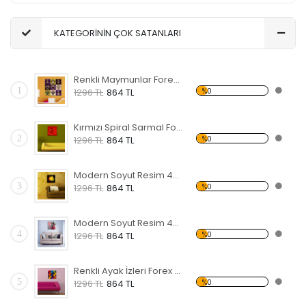
KATEGORİNİN ÇOK SATANLARI
Renkli Maymunlar Forex Tablo
1
%0
1296 TL
864 TL
Kırmızı Spiral Sarmal Forex Tablo
2
%0
1296 TL
864 TL
Modern Soyut Resim 48 Forex Tablo
3
%0
1296 TL
864 TL
Modern Soyut Resim 47 Forex Tablo
4
%0
1296 TL
864 TL
Renkli Ayak İzleri Forex Tablo
5
%0
1296 TL
864 TL