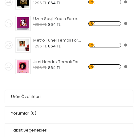
44
%0
1296 TL
864 TL
Uzun Saçlı Kadın Forex Tablo
45
%0
1296 TL
864 TL
Metro Tünel Temalı Forex Tablo
46
%0
1296 TL
864 TL
Jimi Hendrix Temalı Forex Tablo
47
%0
1296 TL
864 TL
Ürün Özellikleri
Yorumlar
(0)
Taksit Seçenekleri