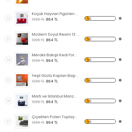
Küçük Hayvan Figürleri Forex Tablo
32
%0
1296 TL
864 TL
Modern Soyut Resim 13 Forex Tablo
33
%0
1296 TL
864 TL
Meraklı Bakışlı Kedi Forex Tablo
34
%0
1296 TL
864 TL
Yeşil Gözlü Kaplan Başı Forex Tablo
35
%0
1296 TL
864 TL
Martı ve İstanbul Manzaralı Forex Tablo
36
%0
1296 TL
864 TL
Çiçekten Polen Toplayan Sinek Kuşu Forex Tablo
37
%0
1296 TL
864 TL