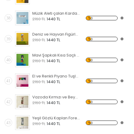
Müzik Aleti çalan Kardan Adamlar Forex Tablo
38
%0
2160 TL
1440 TL
Deniz ve Hayvan Figürlü Forex Tablo
39
%0
2160 TL
1440 TL
Mavi Şapkalı Kısa Saçlı Kadın Forex Tablo
40
%0
2160 TL
1440 TL
El ve Renkli Piyano Tuşları Forex Tablo
41
%0
2160 TL
1440 TL
Vazoda Kırmızı ve Beyaz Çiçek Forex Tablo
42
%0
2160 TL
1440 TL
Yeşil Gözlü Kaplan Forex Tablo
43
%0
2160 TL
1440 TL