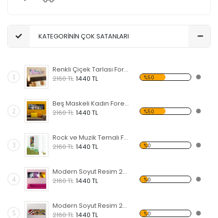
KATEGORİNİN ÇOK SATANLARI
Renkli Çiçek Tarlası Forex Tablo
1
%50
2160 TL
1440 TL
Beş Maskeli Kadın Forex Tablo
2
%50
2160 TL
1440 TL
Rock ve Muzik Temalı Forex Tablo
3
%0
2160 TL
1440 TL
Modern Soyut Resim 25 Forex Tablo
4
%0
2160 TL
1440 TL
Modern Soyut Resim 24 Forex Tablo
5
%0
2160 TL
1440 TL