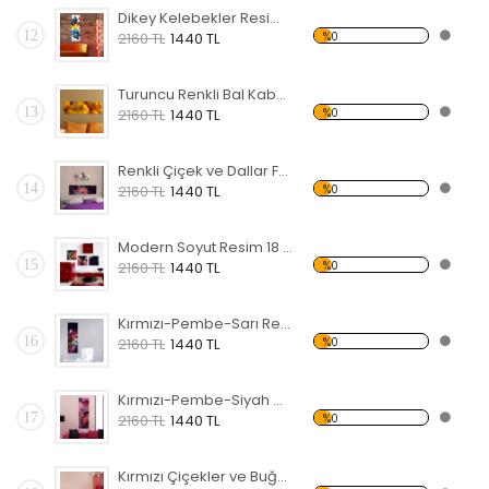
Dikey Kelebekler Resim Forex Tablo
12
%0
2160 TL
1440 TL
Turuncu Renkli Bal Kabakları Forex Tablo
13
%0
2160 TL
1440 TL
Renkli Çiçek ve Dallar Forex Tablo
14
%0
2160 TL
1440 TL
Modern Soyut Resim 18 Forex Tablo
15
%0
2160 TL
1440 TL
Kırmızı-Pembe-Sarı Renkli Çiçekler Forex Tablo
16
%0
2160 TL
1440 TL
Kırmızı-Pembe-Siyah Çiçekler Forex Tablo
17
%0
2160 TL
1440 TL
Kırmızı Çiçekler ve Buğday Başakları Forex Tablo