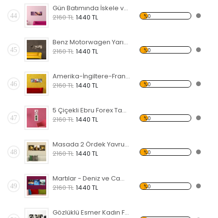
Gün Batımında İskele ve Deniz Forex Tablo
44
%0
2160 TL
1440 TL
Benz Motorwagen Yarış Arabası Forex Tablo
45
%0
2160 TL
1440 TL
Amerika-İngiltere-Fransa Simgeleri Forex Tablo
46
%0
2160 TL
1440 TL
5 Çiçekli Ebru Forex Tablo
47
%0
2160 TL
1440 TL
Masada 2 Ördek Yavrusu Forex Tablo
48
%0
2160 TL
1440 TL
Martılar - Deniz ve Cami Forex Tablo
49
%0
2160 TL
1440 TL
Gözlüklü Esmer Kadın Forex Tablo