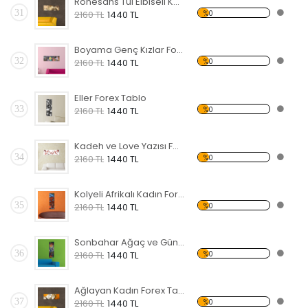
Rönesans Tül Elbiseli KadınForex Tablo
31
%0
2160 TL
1440 TL
Boyama Genç Kızlar Forex Tablo
32
%0
2160 TL
1440 TL
Eller Forex Tablo
33
%0
2160 TL
1440 TL
Kadeh ve Love Yazısı Forex Tablo
34
%0
2160 TL
1440 TL
Kolyeli Afrikalı Kadın Forex Tablo
35
%0
2160 TL
1440 TL
Sonbahar Ağaç ve Güneş Forex Tablo
36
%0
2160 TL
1440 TL
Ağlayan Kadın Forex Tablo
37
%0
2160 TL
1440 TL