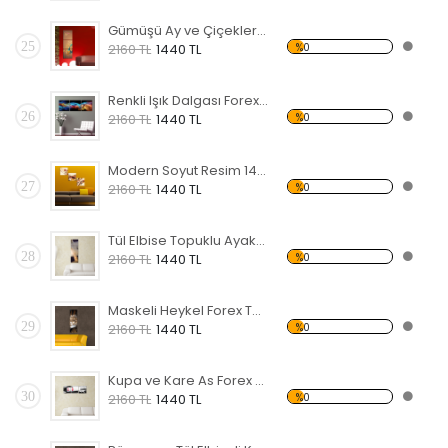
Gümüşü Ay ve Çiçekler Forex Tablo
25
%0
2160 TL
1440 TL
Renkli Işık Dalgası Forex Tablo
26
%0
2160 TL
1440 TL
Modern Soyut Resim 14 Forex Tablo
27
%0
2160 TL
1440 TL
Tül Elbise Topuklu Ayakkabı Giyen Kadın Forex Tablo
28
%0
2160 TL
1440 TL
Maskeli Heykel Forex Tablo
29
%0
2160 TL
1440 TL
Kupa ve Kare As Forex Tablo
30
%0
2160 TL
1440 TL