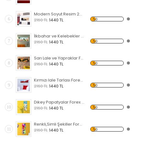
Modern Soyut Resim 24 Forex Tablo
6
%0
2160 TL
1440 TL
İlkbahar ve Kelebekler Forex Tablo
7
%0
2160 TL
1440 TL
Sarı Lale ve Yapraklar Forex Tablo
8
%0
2160 TL
1440 TL
Kırmızı lale Tarlası Forex Tablo
9
%0
2160 TL
1440 TL
Dikey Papatyalar Forex Tablo
10
%0
2160 TL
1440 TL
Renkli,Simli Şekiller Forex Tablo
11
%0
2160 TL
1440 TL