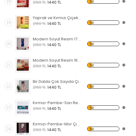
18
%0
2160 TL
1440 TL
Yaprak ve Kırmızı Çiçekler Forex Tablo
19
%0
2160 TL
1440 TL
Modern Soyut Resim 17 Forex Tablo
20
%0
2160 TL
1440 TL
Modern Soyut Resim 16 Forex Tablo
21
%0
2160 TL
1440 TL
Bir Dalda Çok Sayıda Çiçek Forex Tablo
22
%0
2160 TL
1440 TL
Kırmızı-Pembe-Sarı Renkli Çiçekler Forex Tablo
23
%0
2160 TL
1440 TL
Kırmızı-Pembe-Mor Çiçekler Forex Tablo
24
%0
2160 TL
1440 TL