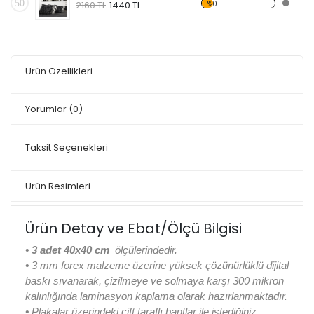
50
%0
2160 TL
1440 TL
Ürün Özellikleri
Yorumlar
(0)
Taksit Seçenekleri
Ürün Resimleri
Ürün Detay ve Ebat/Ölçü Bilgisi
•
3 adet 40x40 cm
ölçülerindedir.
•
3 mm forex malzeme üzerine yüksek çözünürlüklü dijital
baskı sıvanarak, çizilmeye ve solmaya karşı 300 mikron
kalınlığında laminasyon kaplama olarak hazırlanmaktadır.
•
Plakalar üzerindeki çift taraflı bantlar ile istediğiniz