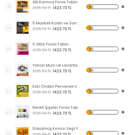
Atlı Karınca Forex Tablo
38
%0
2135.59 TL
1423.73 TL
5 Maskeli Kadın ve Sarı Koltuk Forex Tablo
39
%0
2135.59 TL
1423.73 TL
5 Gitar Forex Tablo
40
%0
2135.59 TL
1423.73 TL
Yanan Mum ve Lavanta Forex Tablo
41
%0
2135.59 TL
1423.73 TL
Eski Önden Pervaneli Uçak Forex Tablo
42
%0
2135.59 TL
1423.73 TL
Renkli Şişeler Forex Tablo
43
%0
2135.59 TL
1423.73 TL
Dökülmüş Kırmızı Yeşil Yapraklar Forex Tablo
44
%0
2135.59 TL
1423.73 TL