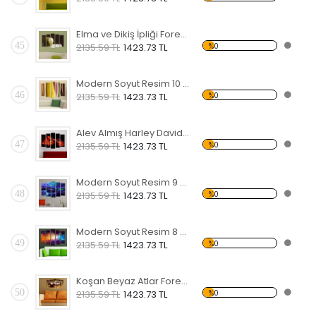
Elma ve Dikiş İpliği Forex Tablo
45
%0
2135.59 TL
1423.73 TL
Modern Soyut Resim 10 Forex Tablo
46
%0
2135.59 TL
1423.73 TL
Alev Almış Harley Davidson Forex Tablo
47
%0
2135.59 TL
1423.73 TL
Modern Soyut Resim 9 Forex Tablo
48
%0
2135.59 TL
1423.73 TL
Modern Soyut Resim 8 Forex Tablo
49
%0
2135.59 TL
1423.73 TL
Koşan Beyaz Atlar Forex Tablo
50
%0
2135.59 TL
1423.73 TL