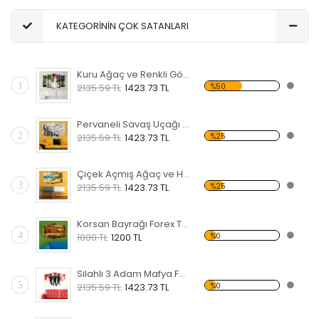
KATEGORİNİN ÇOK SATANLARI
Kuru Ağaç ve Renkli Gökyüzü Forex Tablo
1
%50
2135.59 TL
1423.73 TL
Pervaneli Savaş Uçağı Forex Tablo
2
%25
2135.59 TL
1423.73 TL
Çiçek Açmış Ağaç ve Hamak Forex Tablo
3
%25
2135.59 TL
1423.73 TL
Korsan Bayrağı Forex Tablo
4
%0
1800 TL
1200 TL
Silahlı 3 Adam Mafya Forex Tablo
5
%0
2135.59 TL
1423.73 TL