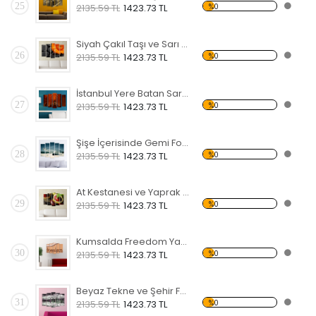
25
%0
2135.59 TL
1423.73 TL
Siyah Çakıl Taşı ve Sarı Çiçek Forex Tablo
26
%0
2135.59 TL
1423.73 TL
İstanbul Yere Batan Sarnıcı Forex Tablo
27
%0
2135.59 TL
1423.73 TL
Şişe İçerisinde Gemi Forex Tablo
28
%0
2135.59 TL
1423.73 TL
At Kestanesi ve Yaprak Forex Tablo
29
%0
2135.59 TL
1423.73 TL
Kumsalda Freedom Yazısı Forex Tablo
30
%0
2135.59 TL
1423.73 TL
Beyaz Tekne ve Şehir Forex Tablo
31
%0
2135.59 TL
1423.73 TL