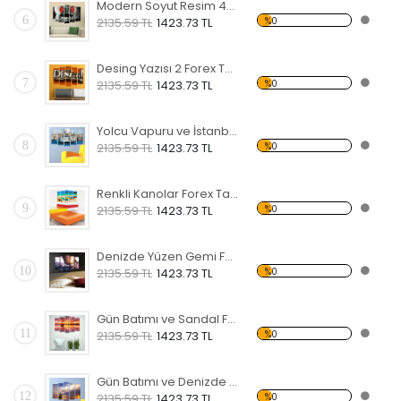
Modern Soyut Resim 40 Forex Tablo
6
%0
2135.59 TL
1423.73 TL
Desing Yazısı 2 Forex Tablo
7
%0
2135.59 TL
1423.73 TL
Yolcu Vapuru ve İstanbul Forex Tablo
8
%0
2135.59 TL
1423.73 TL
Renkli Kanolar Forex Tablo
9
%0
2135.59 TL
1423.73 TL
Denizde Yüzen Gemi Forex Tablo
10
%0
2135.59 TL
1423.73 TL
Gün Batımı ve Sandal Forex Tablo
11
%0
2135.59 TL
1423.73 TL
Gün Batımı ve Denizde Yelkenli Forex Tablo
12
%0
2135.59 TL
1423.73 TL