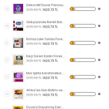
Dekoratif Duvar Panosu
19
%0
2135.59 TL
1423.73 TL
Gökyüzünde Renkli Balonlar Forex Tablo
20
%0
2135.59 TL
1423.73 TL
Kırmızı Lale Tarlası Forex Tablo
21
%0
2135.59 TL
1423.73 TL
Keçi Süren Kadın Forex Tablo
22
%0
2135.59 TL
1423.73 TL
Mor Işıkta Karahindiba Çiçeği Forex Tablo
23
%0
2135.59 TL
1423.73 TL
Afrika'da Gün Batımı ve Fil Sürüsü Forex Tablo
24
%0
2135.59 TL
1423.73 TL
Duvara Dayanmış Eski Bisiklet Forex Tablo