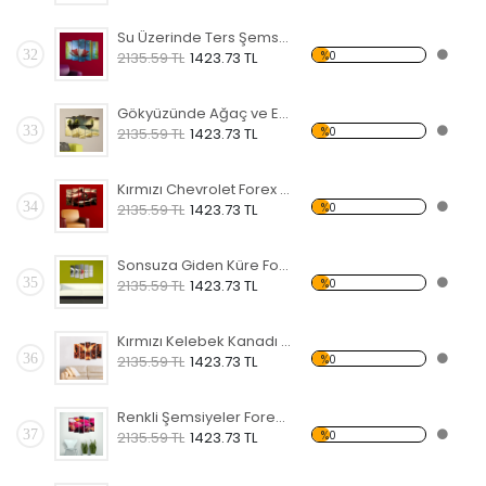
Su Üzerinde Ters Şemsiye Forex Tablo
32
%0
2135.59 TL
1423.73 TL
Gökyüzünde Ağaç ve Ev Forex Tablo
33
%0
2135.59 TL
1423.73 TL
Kırmızı Chevrolet Forex Tablo
34
%0
2135.59 TL
1423.73 TL
Sonsuza Giden Küre Forex Tablo
35
%0
2135.59 TL
1423.73 TL
Kırmızı Kelebek Kanadı Forex Tablo
36
%0
2135.59 TL
1423.73 TL
Renkli Şemsiyeler Forex Tablo
37
%0
2135.59 TL
1423.73 TL