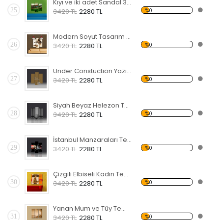
Kıyı ve iki adet Sandal 3 Temalı Kanvas Tablo
25
%0
3420 TL
2280 TL
Modern Soyut Tasarım 26 Kanvas Tablo
26
%0
3420 TL
2280 TL
Under Constuction Yazısı Temalı Kanvas Tablo
27
%0
3420 TL
2280 TL
Siyah Beyaz Helezon Temalı Kanvas Tablo
28
%0
3420 TL
2280 TL
İstanbul Manzaraları Temalı Kanvas Tablo
29
%0
3420 TL
2280 TL
Çizgili Elbiseli Kadın Temalı Kanvas Tablo
30
%0
3420 TL
2280 TL
Yanan Mum ve Tüy Temalı Kanvas Tablo
31
%0
3420 TL
2280 TL