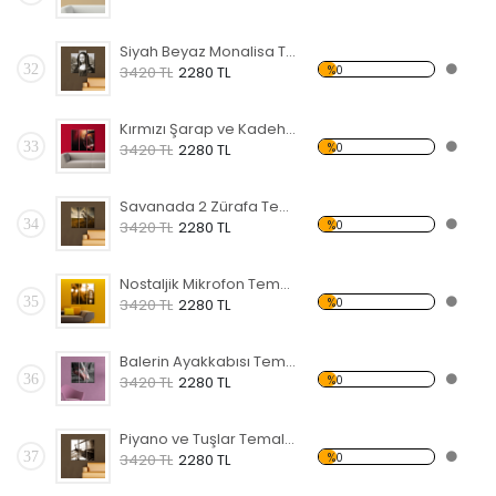
Siyah Beyaz Monalisa Temalı Kanvas Tablo
32
%0
3420 TL
2280 TL
Kırmızı Şarap ve Kadeh Temalı Kanvas Tablo
33
%0
3420 TL
2280 TL
Savanada 2 Zürafa Temalı Kanvas Tablo
34
%0
3420 TL
2280 TL
Nostaljik Mikrofon Temalı Kanvas Tablo
35
%0
3420 TL
2280 TL
Balerin Ayakkabısı Temalı Kanvas Tablo
36
%0
3420 TL
2280 TL
Piyano ve Tuşlar Temalı Kanvas Tablo
37
%0
3420 TL
2280 TL