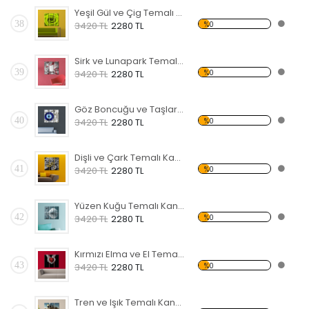
Yeşil Gül ve Çig Temalı Kanvas Tablo
38
%0
3420 TL
2280 TL
Sirk ve Lunapark Temalı Kanvas Tablo
39
%0
3420 TL
2280 TL
Göz Boncuğu ve Taşlar Temalı Kanvas Tablo
40
%0
3420 TL
2280 TL
Dişli ve Çark Temalı Kanvas Tablo
41
%0
3420 TL
2280 TL
Yüzen Kuğu Temalı Kanvas Tablo
42
%0
3420 TL
2280 TL
Kırmızı Elma ve El Temalı Kanvas Tablo
43
%0
3420 TL
2280 TL
Tren ve Işık Temalı Kanvas Tablo