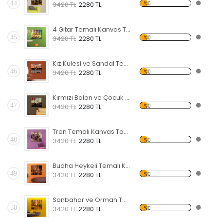
44
%0
3420 TL
2280 TL
4 Gitar Temalı Kanvas Tablo
45
%0
3420 TL
2280 TL
Kız Kulesi ve Sandal Temalı Kanvas Tablo
46
%0
3420 TL
2280 TL
Kırmızı Balon ve Çocuk Temalı Kanvas Tablo
47
%0
3420 TL
2280 TL
Tren Temalı Kanvas Tablo
48
%0
3420 TL
2280 TL
Budha Heykeli Temalı Kanvas Tablo
49
%0
3420 TL
2280 TL
Sonbahar ve Orman Temalı Kanvas Tablo
50
%0
3420 TL
2280 TL