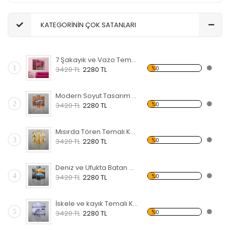
KATEGORİNİN ÇOK SATANLARI
7 Şakayık ve Vazo Temalı Kanvas Tablo
1
%0
3420 TL
2280 TL
Modern Soyut Tasarım 35 Kanvas Tablo
2
%0
3420 TL
2280 TL
Mısırda Tören Temalı Kanvas Tablo
3
%0
3420 TL
2280 TL
Deniz ve Ufukta Batan Güneş Kanvas Tablo
4
%0
3420 TL
2280 TL
İskele ve kayık Temalı Kanvas Tablo
5
%0
3420 TL
2280 TL