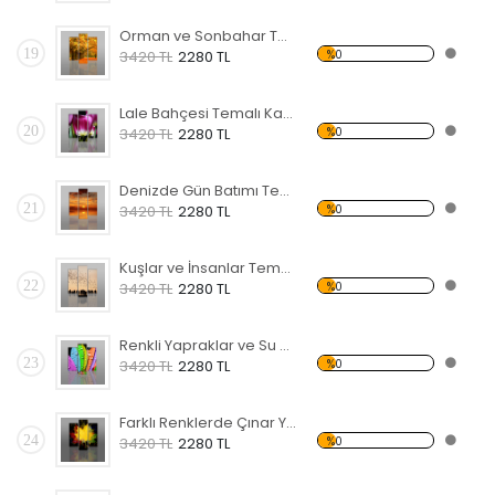
Orman ve Sonbahar Temalı Kanvas Tablo
19
%0
3420 TL
2280 TL
Lale Bahçesi Temalı Kanvas Tablo
20
%0
3420 TL
2280 TL
Denizde Gün Batımı Temalı Kanvas Tablo
21
%0
3420 TL
2280 TL
Kuşlar ve İnsanlar Temalı Kanvas Tablo
22
%0
3420 TL
2280 TL
Renkli Yapraklar ve Su Damlaları Kanvas Tablo
23
%0
3420 TL
2280 TL
Farklı Renklerde Çınar Yaprakları Kanvas Tablo
24
%0
3420 TL
2280 TL