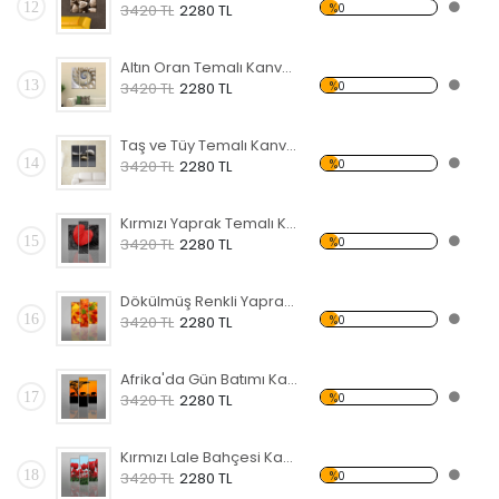
12
%0
3420 TL
2280 TL
Altın Oran Temalı Kanvas Tablo
13
%0
3420 TL
2280 TL
Taş ve Tüy Temalı Kanvas Tablo
14
%0
3420 TL
2280 TL
Kırmızı Yaprak Temalı Kanvas Tablo
15
%0
3420 TL
2280 TL
Dökülmüş Renkli Yapraklar Kanvas Tablo
16
%0
3420 TL
2280 TL
Afrika'da Gün Batımı Kanvas Tablo
17
%0
3420 TL
2280 TL
Kırmızı Lale Bahçesi Kanvas Tablo
18
%0
3420 TL
2280 TL