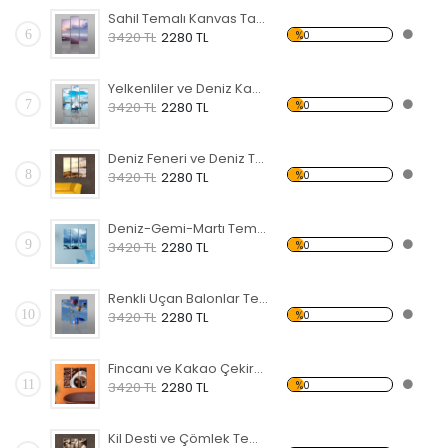
Sahil Temalı Kanvas Tablo
6
%0
3420 TL
2280 TL
Yelkenliler ve Deniz Kanvas Tablo
7
%0
3420 TL
2280 TL
Deniz Feneri ve Deniz Temalı Kanvas Tablo
8
%0
3420 TL
2280 TL
Deniz-Gemi-Martı Temalı Kanvas Tablo
9
%0
3420 TL
2280 TL
Renkli Uçan Balonlar Temalı Kanvas Tablo
10
%0
3420 TL
2280 TL
Fincanı ve Kakao Çekirdekleri Temalı Kanvas Tablo
11
%0
3420 TL
2280 TL
Kil Desti ve Çömlek Temalı Kanvas Tablo