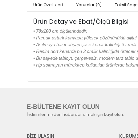
Ürün Özellikleri
Yorumlar
(0)
Taksit Seçe
Ürün Detay ve Ebat/Ölçü Bilgisi
• 70x100
cm ölçülerindedir.
•
Pamuk astarlı kanvasa yüksek çözünürlüklü dijital b
•
Asılmaya hazır ahşap şase kenar kalınlığı 3 cmdir.
•
Resim dört kenarda bu 3 cmlik kalınlığıda örtecek
•
Bu sayede tabloyu çerçevesiz, modern tarz tablo u
•
Hp solmayan mürekkep kullanılan ürünlerde bakım k
E-BÜLTENE KAYIT OLUN
İndirimlerimizden haberdar olmak için kayıt olun.
BİZE ULAŞIN
KURUMS