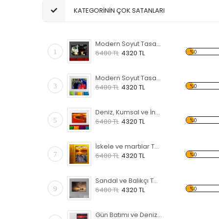
KATEGORİNİN ÇOK SATANLARI
Modern Soyut Tasarım 31 Kanvas Tablo
1
%0
6480 TL
4320 TL
Modern Soyut Tasarım 29 Kanvas Tablo
3
%0
6480 TL
4320 TL
Deniz, Kumsal ve İnsanlar Kanvas Tablo
5
%0
6480 TL
4320 TL
İskele ve martılar Temalı Kanvas Tablo
7
%0
6480 TL
4320 TL
Sandal ve Balıkçı Temalı Kanvas Tablo
9
%0
6480 TL
4320 TL
Gün Batımı ve Deniz Temalı Kanvas Tablo