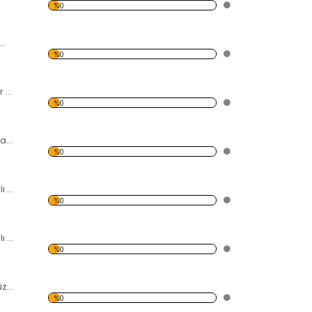
%0
ele ve Deniz Temalı Kanvas Tablo
%0
Deniz ve Kayalıklar Temalı Kanvas Tablo
%0
Modern Soyut Tasarım 41 Temalı Kanvas Tablo
%0
Şehir Işıkları Temalı Kanvas Tablo
%0
Orman Yolu Temalı Kanvas Tablo
%0
Dağ-Göl ve Gökyüzü Temalı Kanvas Tablo
%0