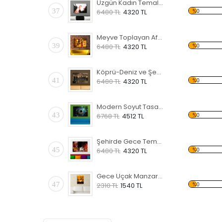
Üzgün Kadın Temalı Kanvas Tablo
37
%0
6480 TL
4320 TL
Meyve Toplayan Afrikalı Kadınlar Kanvas Tablo
39
%0
6480 TL
4320 TL
Köprü-Deniz ve Şehir Temalı Kanvas Tablo
41
%0
6480 TL
4320 TL
Modern Soyut Tasarım 12 Temalı Kanvas Tablo
43
%0
6768 TL
4512 TL
Şehirde Gece Temalı Kanvas Tablo
45
%0
6480 TL
4320 TL
Gece Uçak Manzaralı Kanvas Tablo
47
%0
2310 TL
1540 TL