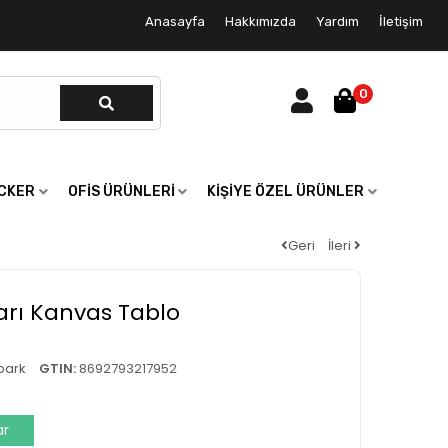
Anasayfa
Hakkımızda
Yardım
İletişim
0
ICKER
OFIS ÜRÜNLERI
KIŞIYE ÖZEL ÜRÜNLER
Geri
İleri
arı Kanvas Tablo
park
GTIN:
8692793217952
ar