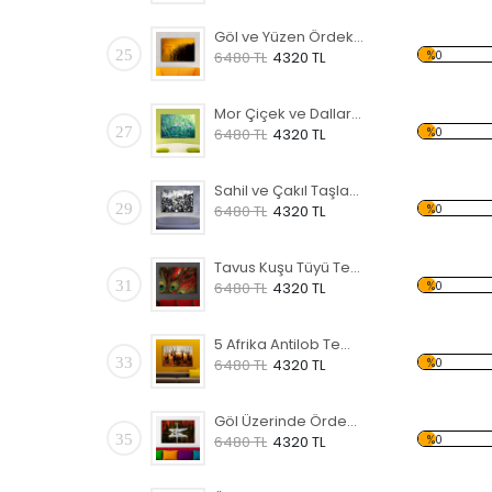
Göl ve Yüzen Ördekler Temalı Kanvas Tablo
25
%0
6480 TL
4320 TL
Mor Çiçek ve Dallar Temalı Kanvas Tablo
27
%0
6480 TL
4320 TL
Sahil ve Çakıl Taşları Temalı Kanvas Tablo
29
%0
6480 TL
4320 TL
Tavus Kuşu Tüyü Temalı Kanvas Tablo
31
%0
6480 TL
4320 TL
5 Afrika Antilob Temalı Kanvas Tablo
33
%0
6480 TL
4320 TL
Göl Üzerinde Ördek Temalı Kanvas Tablo
35
%0
6480 TL
4320 TL