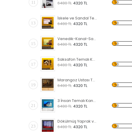
11
%0
6480 TL
4320 TL
İskele ve Sandal Temalı Kanvas Tablo
13
%0
6480 TL
4320 TL
Venedik-Kanal-Sandal Kanvas Tablo
15
%0
6480 TL
4320 TL
Saksafon Temalı Kanvas Tablo
17
%0
6480 TL
4320 TL
Marangoz Ustası Temalı Kanvas Tablo
19
%0
6480 TL
4320 TL
3 İnsan Temalı Kanvas Tablo
21
%0
6480 TL
4320 TL
Dökülmüş Yaprak ve Orman Kanvas Tablo
23
%0
6480 TL
4320 TL