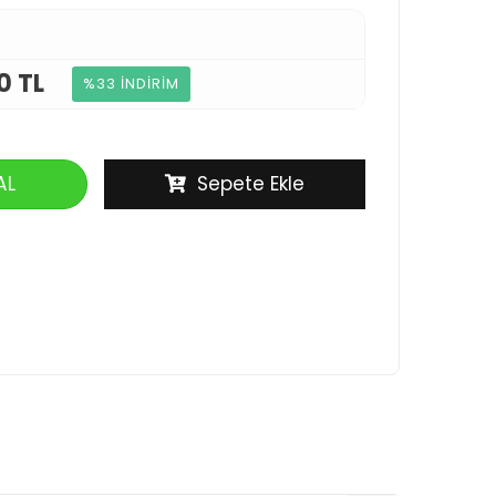
0 TL
%33 İNDİRİM
AL
Sepete Ekle