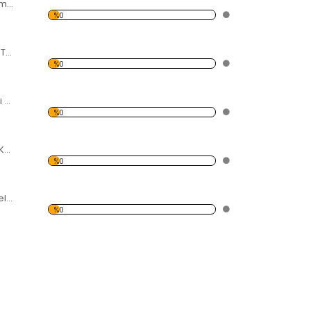
Ağlayan Kadın Temalı Kanvas Tablo
%0
Şehir Işıkları ve Ay Temalı Kanvas Tablo
%0
Işıklı Yel Değirmeni Temalı Kanvas Tablo
%0
Siyah Beyaz Eyfel Kulesi Temalı Kanvas Tablo
%0
Gökyüzü ve Gökdelen Temalı Kanvas Tablo
%0