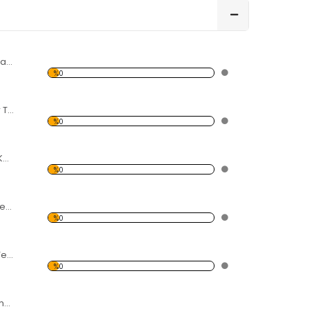
Modern Soyut Tasarım 30 Kanvas Tablo
%0
Şemsiyeli İnsanlar Temalı Kanvas Tablo
%0
deniz ve iki Gemi Kanvas Tablo
%0
İskele ve kayalık Temalı Kanvas Tablo
%0
Denizde Kayalar Temalı Kanvas Tablo
%0
Sandal ve Göl Temalı Kanvas Tablo