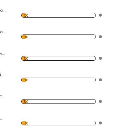
Kırmızı Gül ve Su Damlaları Kanvas Tablo
%0
Modern Soyut Tasarım 25 Temalı Kanvas Tablo
%0
Şelale Temalı Kanvas Tablo
%0
Havaya Kalkmış Eller Temalı Kanvas Tablo
%0
Renkli Tavus Kuşu Temalı Kanvas Tablo
%0
Yatan 3 Leopar Temalı Kanvas Tablo
%0