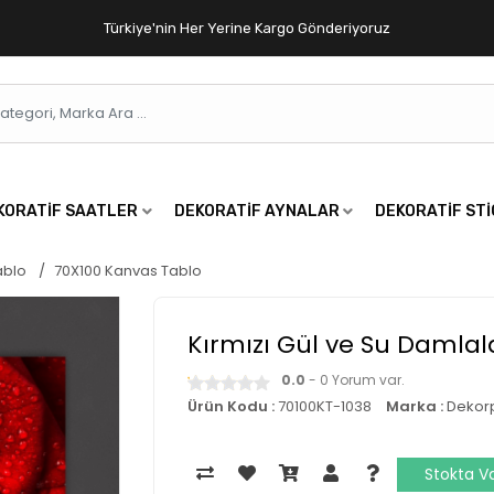
Türkiye'nin Her Yerine Kargo Gönderiyoruz
KORATIF SAATLER
DEKORATIF AYNALAR
DEKORATIF ST
ablo
70X100 Kanvas Tablo
Kırmızı Gül ve Su Damlal
0.0
- 0 Yorum var.
Ürün Kodu :
70100KT-1038
Marka :
Dekor
Stokta V