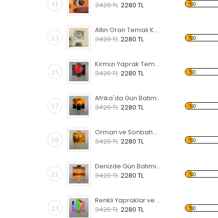
11
%0
3420 TL
2280 TL
Altın Oran Temalı Kanvas Tablo
13
%0
3420 TL
2280 TL
Kırmızı Yaprak Temalı Kanvas Tablo
15
%0
3420 TL
2280 TL
Afrika'da Gün Batımı Kanvas Tablo
17
%0
3420 TL
2280 TL
Orman ve Sonbahar Temalı Kanvas Tablo
19
%0
3420 TL
2280 TL
Denizde Gün Batımı Temalı Kanvas Tablo
21
%0
3420 TL
2280 TL
Renkli Yapraklar ve Su Damlaları Kanvas Tablo
23
%0
3420 TL
2280 TL