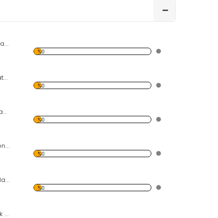
Modern Soyut Tasarım 35 Kanvas Tablo
%0
Deniz ve Ufukta Batan Güneş Kanvas Tablo
%0
Sahil Temalı Kanvas Tablo
%0
Deniz Feneri ve Deniz Temalı Kanvas Tablo
%0
Renkli Uçan Balonlar Temalı Kanvas Tablo
%0
Kil Desti ve Çömlek Temalı Kanvas Tablo