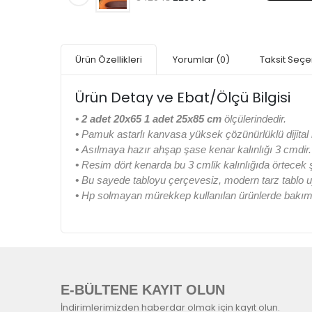
Ürün Özellikleri
Yorumlar
(0)
Taksit Seçe
Ürün Detay ve Ebat/Ölçü Bilgisi
• 2 adet 20x65 1 adet 25x85 cm
ölçülerindedir.
•
Pamuk astarlı kanvasa yüksek çözünürlüklü dijital b
•
Asılmaya hazır ahşap şase kenar kalınlığı 3 cmdir.
•
Resim dört kenarda bu 3 cmlik kalınlığıda örtecek
•
Bu sayede tabloyu çerçevesiz, modern tarz tablo u
•
Hp solmayan mürekkep kullanılan ürünlerde bakım k
E-BÜLTENE KAYIT OLUN
İndirimlerimizden haberdar olmak için kayıt olun.