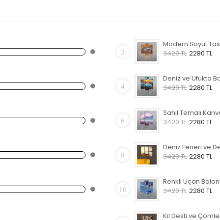
2
3420 TL
2280 TL
4
3420 TL
2280 TL
6
3420 TL
2280 TL
8
3420 TL
2280 TL
10
3420 TL
2280 TL