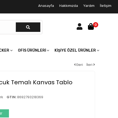
Anasayfa
Hakkımızda
Yardım
İletişim
0
ICKER
OFIS ÜRÜNLERI
KIŞIYE ÖZEL ÜRÜNLER
Geri
İleri
ocuk Temalı Kanvas Tablo
rk
GTIN:
8692793218369
ar