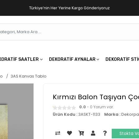
Türkiye'nin Her Yerine Kargo Gönderiyoruz
KORATIF SAATLER
DEKORATIF AYNALAR
DEKORATIF ST
lo
3AS Kanvas Tablo
Kırmızı Balon Taşıyan Ç
0.0
- 0 Yorum var.
Ürün Kodu :
3ASKT-1133
Marka :
Dekorpa
Stokta V