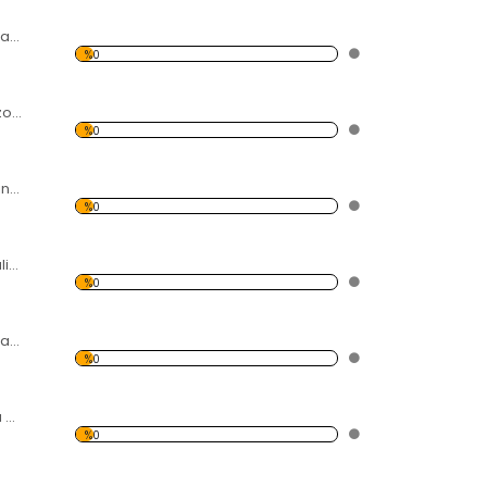
Modern Soyut Tasarım 26 Kanvas Tablo
%0
Siyah Beyaz Helezon Temalı Kanvas Tablo
%0
Çizgili Elbiseli Kadın Temalı Kanvas Tablo
%0
Siyah Beyaz Monalisa Temalı Kanvas Tablo
%0
Savanada 2 Zürafa Temalı Kanvas Tablo
%0
Balerin Ayakkabısı Temalı Kanvas Tablo
%0