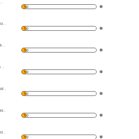
Yeşil Gül ve Çig Temalı Kanvas Tablo
%0
Göz Boncuğu ve Taşlar Temalı Kanvas Tablo
%0
Yüzen Kuğu Temalı Kanvas Tablo
%0
Tren ve Işık Temalı Kanvas Tablo
%0
Kız Kulesi ve Sandal Temalı Kanvas Tablo
%0
Tren Temalı Kanvas Tablo
%0
Sonbahar ve Orman Temalı Kanvas Tablo
%0