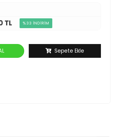
0 TL
%33 İNDİRİM
AL
Sepete Ekle