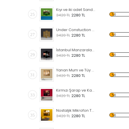
Kıyı ve iki adet Sandal 3 Temalı Kanvas Tablo
25
%0
3420 TL
2280 TL
Under Constuction Yazısı Temalı Kanvas Tablo
27
%0
3420 TL
2280 TL
İstanbul Manzaraları Temalı Kanvas Tablo
29
%0
3420 TL
2280 TL
Yanan Mum ve Tüy Temalı Kanvas Tablo
31
%0
3420 TL
2280 TL
Kırmızı Şarap ve Kadeh Temalı Kanvas Tablo
33
%0
3420 TL
2280 TL
Nostaljik Mikrofon Temalı Kanvas Tablo
35
%0
3420 TL
2280 TL