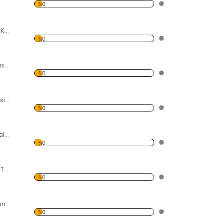
%0
Taş ve Tüy Temalı Kanvas Tablo
%0
Dökülmüş Renkli Yapraklar Kanvas Tablo
%0
Kırmızı Lale Bahçesi Kanvas Tablo
%0
Lale Bahçesi Temalı Kanvas Tablo
%0
Kuşlar ve İnsanlar Temalı Kanvas Tablo
%0
Farklı Renklerde Çınar Yaprakları Kanvas Tablo
%0