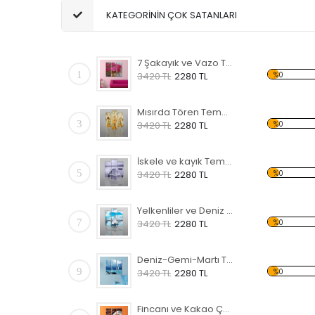
KATEGORİNİN ÇOK SATANLARI
7 Şakayık ve Vazo Temalı Kanvas Tablo
1
%0
3420 TL
2280 TL
Mısırda Tören Temalı Kanvas Tablo
3
%0
3420 TL
2280 TL
İskele ve kayık Temalı Kanvas Tablo
5
%0
3420 TL
2280 TL
Yelkenliler ve Deniz Kanvas Tablo
7
%0
3420 TL
2280 TL
Deniz-Gemi-Martı Temalı Kanvas Tablo
9
%0
3420 TL
2280 TL
Fincanı ve Kakao Çekirdekleri Temalı Kanvas Tablo