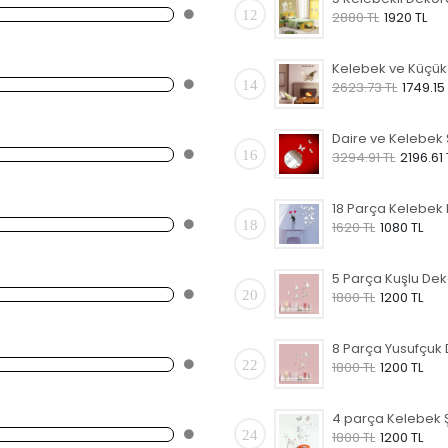
12
2880 TL
1920 TL
14
2623.73 TL
1749.15
16
3294.91 TL
2196.61 
18
1620 TL
1080 TL
20
1800 TL
1200 TL
22
1800 TL
1200 TL
24
1800 TL
1200 TL