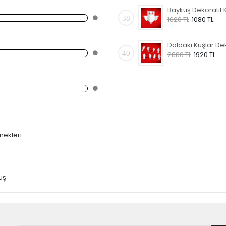
38
1620 TL
1080 TL
40
2880 TL
1920 TL
nekleri
uş