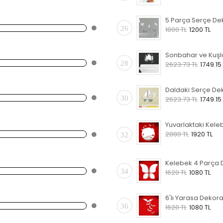
26
1800 TL
1200 TL
28
2623.73 TL
1749.15
30
2623.73 TL
1749.15
2880 TL
1920 TL
32
34
1620 TL
1080 TL
36
1620 TL
1080 TL