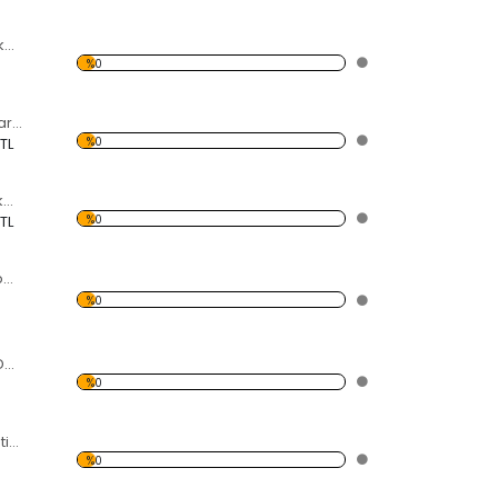
5 Parça Serçe Dekoratif Kırılmaz Ayna
%0
Sonbahar ve Kuşlar Dekoratif Kırılmaz Ayna
%0
 TL
Daldaki Serçe Dekoratif Kırılmaz Ayna
%0
 TL
Yuvarlaktaki Kelebekler Dekoratif Kırılmaz Ayna
%0
Kelebek 4 Parça Dekoratif Kırılmaz Ayna
%0
6'lı Yarasa Dekoratif Kırılmaz Ayna
%0