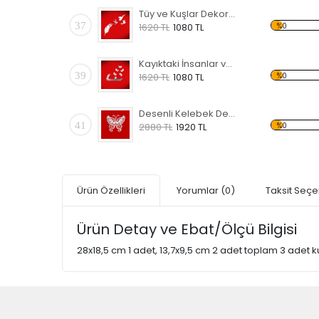
Tüy ve Kuşlar Dekoratif Kırılmaz Ayna
37
%0
1620 TL
1080 TL
Kayıktaki İnsanlar ve Kelebekler Dekoratif Kırılmaz Ayna
39
%0
1620 TL
1080 TL
Desenli Kelebek Dekoratif Kırılmaz Ayna
41
%0
2880 TL
1920 TL
Ürün Özellikleri
Yorumlar
(0)
Taksit Seçe
Ürün Detay ve Ebat/Ölçü Bilgisi
28x18,5 cm 1 adet, 13,7x9,5 cm 2 adet toplam 3 adet k