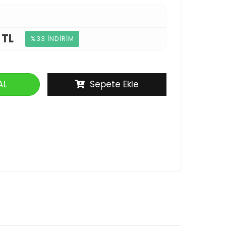
 TL
%33 İNDİRİM
AL
Sepete Ekle