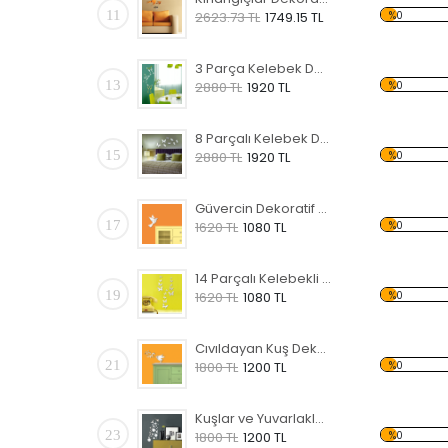
11
%0
2623.73 TL
1749.15 TL
3 Parça Kelebek Dekoratif Kırılmaz Ayna
13
%0
2880 TL
1920 TL
8 Parçalı Kelebek Dekoratif Kırılmaz Ayna
15
%0
2880 TL
1920 TL
Güvercin Dekoratif Kırılmaz Ayna
17
%0
1620 TL
1080 TL
14 Parçalı Kelebekli Dekoratif Kırılmaz Ayna
19
%0
1620 TL
1080 TL
Cıvıldayan Kuş Dekoratif Kırılmaz Ayna
21
%0
1800 TL
1200 TL
Kuşlar ve Yuvarlaklar Dekoratif Kırılmaz Ayna
23
%0
1800 TL
1200 TL