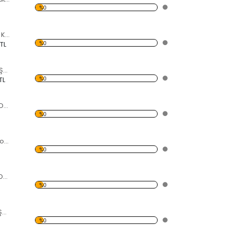
%0
Kelebek ve Küçük Kelebekler Dekoratif Kırılmaz Ayna
%0
 TL
Daire ve Kelebek Şekilli Dekoratif Kırılmaz Ayna
%0
TL
18 Parça Kelebek Dekoratif Kırılmaz Ayna
%0
5 Parça Kuşlu Dekoratif Kırılmaz Ayna
%0
8 Parça Yusufçuk Dekoratif Kırılmaz Ayna
%0
4 parça Kelebek Şekilli Dekoratif Kırılmaz Ayna
%0