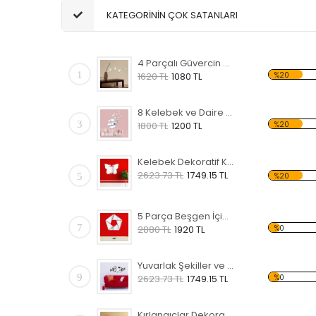
KATEGORİNİN ÇOK SATANLARI
4 Parçalı Güvercin Dekoratif Kırılmaz Ayna
1
%20
1620 TL
1080 TL
8 Kelebek ve Daire Dekoratif Kırılmaz Ayna
3
%20
1800 TL
1200 TL
Kelebek Dekoratif Kırılmaz Ayna
2623.73 TL
1749.15 TL
5
%20
5 Parça Beşgen İçindeki Şekiller Dekoratif Kırılmaz Ayna
7
%0
2880 TL
1920 TL
Yuvarlak Şekiller ve Kelebekler Dekoratif Kırılmaz Ayna
9
%0
2623.73 TL
1749.15 TL
Kırlangıçlar Dekoratif Kırılmaz Ayna