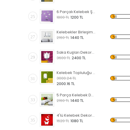
6 Parçalı Kelebek Şekilli Dekoratif Kırılmaz Ayna
25
%0
1800 TL
1200 TL
Kelebekler Birleşimi Dekoratif Kırılmaz Ayna
27
%0
2160 TL
1440 TL
Saka Kuşları Dekoratif Kırılmaz Ayna
29
%0
3600 TL
2400 TL
Kelebek Topluluğu Dekoratif Kırılmaz Ayna
3000.24 TL
31
%0
2000.16 TL
5 Parça Kelebek Dekoratif Kırılmaz Ayna
33
%0
2160 TL
1440 TL
4'lü Kelebek Dekoratif Kırılmaz Ayna
35
%0
1620 TL
1080 TL