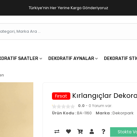
Türkiye'nin Her Yerine Kargo Gönderiyoruz
KORATIF SAATLER
DEKORATIF AYNALAR
DEKORATIF ST
en
Kırlangıçlar Dekora
Fırsat
0.0
- 0 Yorum var.
Ürün Kodu :
BA-1160
Marka :
Dekorpark
Stokta V