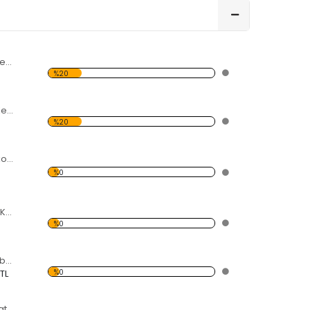
7 Parçalı Kelebekler Dekoratif Kırılmaz Ayna
%20
Aynadaki Kuş ve Kelebekler Dekoratif Kırılmaz Ayna
%20
Kesik Daireler Dekoratif Kırılmaz Ayna
%0
Yuvarlak Şekilli ve Kelebekli Dekoratif Kırılmaz Ayna
%0
Sarmallar ve Kelebekler Şekilli Dekoratif Kırılmaz Ayna
%0
 TL
5 Kelebekli Dekoratif Kırılmaz Ayna