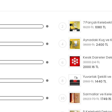
2
1620 TL
1080 TL
4
3600 TL
2400 TL
3000.24 TL
6
2000.16 TL
8
2160 TL
1440 TL
10
2623.73 TL
1749.15