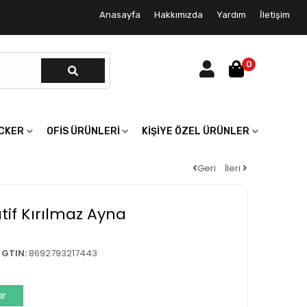
Anasayfa
Hakkımızda
Yardım
İletişim
0
ICKER
OFIS ÜRÜNLERI
KIŞIYE ÖZEL ÜRÜNLER
Geri
İleri
tif Kırılmaz Ayna
GTIN:
8692793217443
ar