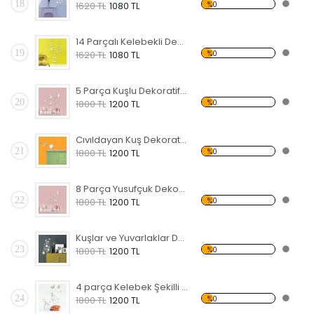
18
%0
1620 TL
1080 TL
14 Parçalı Kelebekli Dekoratif Kırılmaz Ayna
19
%0
1620 TL
1080 TL
5 Parça Kuşlu Dekoratif Kırılmaz Ayna
20
%0
1800 TL
1200 TL
Cıvıldayan Kuş Dekoratif Kırılmaz Ayna
21
%0
1800 TL
1200 TL
8 Parça Yusufçuk Dekoratif Kırılmaz Ayna
22
%0
1800 TL
1200 TL
Kuşlar ve Yuvarlaklar Dekoratif Kırılmaz Ayna
23
%0
1800 TL
1200 TL
4 parça Kelebek Şekilli Dekoratif Kırılmaz Ayna
24
%0
1800 TL
1200 TL