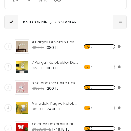
KATEGORİNİN ÇOK SATANLARI
4 Parçalı Güvercin Dekoratif Kırılmaz Ayna
1
%20
1620 TL
1080 TL
7 Parçalı Kelebekler Dekoratif Kırılmaz Ayna
2
%20
1620 TL
1080 TL
8 Kelebek ve Daire Dekoratif Kırılmaz Ayna
3
%20
1800 TL
1200 TL
Aynadaki Kuş ve Kelebekler Dekoratif Kırılmaz Ayna
4
%20
3600 TL
2400 TL
Kelebek Dekoratif Kırılmaz Ayna
5
%20
2623.73 TL
1749.15 TL