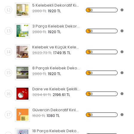
5 Kelebekli Dekoratif Kırılmaz Ayna
12
%0
2880 TL
1920 TL
3 Parça Kelebek Dekoratif Kırılmaz Ayna
13
%0
2880 TL
1920 TL
Kelebek ve Küçük Kelebekler Dekoratif Kırılmaz Ayna
14
%0
2623.73 TL
1749.15 TL
8 Parçalı Kelebek Dekoratif Kırılmaz Ayna
15
%0
2880 TL
1920 TL
Daire ve Kelebek Şekilli Dekoratif Kırılmaz Ayna
16
%0
3294.91 TL
2196.61 TL
Güvercin Dekoratif Kırılmaz Ayna
17
%0
1620 TL
1080 TL
18 Parça Kelebek Dekoratif Kırılmaz Ayna