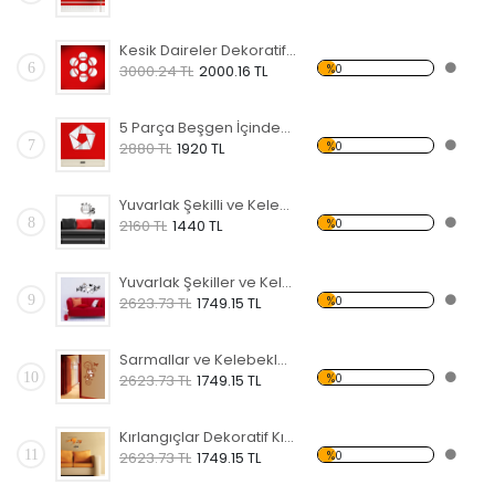
Kesik Daireler Dekoratif Kırılmaz Ayna
6
%0
3000.24 TL
2000.16 TL
5 Parça Beşgen İçindeki Şekiller Dekoratif Kırılmaz Ayna
7
%0
2880 TL
1920 TL
Yuvarlak Şekilli ve Kelebekli Dekoratif Kırılmaz Ayna
8
%0
2160 TL
1440 TL
Yuvarlak Şekiller ve Kelebekler Dekoratif Kırılmaz Ayna
9
%0
2623.73 TL
1749.15 TL
Sarmallar ve Kelebekler Şekilli Dekoratif Kırılmaz Ayna
10
%0
2623.73 TL
1749.15 TL
Kırlangıçlar Dekoratif Kırılmaz Ayna
11
%0
2623.73 TL
1749.15 TL