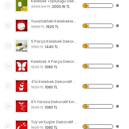
Kelebek Topluluğu Dekoratif Kırılmaz Ayna
31
%0
3000.24 TL
2000.16 TL
Yuvarlaktaki Kelebekler Dekoratif Kırılmaz Ayna
32
%0
2880 TL
1920 TL
5 Parça Kelebek Dekoratif Kırılmaz Ayna
33
%0
2160 TL
1440 TL
Kelebek 4 Parça Dekoratif Kırılmaz Ayna
34
%0
1620 TL
1080 TL
4'lü Kelebek Dekoratif Kırılmaz Ayna
35
%0
1620 TL
1080 TL
6'lı Yarasa Dekoratif Kırılmaz Ayna
36
%0
1620 TL
1080 TL
Tüy ve Kuşlar Dekoratif Kırılmaz Ayna
37
%0
1620 TL
1080 TL