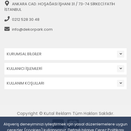
ANKARA CAD. HOŞAĞASI İŞHANI 31 / 73-74 SİRKECİ FATİH
İSTANBUL
0212 528 30 48
info@dekorpark.com
KURUMSAL BİLGİLER
KULLANICI İŞLEMLERİ
KULLANIM KOŞULLARI
Copyright © Kutal Reklam Tüm Hakları Saklıdır.
Alışveriş deneyiminizi iyileştirmek için yasal düzenlemelere uygun
çerezler (cookies) kullanıyoruz. Detaylı bilgiye
Çerez Politikası