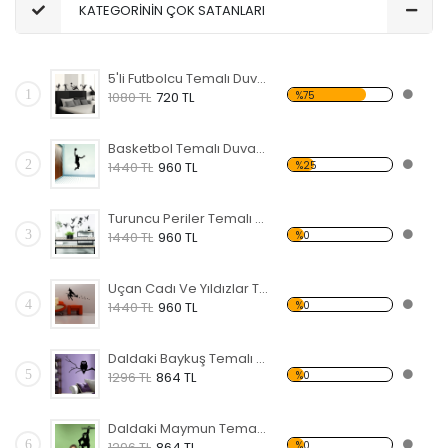
KATEGORİNİN ÇOK SATANLARI
5'li Futbolcu Temalı Duvar Sticker
1
%75
1080 TL
720 TL
Basketbol Temalı Duvar Sticker
2
%25
1440 TL
960 TL
Turuncu Periler Temalı Duvar Sticker
3
%0
1440 TL
960 TL
Uçan Cadı Ve Yıldızlar Temalı Duvar Sticker
4
%0
1440 TL
960 TL
Daldaki Baykuş Temalı Duvar Sticker
5
%0
1296 TL
864 TL
Daldaki Maymun Temalı Duvar Sticker
6
%0
1296 TL
864 TL