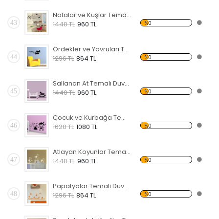
Notalar ve Kuşlar Temalı Duvar Sticker
43
%0
1440 TL
960 TL
Ördekler ve Yavruları Temalı Duvar Sticker
44
%0
1296 TL
864 TL
Sallanan At Temalı Duvar Sticker
45
%0
1440 TL
960 TL
Çocuk ve Kurbağa Temalı Duvar Sticker
46
%0
1620 TL
1080 TL
Atlayan Koyunlar Temalı Duvar Sticker
47
%0
1440 TL
960 TL
Papatyalar Temalı Duvar Sticker
48
%0
1296 TL
864 TL