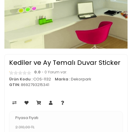
Kediler ve Ay Temalı Duvar Sticker
0.0
- 0 Yorum var.
Ürün Kodu :
COS-1132
Marka :
Dekorpark
GTIN:
8692793215341
Piyasa Fiyatı
2.310,00 TL