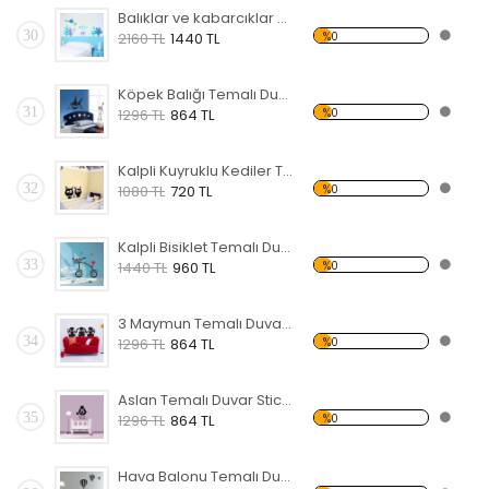
Balıklar ve kabarcıklar Temalı Duvar Sticker
30
%0
2160 TL
1440 TL
Köpek Balığı Temalı Duvar Sticker
31
%0
1296 TL
864 TL
Kalpli Kuyruklu Kediler Temalı Duvar Sticker
32
%0
1080 TL
720 TL
Kalpli Bisiklet Temalı Duvar Sticker
33
%0
1440 TL
960 TL
3 Maymun Temalı Duvar Sticker
34
%0
1296 TL
864 TL
Aslan Temalı Duvar Sticker
35
%0
1296 TL
864 TL
Hava Balonu Temalı Duvar Sticker