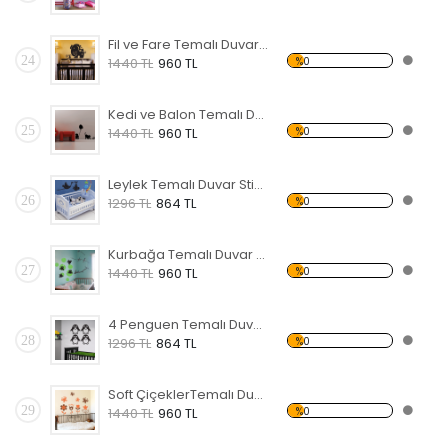
Fil ve Fare Temalı Duvar Sticker
24
%0
1440 TL
960 TL
Kedi ve Balon Temalı Duvar Sticker
25
%0
1440 TL
960 TL
Leylek Temalı Duvar Sticker
26
%0
1296 TL
864 TL
Kurbağa Temalı Duvar Sticker
27
%0
1440 TL
960 TL
4 Penguen Temalı Duvar Sticker
28
%0
1296 TL
864 TL
Soft ÇiçeklerTemalı Duvar Sticker
29
%0
1440 TL
960 TL