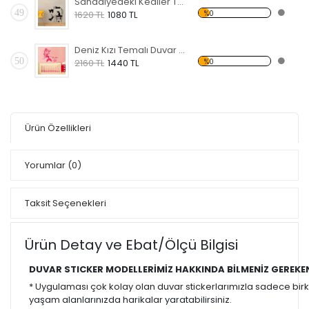
Sandalyedeki Kediler Temalı Duvar Sticker
49
%0
1620 TL
1080 TL
Deniz Kızı Temalı Duvar Sticker
50
%0
2160 TL
1440 TL
Ürün Özellikleri
Yorumlar
(0)
Taksit Seçenekleri
Ürün Detay ve Ebat/Ölçü Bilgisi
DUVAR STICKER MODELLERİMİZ HAKKINDA BİLMENİZ GEREKE
* Uygulaması çok kolay olan duvar stickerlarımızla sadece bir
yaşam alanlarınızda harikalar yaratabilirsiniz.