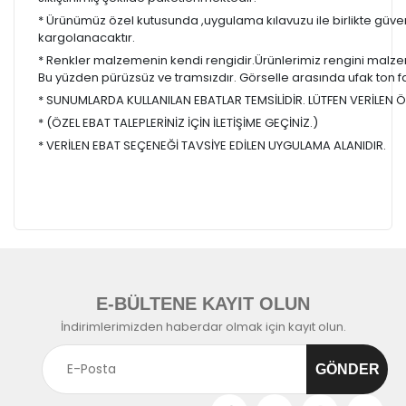
* Ürünümüz özel kutusunda ,uygulama kılavuzu ile birlikte güvenl
kargolanacaktır.
* Renkler malzemenin kendi rengidir.Ürünlerimiz rengini malzem
Bu yüzden pürüzsüz ve tramsızdır. Görselle arasında ufak ton farkl
* SUNUMLARDA KULLANILAN EBATLAR TEMSİLİDİR. LÜTFEN VERİLEN ÖL
* (ÖZEL EBAT TALEPLERİNİZ İÇİN İLETİŞİME GEÇİNİZ.)
* VERİLEN EBAT SEÇENEĞİ TAVSİYE EDİLEN UYGULAMA ALANIDIR.
E-BÜLTENE KAYIT OLUN
İndirimlerimizden haberdar olmak için kayıt olun.