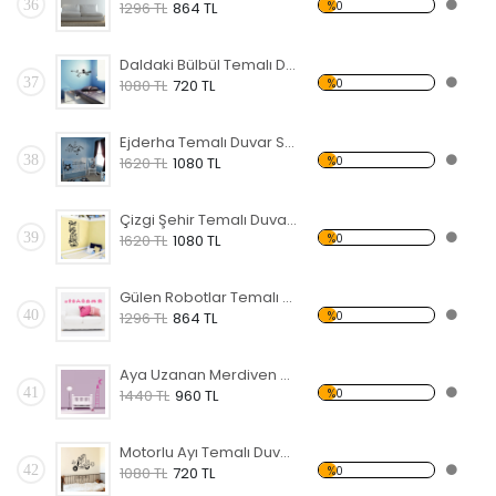
36
%0
1296 TL
864 TL
Daldaki Bülbül Temalı Duvar Sticker
37
%0
1080 TL
720 TL
Ejderha Temalı Duvar Sticker
38
%0
1620 TL
1080 TL
Çizgi Şehir Temalı Duvar Sticker
39
%0
1620 TL
1080 TL
Gülen Robotlar Temalı Duvar Sticker
40
%0
1296 TL
864 TL
Aya Uzanan Merdiven Temalı Duvar Sticker
41
%0
1440 TL
960 TL
Motorlu Ayı Temalı Duvar Sticker
42
%0
1080 TL
720 TL