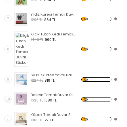
Yıldız Küresi Temalı Duvar Sticker
7
%0
1296 TL
864 TL
Kılçık Tutan Kedi Temalı Duvar Sticker
1440 TL
960 TL
8
%0
Su Püskürten Yavru Balina Temalı Duvar Sticker
9
%0
1224 TL
816 TL
Balerin Temalı Duvar Sticker
10
%0
1620 TL
1080 TL
Köpek Temalı Duvar Sticker
11
%0
1080 TL
720 TL