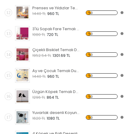
Prenses ve Yıldızlar Temalı Duvar Sticker
12
%0
1440 TL
960 TL
3'lü Sopalı Fare Temalı Duvar Sticker
13
%0
1080 TL
720 TL
Çiçekli Bisiklet Temalı Duvar Sticker
14
%0
1952.54 TL
1301.69 TL
Ay ve Çocuk Temalı Duvar Sticker
15
%0
1440 TL
960 TL
Üzgün Köpek Temalı Duvar Sticker
16
%0
1296 TL
864 TL
Yuvarlak desenli Koyun Temalı Duvar Sticker
17
%0
1620 TL
1080 TL
4 Köpek ve Pati Desenli Temalı Duvar Sticker