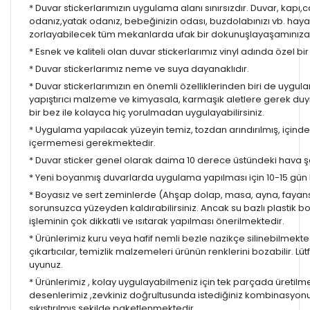
* Duvar stickerlarımızın uygulama alanı sınırsızdır. Duvar, kapı
odanız,yatak odanız, bebeğinizin odası, buzdolabınızı vb. hayal
zorlayabilecek tüm mekanlarda ufak bir dokunuşlayaşamınıza re
* Esnek ve kaliteli olan duvar stickerlarımız vinyl adında özel b
* Duvar stickerlarımız neme ve suya dayanaklıdır.
* Duvar stickerlarımızın en önemli özelliklerinden biri de uygula
yapıştırıcı malzeme ve kimyasala, karmaşık aletlere gerek d
bir bez ile kolayca hiç yorulmadan uygulayabilirsiniz.
* Uygulama yapılacak yüzeyin temiz, tozdan arındırılmış, içind
içermemesi gerekmektedir.
* Duvar sticker genel olarak daima 10 derece üstündeki hava ş
* Yeni boyanmış duvarlarda uygulama yapılması için 10-15 gün b
* Boyasız ve sert zeminlerde (Ahşap dolap, masa, ayna, fayans,
sorunsuzca yüzeyden kaldırabilirsiniz. Ancak su bazlı plastik 
işleminin çok dikkatli ve ısıtarak yapılması önerilmektedir.
* Ürünlerimiz kuru veya hafif nemli bezle nazikçe silinebilmekted
çıkartıcılar, temizlik malzemeleri ürünün renklerini bozabilir. Lüt
uyunuz.
* Ürünlerimiz , kolay uygulayabilmeniz için tek parçada üretilm
desenlerimiz ,zevkiniz doğrultusunda istediğiniz kombinasyon
sıkıştırılmış şekilde paketlenmektedir.