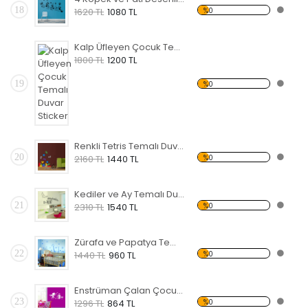
18
%0
1620 TL
1080 TL
Kalp Üfleyen Çocuk Temalı Duvar Sticker
1800 TL
1200 TL
19
%0
Renkli Tetris Temalı Duvar Sticker
20
%0
2160 TL
1440 TL
Kediler ve Ay Temalı Duvar Sticker
21
%0
2310 TL
1540 TL
Zürafa ve Papatya Temalı Duvar Sticker
22
%0
1440 TL
960 TL
Enstrüman Çalan Çocuk Temalı Duvar Sticker
23
%0
1296 TL
864 TL