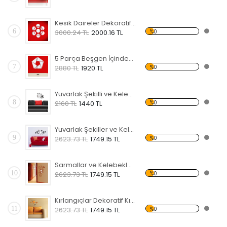
Kesik Daireler Dekoratif Kırılmaz Ayna
6
%0
3000.24 TL
2000.16 TL
5 Parça Beşgen İçindeki Şekiller Dekoratif Kırılmaz Ayna
7
%0
2880 TL
1920 TL
Yuvarlak Şekilli ve Kelebekli Dekoratif Kırılmaz Ayna
8
%0
2160 TL
1440 TL
Yuvarlak Şekiller ve Kelebekler Dekoratif Kırılmaz Ayna
9
%0
2623.73 TL
1749.15 TL
Sarmallar ve Kelebekler Şekilli Dekoratif Kırılmaz Ayna
10
%0
2623.73 TL
1749.15 TL
Kırlangıçlar Dekoratif Kırılmaz Ayna
11
%0
2623.73 TL
1749.15 TL