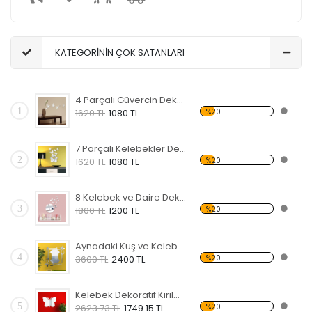
KATEGORİNİN ÇOK SATANLARI
4 Parçalı Güvercin Dekoratif Kırılmaz Ayna
1
%20
1620 TL
1080 TL
7 Parçalı Kelebekler Dekoratif Kırılmaz Ayna
2
%20
1620 TL
1080 TL
8 Kelebek ve Daire Dekoratif Kırılmaz Ayna
3
%20
1800 TL
1200 TL
Aynadaki Kuş ve Kelebekler Dekoratif Kırılmaz Ayna
4
%20
3600 TL
2400 TL
Kelebek Dekoratif Kırılmaz Ayna
5
%20
2623.73 TL
1749.15 TL