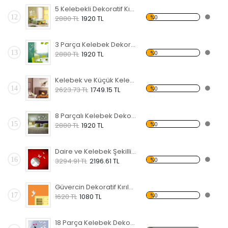
5 Kelebekli Dekoratif Kırılmaz Ayna
12
%0
2880 TL
1920 TL
3 Parça Kelebek Dekoratif Kırılmaz Ayna
13
%0
2880 TL
1920 TL
Kelebek ve Küçük Kelebekler Dekoratif Kırılmaz Ayna
14
%0
2623.73 TL
1749.15 TL
8 Parçalı Kelebek Dekoratif Kırılmaz Ayna
15
%0
2880 TL
1920 TL
Daire ve Kelebek Şekilli Dekoratif Kırılmaz Ayna
16
%0
3294.91 TL
2196.61 TL
Güvercin Dekoratif Kırılmaz Ayna
17
%0
1620 TL
1080 TL
18 Parça Kelebek Dekoratif Kırılmaz Ayna