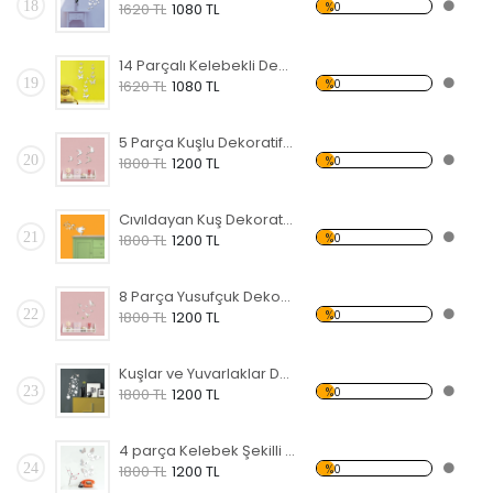
18
%0
1620 TL
1080 TL
14 Parçalı Kelebekli Dekoratif Kırılmaz Ayna
19
%0
1620 TL
1080 TL
5 Parça Kuşlu Dekoratif Kırılmaz Ayna
20
%0
1800 TL
1200 TL
Cıvıldayan Kuş Dekoratif Kırılmaz Ayna
21
%0
1800 TL
1200 TL
8 Parça Yusufçuk Dekoratif Kırılmaz Ayna
22
%0
1800 TL
1200 TL
Kuşlar ve Yuvarlaklar Dekoratif Kırılmaz Ayna
23
%0
1800 TL
1200 TL
4 parça Kelebek Şekilli Dekoratif Kırılmaz Ayna
24
%0
1800 TL
1200 TL