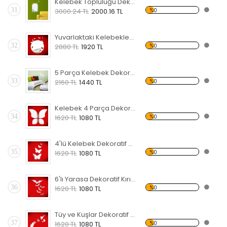
Kelebek Topluluğu Dekoratif Kırılmaz Ayna
31
%0
3000.24 TL
2000.16 TL
Yuvarlaktaki Kelebekler Dekoratif Kırılmaz Ayna
32
%0
2880 TL
1920 TL
5 Parça Kelebek Dekoratif Kırılmaz Ayna
33
%0
2160 TL
1440 TL
Kelebek 4 Parça Dekoratif Kırılmaz Ayna
34
%0
1620 TL
1080 TL
4'lü Kelebek Dekoratif Kırılmaz Ayna
35
%0
1620 TL
1080 TL
6'lı Yarasa Dekoratif Kırılmaz Ayna
36
%0
1620 TL
1080 TL
Tüy ve Kuşlar Dekoratif Kırılmaz Ayna
37
%0
1620 TL
1080 TL