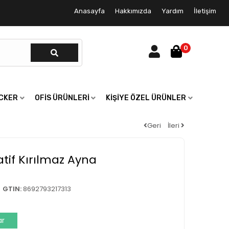
Anasayfa
Hakkımızda
Yardım
İletişim
0
ICKER
OFIS ÜRÜNLERI
KIŞIYE ÖZEL ÜRÜNLER
Geri
İleri
atif Kırılmaz Ayna
GTIN:
8692793217313
ar