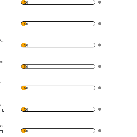
%0
Filler Dekoratif Kırılmaz Ayna
%0
İskambil Şekilleri Dekoratif Kırılmaz Ayna
%0
8'li İskambil Şekilleri Dekoratif Kırılmaz Ayna
%0
Şamdan Dekoratif Kırılmaz Ayna
%0
Dalga Döngüsü Dekoratif Kırılmaz Ayna
%0
 TL
Kadın Desenli Dekoratif Kırılmaz Ayna
%0
 TL