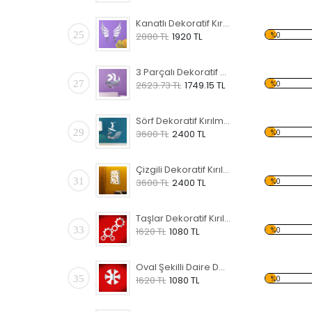
Kanatlı Dekoratif Kırılmaz Ayna
25
%0
2880 TL
1920 TL
3 Parçalı Dekoratif Kırılmaz Ayna
27
%0
2623.73 TL
1749.15 TL
Sörf Dekoratif Kırılmaz Ayna
29
%0
3600 TL
2400 TL
Çizgili Dekoratif Kırılmaz Ayna
31
%0
3600 TL
2400 TL
Taşlar Dekoratif Kırılmaz Ayna
33
%0
1620 TL
1080 TL
Oval Şekilli Daire Dekoratif Kırılmaz Ayna
35
%0
1620 TL
1080 TL