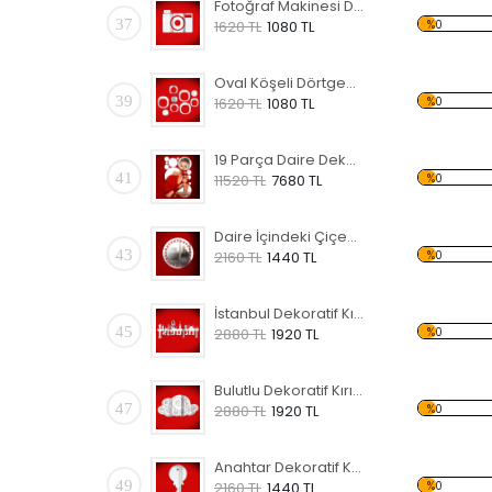
Fotoğraf Makinesi Dekoratif Kırılmaz Ayna
37
%0
1620 TL
1080 TL
Oval Köşeli Dörtgenler Dekoratif Kırılmaz Ayna
39
%0
1620 TL
1080 TL
19 Parça Daire Dekoratif Kırılmaz Ayna
41
%0
11520 TL
7680 TL
Daire İçindeki Çiçekler Dekoratif Kırılmaz Ayna
43
%0
2160 TL
1440 TL
İstanbul Dekoratif Kırılmaz Ayna
45
%0
2880 TL
1920 TL
Bulutlu Dekoratif Kırılmaz Ayna
47
%0
2880 TL
1920 TL
Anahtar Dekoratif Kırılmaz Ayna
49
%0
2160 TL
1440 TL