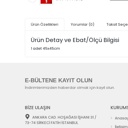
Ürün Özellikleri
Yorumlar
(0)
Taksit Seçe
Ürün Detay ve Ebat/Ölçü Bilgisi
1 adet 45x45cm
E-BÜLTENE KAYIT OLUN
İndirimlerimizden haberdar olmak için kayıt olun.
BİZE ULAŞIN
KURUMS
ANKARA CAD. HOŞAĞASI İŞHANI 31 /
Anasay
73-74 SİRKECİ FATİH İSTANBUL
İletişim