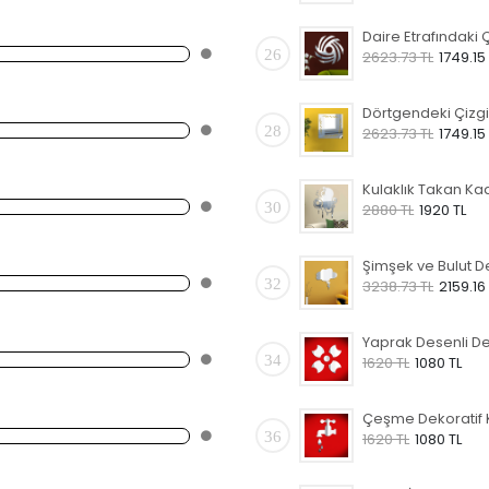
26
2623.73 TL
1749.15
28
2623.73 TL
1749.15
30
2880 TL
1920 TL
32
3238.73 TL
2159.16
34
1620 TL
1080 TL
36
1620 TL
1080 TL