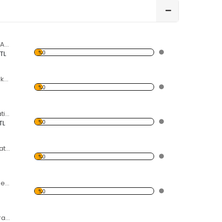
Dekoratif Kırılmaz Ayna
%0
 TL
İskambil Kağıtlı Dekoratif Kırılmaz Ayna
%0
Kar Tanesi Dekoratif Kırılmaz Ayna
%0
TL
Su Damlası Dekoratif Kırılmaz Ayna
%0
Osmanlı Tuğrası Dekoratif Kırılmaz Ayna
%0
Kadın Şekilli Dekoratif Kırılmaz Ayna