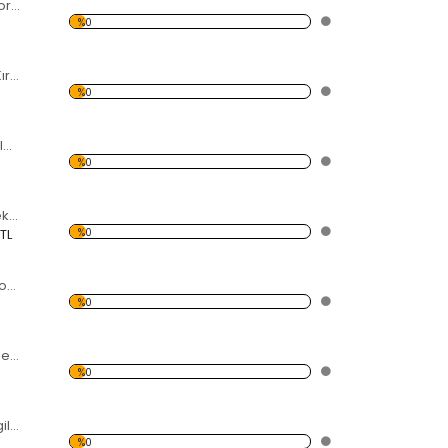
Genel İzleyici Dekoratif Kırılmaz Ayna
%0
Kıvrımlı Dekoratif Kırılmaz Ayna
%0
Daire İçinde Daireler Dekoratif Kırılmaz Ayna
%0
Şaha Kalkan At Dekoratif Kırılmaz Ayna
%0
 TL
İstanbul Yazılı Dekoratif Kırılmaz Ayna
%0
9 Parçalı Yaprak Dekoratif Kırılmaz Ayna
%0
Daire İçindeki Çizgiler Dekoratif Kırılmaz Ayna
%0