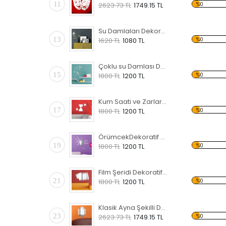
11
%0
2623.73 TL
1749.15 TL
Su Damlaları Dekoratif Kırılmaz Ayna
13
%0
1620 TL
1080 TL
Çoklu su Damlası Dekoratif Kırılmaz Ayna
15
%0
1800 TL
1200 TL
Kum Saati ve Zarlar Dekoratif Kırılmaz Ayna
17
%0
1800 TL
1200 TL
ÖrümcekDekoratif Kırılmaz Ayna
19
%0
1800 TL
1200 TL
Film Şeridi Dekoratif Kırılmaz Ayna
21
%0
1800 TL
1200 TL
Klasik Ayna Şekilli Dekoratif Kırılmaz Ayna
23
%0
2623.73 TL
1749.15 TL