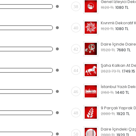
38
1620 TL
1080 TL
40
1620 TL
1080 TL
42
11520 TL
7680 TL
44
2623.73 TL
1749.15
46
2160 TL
1440 TL
48
2880 TL
1920 TL
50
2880 TL
1920 TL