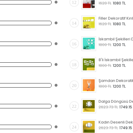
12
1620 TL
1080 TL
14
1620 TL
1080 TL
16
1800 TL
1200 TL
18
1800 TL
1200 TL
20
1800 TL
1200 TL
22
2623.73 TL
1749.15
24
2623.73 TL
1749.15