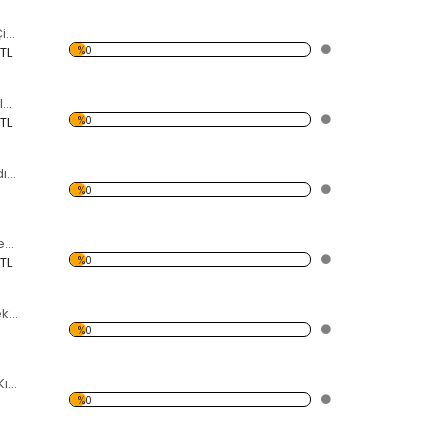
Daire Etrafındaki Çizgiler Dekoratif Kırılmaz Ayna
%0
 TL
Dörtgendeki Çizgiler Dekoratif Kırılmaz Ayna
%0
 TL
Kulaklık Takan Kadın Dekoratif Kırılmaz Ayna
%0
Şimşek ve Bulut Dekoratif Kırılmaz Ayna
%0
 TL
Yaprak Desenli Dekoratif Kırılmaz Ayna
%0
Çeşme Dekoratif Kırılmaz Ayna
%0