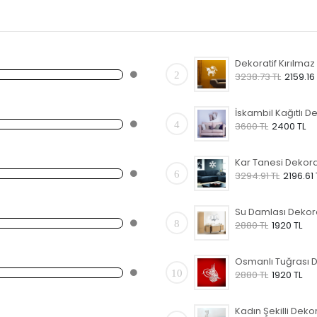
2
3238.73 TL
2159.16
4
3600 TL
2400 TL
6
3294.91 TL
2196.61 
8
2880 TL
1920 TL
10
2880 TL
1920 TL