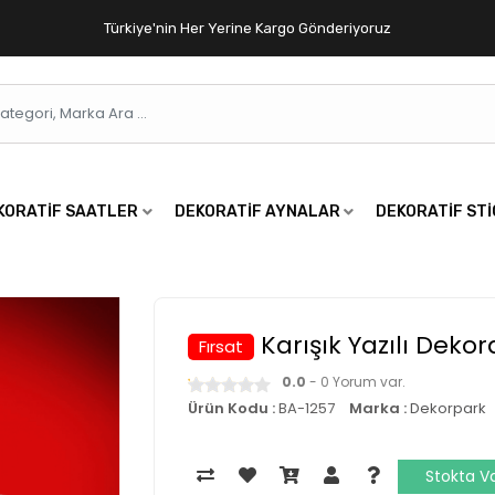
Türkiye'nin Her Yerine Kargo Gönderiyoruz
KORATIF SAATLER
DEKORATIF AYNALAR
DEKORATIF ST
Karışık Yazılı Dekor
Fırsat
0.0
- 0 Yorum var.
Ürün Kodu :
BA-1257
Marka :
Dekorpark
Stokta V