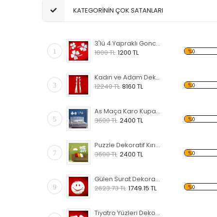
KATEGORİNİN ÇOK SATANLARI
3'lü 4 Yapraklı Gonca Dekoratif Kırılmaz Ayna
1
%0
1800 TL
1200 TL
Kadın ve Adam Dekoratif Kırılmaz Ayna
3
%0
12240 TL
8160 TL
As Maça Karo Kupa Şekilli Dekoratif Kırılmaz Ayna
5
%0
3600 TL
2400 TL
Puzzle Dekoratif Kırılmaz Ayna
7
%0
3600 TL
2400 TL
Gülen Surat Dekoratif Kırılmaz Ayna
9
%0
2623.73 TL
1749.15 TL
Tiyatro Yüzleri Dekoratif Kırılmaz Ayna