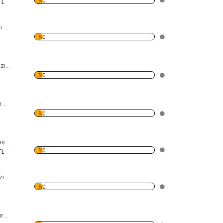
%0
TL
Elips Halka Desenli Kırmızı Dekoratif Duvar Saati
%0
Bulut Desenli Kırmızı Dekoratif Duvar Saati
%0
Yapboz Desenli Kırmızı Dekoratif Duvar Saati
%0
Zar ve İskambil Desenli Kırmızı Dekoratif Duvar Saati
%0
TL
Ortası Delikli Kırmızı Dekoratif Duvar Saati
%0
12 Çıkıntı Desenli Kırmızı Dekoratif Duvar Saati