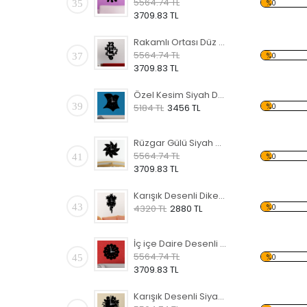
5564.74 TL
35
%0
3709.83 TL
Rakamlı Ortası Düz Siyah Dekoratif Duvar Saati
5564.74 TL
37
%0
3709.83 TL
Özel Kesim Siyah Dekoratif Duvar Saati
39
%0
5184 TL
3456 TL
Rüzgar Gülü Siyah Dekoratif Duvar Saati
5564.74 TL
41
%0
3709.83 TL
Karışık Desenli Dikey Siyah Dekoratif Duvar Saati
43
%0
4320 TL
2880 TL
İç içe Daire Desenli Siyah Dekoratif Duvar Saati
5564.74 TL
45
%0
3709.83 TL
Karışık Desenli Siyah Dekoratif Duvar Saati