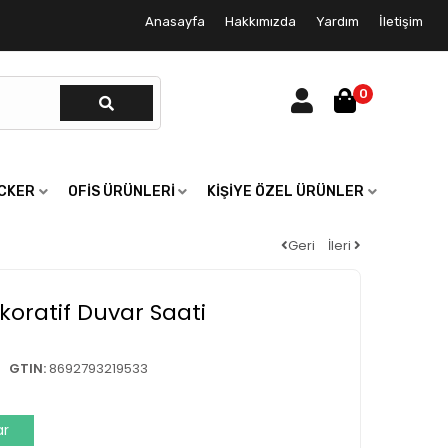
Anasayfa
Hakkımızda
Yardım
İletişim
0
ICKER
OFIS ÜRÜNLERI
KIŞIYE ÖZEL ÜRÜNLER
Geri
İleri
ekoratif Duvar Saati
GTIN:
8692793219533
ar