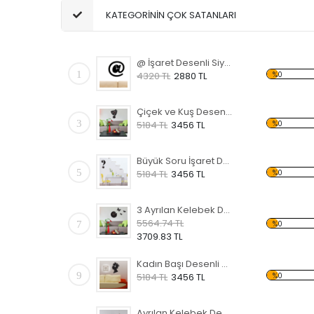
KATEGORİNİN ÇOK SATANLARI
@ İşaret Desenli Siyah Dekoratif Duvar Saati
1
%0
4320 TL
2880 TL
Çiçek ve Kuş Desenli Siyah Dekoratif Duvar Saati
3
%0
5184 TL
3456 TL
Büyük Soru İşaret Desenli Siyah Dekoratif Duvar Saati
5
%0
5184 TL
3456 TL
3 Ayrılan Kelebek Desenli Siyah Dekoratif Duvar Saati
5564.74 TL
7
%0
3709.83 TL
Kadın Başı Desenli Siyah Dekoratif Duvar Saati
9
%0
5184 TL
3456 TL
Ayrılan Kelebek Desenli Siyah Dekoratif Duvar Saati