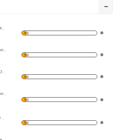
@ İşaret Desenli Kırmızı Dekoratif Duvar Saati
%0
Çiçek ve Kuş Desenli Kırmızı Dekoratif Duvar Saati
%0
Büyük Soru İşaret Desenli Kırmızı Dekoratif Duvar Saati
%0
Siyah-Beyaz Desenli Siyah Dekoratif Duvar Saati
%0
Kadın Başı Desenli Kırmızı Dekoratif Duvar Saati
%0
Ayrılan Kelebek Desenli Kırmızı Dekoratif Duvar Saati