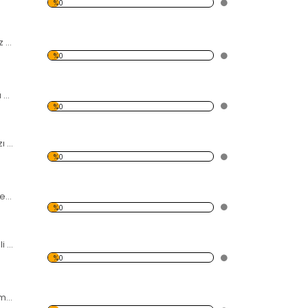
%0
Rakamlı Ortası Düz Kırmızı Dekoratif Duvar Saati
%0
Özel Kesim Kırmızı Dekoratif Duvar Saati
%0
Rüzgar Gülü Kırmızı Dekoratif Duvar Saati
%0
Karışık Desenli Dikey Kırmızı Dekoratif Duvar Saati
%0
İç içe Daire Desenli Kırmızı Dekoratif Duvar Saati
%0
Karışık Desenli Kırmızı Dekoratif Duvar Saati