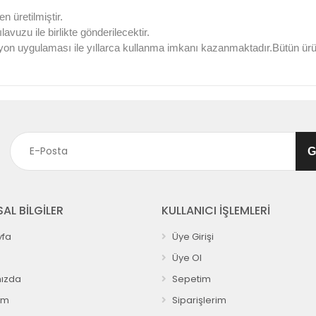
 üretilmiştir.
vuzu ile birlikte gönderilecektir.
yon uygulaması ile yıllarca kullanma imkanı kazanmaktadır.Bütün ür
AL BİLGİLER
KULLANICI İŞLEMLERİ
fa
Üye Girişi
Üye Ol
ızda
Sepetim
ım
Siparişlerim