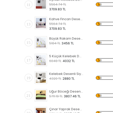
5564.74 TL
11
%0
3709.83 TL
Kahve Fincan Desenli Siyah Dekoratif Duvar Saati
5564.74 TL
13
%0
3709.83 TL
Büyük Rakam Desenli Siyah Dekoratif Duvar Saati
15
%0
5184 TL
3456 TL
5 Küçük Kelebek Desenli Siyah Dekoratif Duvar Saati
17
%0
6048 TL
4032 TL
Kelebek Desenli Siyah Dekoratif Duvar Saati
19
%0
4320 TL
2880 TL
Uğur Böceği Desenli Siyah Dekoratif Duvar Saati
21
%0
5711.19 TL
3807.46 TL
Çınar Yaprak Desenli Siyah Dekoratif Duvar Saati