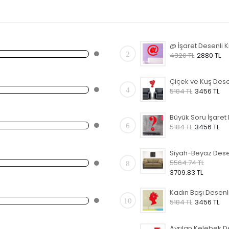
2
4320 TL
2880 TL
4
5184 TL
3456 TL
6
5184 TL
3456 TL
5564.74 TL
8
3709.83 TL
10
5184 TL
3456 TL