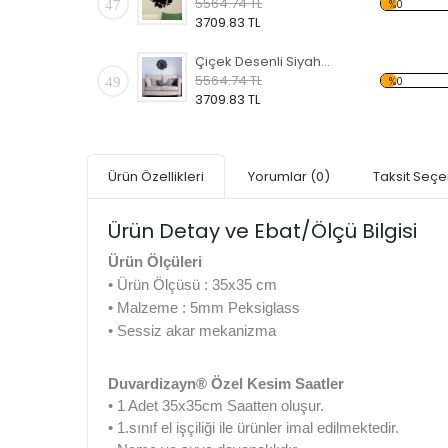
5564.74 TL
47
%0
3709.83 TL
Çiçek Desenli Siyah Dekoratif Duvar Saati
5564.74 TL
49
%0
3709.83 TL
Ürün Özellikleri
Yorumlar
(0)
Taksit Seçe
Ürün Detay ve Ebat/Ölçü Bilgisi
Ürün Ölçüleri
• Ürün Ölçüsü : 35x35 cm
• Malzeme : 5mm Peksiglass
• Sessiz akar mekanizma
Duvardizayn® Özel Kesim Saatler
• 1 Adet 35x35cm Saatten oluşur.
• 1.sınıf el işçiliği ile ürünler imal edilmektedir.