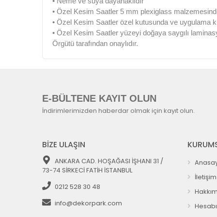
• Neme ve suya dayanaklıdır
• Özel Kesim Saatler 5 mm plexiglass malzemesinden
• Özel Kesim Saatler özel kutusunda ve uygulama kıla
• Özel Kesim Saatler yüzeyi doğaya saygılı laminas
Örgütü tarafından onaylıdır.
E-BÜLTENE KAYIT OLUN
İndirimlerimizden haberdar olmak için kayıt olun.
BİZE ULAŞIN
KURUMS
ANKARA CAD. HOŞAĞASI İŞHANI 31 /
Anasay
73-74 SİRKECİ FATİH İSTANBUL
İletişim
0212 528 30 48
Hakkım
info@dekorpark.com
Hesab