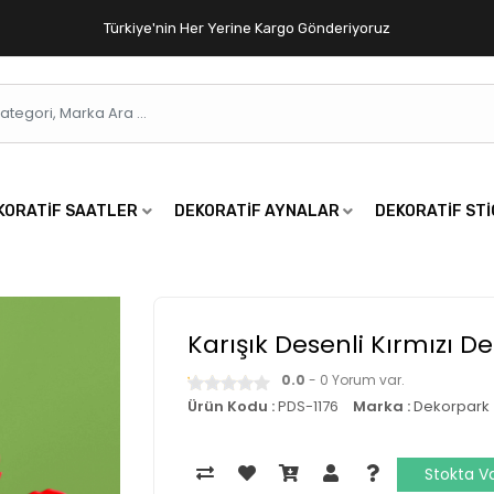
Türkiye'nin Her Yerine Kargo Gönderiyoruz
KORATIF SAATLER
DEKORATIF AYNALAR
DEKORATIF ST
Karışık Desenli Kırmızı D
0.0
- 0 Yorum var.
Ürün Kodu :
PDS-1176
Marka :
Dekorpark
Stokta V