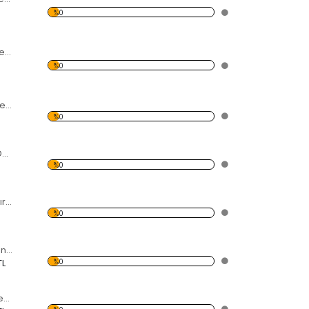
%0
Kahve Fincan Desenli Kırmızı Dekoratif Duvar Saati
%0
Büyük Rakam Desenli Kırmızı Dekoratif Duvar Saati
%0
5 Küçük Kelebek Desenli Kırmızı Dekoratif Duvar Saati
%0
Kelebek Desenli Kırmızı Dekoratif Duvar Saati
%0
Uğur Böceği Desenli Kırmızı Dekoratif Duvar Saati
%0
TL
Çınar Yaprak Desenli Kırmızı Dekoratif Duvar Saati