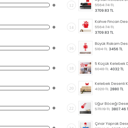
5564.74 TL
12
3709.83 TL
5564.74 TL
14
3709.83 TL
16
5184 TL
3456 TL
18
6048 TL
4032 TL
20
4320 TL
2880 TL
22
5711.19 TL
3807.46 