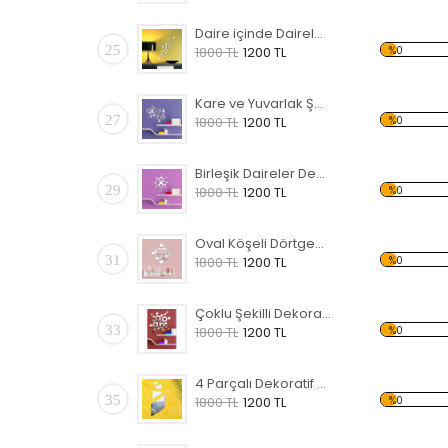
Daire içinde Daireler Dekoratif Kırılmaz Ayna
25
%0
1800 TL
1200 TL
Kare ve Yuvarlak Şekiller Dekoratif Kırılmaz Ayna
27
%0
1800 TL
1200 TL
Birleşik Daireler Dekoratif Kırılmaz Ayna
29
%0
1800 TL
1200 TL
Oval Köşeli Dörtgenler Dekoratif Kırılmaz Ayna
31
%0
1800 TL
1200 TL
Çoklu Şekilli Dekoratif Kırılmaz Ayna
33
%0
1800 TL
1200 TL
4 Parçalı Dekoratif Kırılmaz Ayna
35
%0
1800 TL
1200 TL