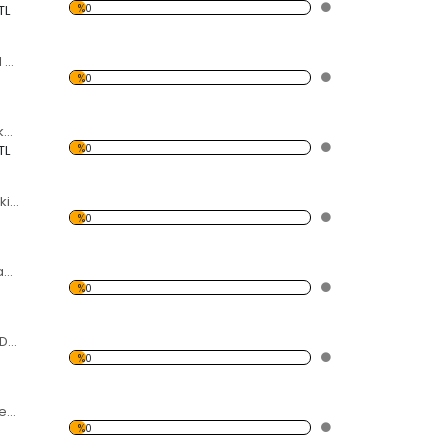
%0
TL
Daire İçindeki Hilal Dekoratif Kırılmaz Ayna
%0
Baklava Dilimli Dekoratif Kırılmaz Ayna
%0
TL
Küçük Kare İçindeki Daireler Dekoratif Kırılmaz Ayna
%0
Kanarcık İçinde Kabarcıklar Dekoratif Kırılmaz Ayna
%0
Küçük Dörtgenler Dekoratif Kırılmaz Ayna
%0
Boyutlu Daireler Dekoratif Kırılmaz Ayna
%0