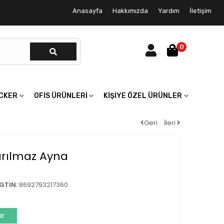
Anasayfa
Hakkımızda
Yardım
İletişim
0
ICKER
OFIS ÜRÜNLERI
KIŞIYE ÖZEL ÜRÜNLER
Geri
İleri
Kırılmaz Ayna
GTIN:
8692793217360
ar