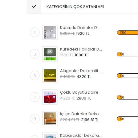
KATEGORİNİN ÇOK SATANLARI
Konturlu Daireler Dekoratif Kırılmaz Ayna
1
%50
2880 TL
1920 TL
Küredeki Halkalar Dekoratif Kırılmaz Ayna
3
%0
1620 TL
1080 TL
Altıgenler Dekoratif Kırılmaz Ayna
5
%0
6480 TL
4320 TL
Çoklu Boyutlu Daireler Dekoratif Kırılmaz Ayna
7
%0
4320 TL
2880 TL
İç İçe Daireler Dekoratif Kırılmaz Ayna
9
%0
3294.91 TL
2196.61 TL
Kabarcıklar Dekoratif Kırılmaz Ayna