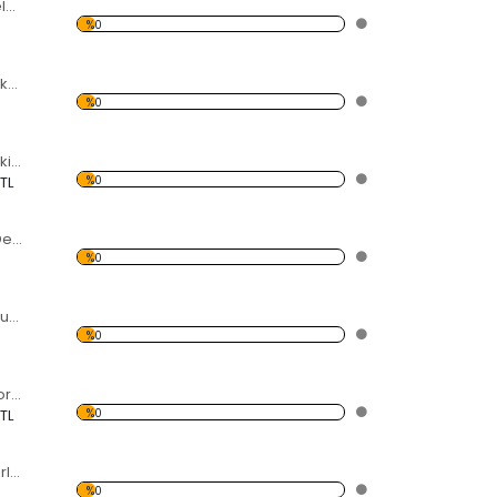
Kare İçindeki Kareler Dekoratif Kırılmaz Ayna
%0
3 Parçalı Şekilli Dekoratif Kırılmaz Ayna
%0
Dörtgen İçinde Şekilli Dekoratif Kırılmaz Ayna
%0
 TL
Dağılan Dörtgen Dekoratif Kırılmaz Ayna
%0
Kare İçindeki Yamuk Kareler Dekoratif Kırılmaz Ayna
%0
6 Parça Kare Dekoratif Kırılmaz Ayna
%0
 TL
Boyutlu Oval Kenarlı Kareler Dekoratif Kırılmaz Ayna
%0