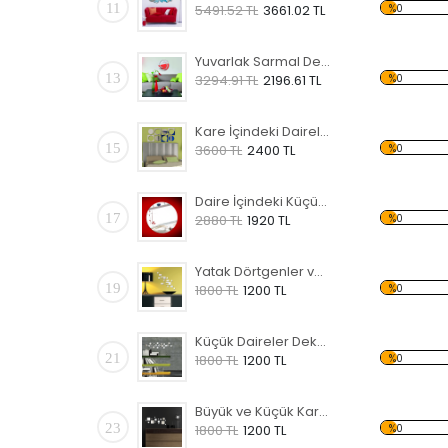
11
%0
5491.52 TL
3661.02 TL
Yuvarlak Sarmal Dekoratif Kırılmaz Ayna
13
%0
3294.91 TL
2196.61 TL
Kare İçindeki Daireler Dekoratif Kırılmaz Ayna
15
%0
3600 TL
2400 TL
Daire İçindeki Küçük Yapraklar Dekoratif Kırılmaz Ayna
17
%0
2880 TL
1920 TL
Yatak Dörtgenler ve Daireler Dekoratif Kırılmaz Ayna
19
%0
1800 TL
1200 TL
Küçük Daireler Dekoratif Kırılmaz Ayna
21
%0
1800 TL
1200 TL
Büyük ve Küçük Kareler Dekoratif Kırılmaz Ayna
23
%0
1800 TL
1200 TL