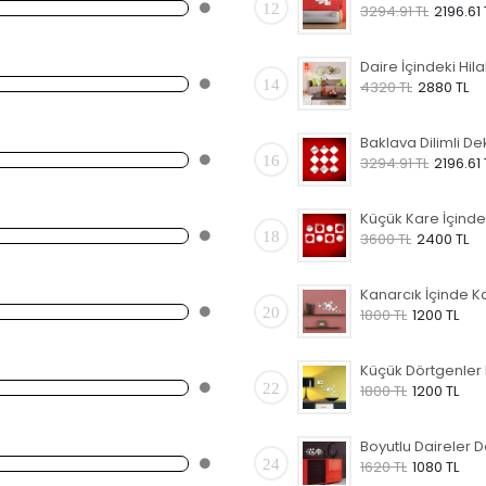
12
3294.91 TL
2196.61 
14
4320 TL
2880 TL
16
3294.91 TL
2196.61 
18
3600 TL
2400 TL
20
1800 TL
1200 TL
22
1800 TL
1200 TL
24
1620 TL
1080 TL