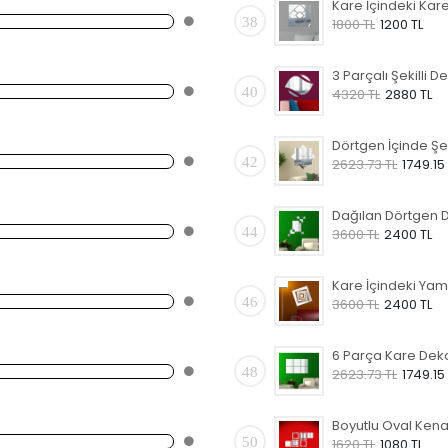
38
1800 TL
1200 TL
40
4320 TL
2880 TL
42
2623.73 TL
1749.15
44
3600 TL
2400 TL
46
3600 TL
2400 TL
48
2623.73 TL
1749.15
50
1620 TL
1080 TL