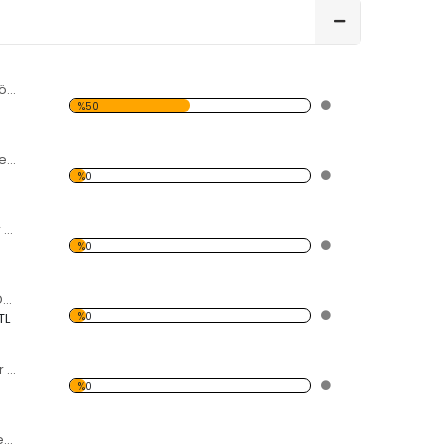
Daire Üstündeki Döngü Dekoratif Kırılmaz Ayna
%50
Boyutlu Daireler Dekoratif Kırılmaz Ayna
%0
Dairedeki Kesikler Dekoratif Kırılmaz Ayna
%0
Daireden Kopan Daireler Dekoratif Kırılmaz Ayna
%0
TL
Boyutlu Dörtgenler Dekoratif Kırılmaz Ayna
%0
Oval Köşeli Dörtgen Şekilli Dekoratif Kırılmaz Ayna