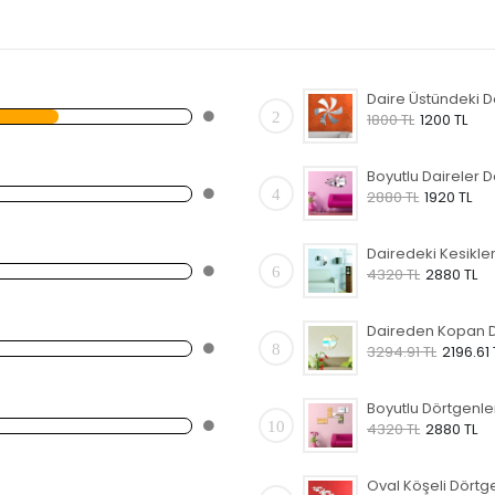
2
1800 TL
1200 TL
4
2880 TL
1920 TL
6
4320 TL
2880 TL
8
3294.91 TL
2196.61 
10
4320 TL
2880 TL