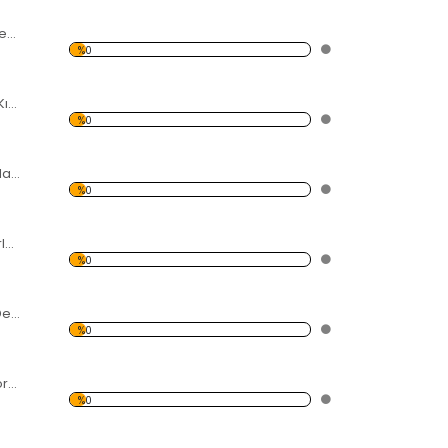
7 Parçalı Dörtgenler ve Daire Dekoratif Kırılmaz Ayna
%0
Kareler Dekoratif Kırılmaz Ayna
%0
Şekilller ve Damlalar Dekoratif Kırılmaz Ayna
%0
Damlalar ve Yuvarlaklar Dekoratif Kırılmaz Ayna
%0
12 Parçalı Döngü Dekoratif Kırılmaz Ayna
%0
İç İçe Parçalı Dekoratif Kırılmaz Ayna
%0