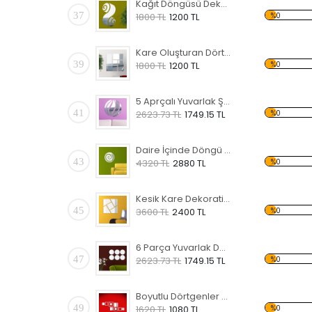
Kağıt Döngüsü Dekoratif Kırılmaz Ayna
37
%0
1800 TL
1200 TL
Kare Oluşturan Dörtgenler Dekoratif Kırılmaz Ayna
39
%0
1800 TL
1200 TL
5 Aprçalı Yuvarlak Şekilli Dekoratif Kırılmaz Ayna
41
%0
2623.73 TL
1749.15 TL
Daire İçinde Döngü Dekoratif Kırılmaz Ayna
43
%0
4320 TL
2880 TL
Kesik Kare Dekoratif Kırılmaz Ayna
45
%0
3600 TL
2400 TL
6 Parça Yuvarlak Dekoratif Kırılmaz Ayna
47
%0
2623.73 TL
1749.15 TL
Boyutlu Dörtgenler Dekoratif Kırılmaz Ayna
49
%0
1620 TL
1080 TL