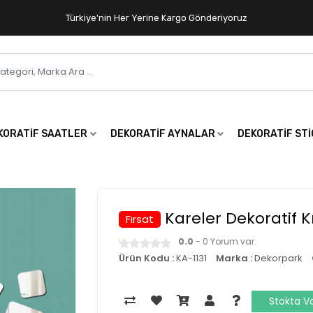
Türkiye'nin Her Yerine Kargo Gönderiyoruz
KORATIF SAATLER
DEKORATIF AYNALAR
DEKORATIF ST
Kareler Dekoratif 
Fırsat
0.0
- 0 Yorum var.
Ürün Kodu :
KA-1131
Marka :
Dekorpark
Stokta V