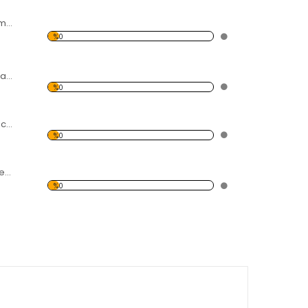
Dijital Veri Yolu Temalı Kanvas Tablo
%0
Modern Soyut Tasarım 2Temalı Kanvas Tablo
%0
Renkli Altıgen Kutucuk Temalı Kanvas Tablo
%0
3 Palmiye Ağacı Temalı Kanvas Tablo
%0