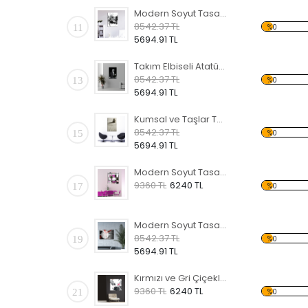
Modern Soyut Tasarım 8 Kanvas Tablo
8542.37 TL
11
%0
5694.91 TL
Takım Elbiseli Atatürk Temalı Kanvas Tablo
8542.37 TL
13
%0
5694.91 TL
Kumsal ve Taşlar Temalı Kanvas Tablo
8542.37 TL
15
%0
5694.91 TL
Modern Soyut Tasarım 6 Temalı Kanvas Tablo
9360 TL
6240 TL
17
%0
Modern Soyut Tasarım 4 Temalı Kanvas Tablo
8542.37 TL
19
%0
5694.91 TL
Kırmızı ve Gri Çiçekler Temalı Kanvas Tablo
9360 TL
6240 TL
21
%0