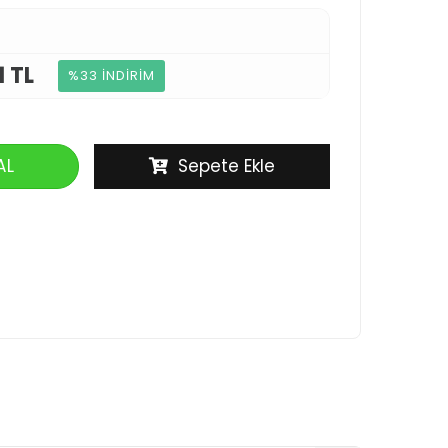
1 TL
%33 İNDİRİM
AL
Sepete Ekle