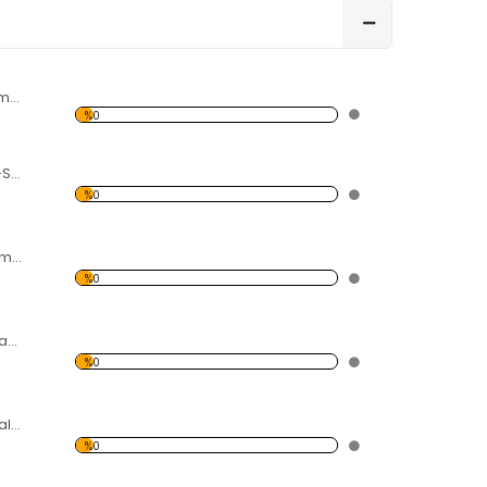
Renkli Daireler Temalı 2 Kanvas Tablo
%0
Kahverengi-Yeşil-Siyah Yapraklar Temalı Kanvas Tablo
%0
Ağaç ve Dallar Temalı Kanvas Tablo
%0
Renkli Dünya haritası Temalı Kanvas Tablo
%0
Renkli Kıtalar Temalı Kanvas Tablo
%0