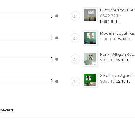
8542.37 TL
24
5694.91 TL
26
10800 TL
7200 TL
28
9360 TL
6240 TL
9360 TL
6240 TL
30
nekleri