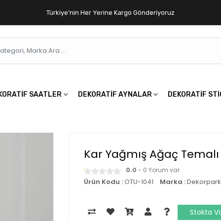
Türkiye'nin Her Yerine Kargo Gönderiyoruz
KORATIF SAATLER
DEKORATIF AYNALAR
DEKORATIF ST
Kar Yağmış Ağaç Temalı
0.0
- 0 Yorum var.
Ürün Kodu :
OTU-1041
Marka :
Dekorpark
Stokta V