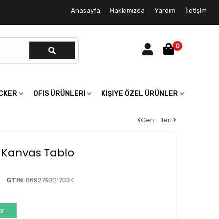
Anasayfa
Hakkımızda
Yardım
İletişim
0
ICKER
OFIS ÜRÜNLERI
KIŞIYE ÖZEL ÜRÜNLER
Geri
İleri
 Kanvas Tablo
GTIN:
8692793217034
ar