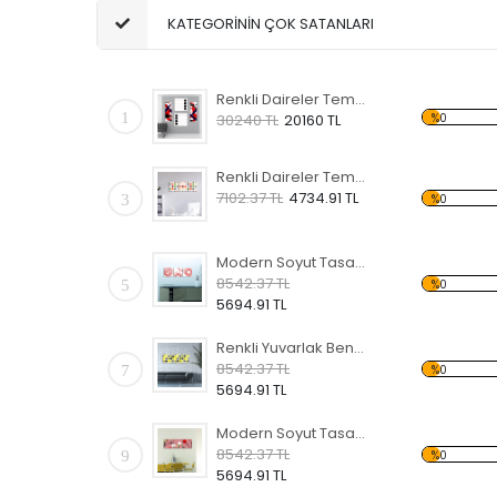
KATEGORİNİN ÇOK SATANLARI
Renkli Daireler Temalı 3 Kanvas Tablo
1
%0
30240 TL
20160 TL
Renkli Daireler Temalı Kanvas Tablo
7102.37 TL
4734.91 TL
3
%0
Modern Soyut Tasarım 9 Kanvas Tablo
8542.37 TL
5
%0
5694.91 TL
Renkli Yuvarlak Benekler Temalı Kanvas Tablo
8542.37 TL
7
%0
5694.91 TL
Modern Soyut Tasarım 43 Kanvas Tablo
8542.37 TL
9
%0
5694.91 TL