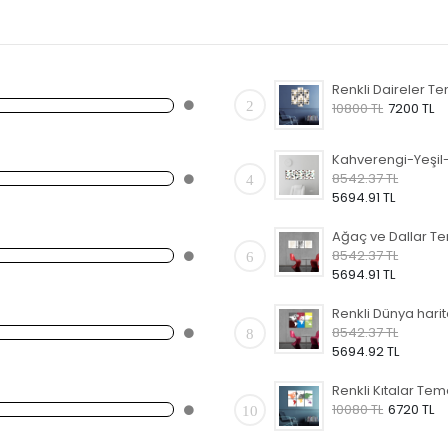
2
10800 TL
7200 TL
8542.37 TL
4
5694.91 TL
8542.37 TL
6
5694.91 TL
8542.37 TL
8
5694.92 TL
10080 TL
6720 TL
10