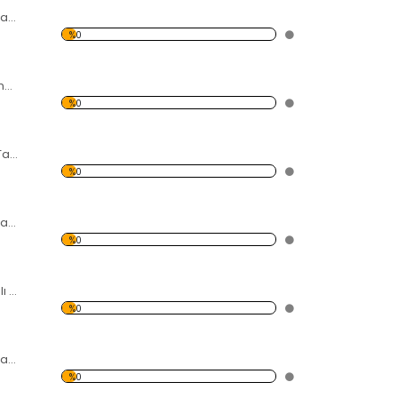
Modern Soyut Tasarım 7 Temalı Kanvas Tablo
%0
Atatürk Temalı Kanvas Tablo
%0
Üst Üste Konmuş Taşlar Temalı Kanvas Tablo
%0
Modern Soyut Tasarım 5 Temalı Kanvas Tablo
%0
Batan Gemi Temalı Kanvas Tablo
%0
Modern Soyut Tasarım 3 Temalı Kanvas Tablo
%0