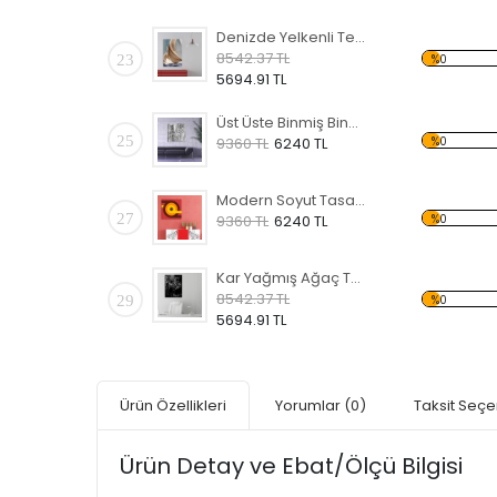
Denizde Yelkenli Temalı Kanvas Tablo
8542.37 TL
23
%0
5694.91 TL
Üst Üste Binmiş Binalar Temalı Kanvas Tablo
25
%0
9360 TL
6240 TL
Modern Soyut Tasarım 1Temalı Kanvas Tablo
27
%0
9360 TL
6240 TL
Kar Yağmış Ağaç Temalı Kanvas Tablo
8542.37 TL
29
%0
5694.91 TL
Ürün Özellikleri
Yorumlar
(0)
Taksit Seçe
Ürün Detay ve Ebat/Ölçü Bilgisi