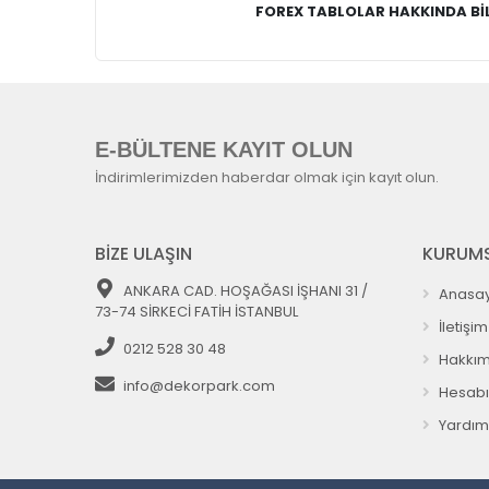
FOREX TABLOLAR HAKKINDA BİL
E-BÜLTENE KAYIT OLUN
İndirimlerimizden haberdar olmak için kayıt olun.
BİZE ULAŞIN
KURUMS
ANKARA CAD. HOŞAĞASI İŞHANI 31 /
Anasay
73-74 SİRKECİ FATİH İSTANBUL
İletişim
0212 528 30 48
Hakkım
info@dekorpark.com
Hesab
Yardım