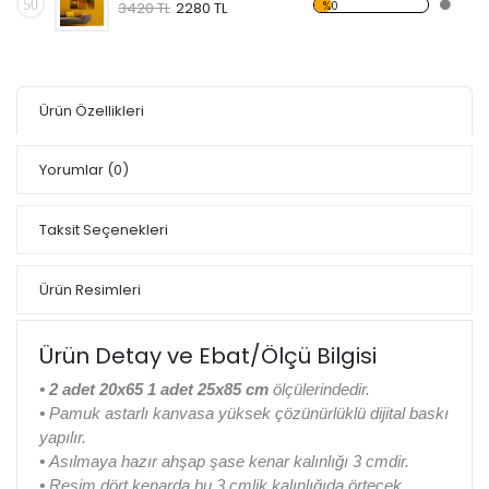
50
%0
3420 TL
2280 TL
Ürün Özellikleri
Yorumlar
(0)
Taksit Seçenekleri
Ürün Resimleri
Ürün Detay ve Ebat/Ölçü Bilgisi
• 2 adet 20x65 1 adet 25x85 cm
ölçülerindedir.
•
Pamuk astarlı kanvasa yüksek çözünürlüklü dijital baskı
yapılır.
•
Asılmaya hazır ahşap şase kenar kalınlığı 3 cmdir.
•
Resim dört kenarda bu 3 cmlik kalınlığıda örtecek