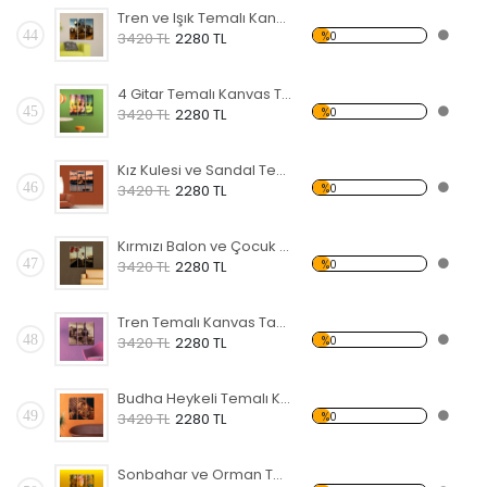
Tren ve Işık Temalı Kanvas Tablo
44
%0
3420 TL
2280 TL
4 Gitar Temalı Kanvas Tablo
45
%0
3420 TL
2280 TL
Kız Kulesi ve Sandal Temalı Kanvas Tablo
46
%0
3420 TL
2280 TL
Kırmızı Balon ve Çocuk Temalı Kanvas Tablo
47
%0
3420 TL
2280 TL
Tren Temalı Kanvas Tablo
48
%0
3420 TL
2280 TL
Budha Heykeli Temalı Kanvas Tablo
49
%0
3420 TL
2280 TL
Sonbahar ve Orman Temalı Kanvas Tablo