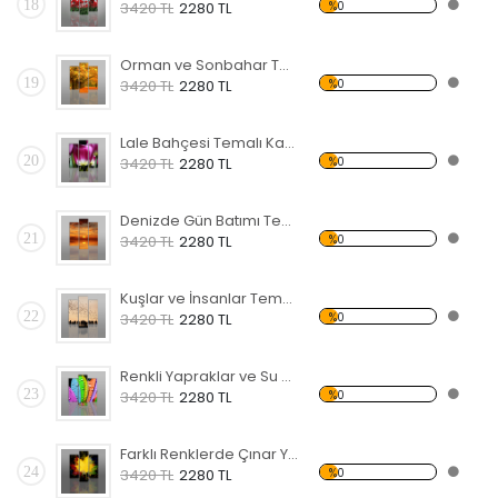
18
%0
3420 TL
2280 TL
Orman ve Sonbahar Temalı Kanvas Tablo
19
%0
3420 TL
2280 TL
Lale Bahçesi Temalı Kanvas Tablo
20
%0
3420 TL
2280 TL
Denizde Gün Batımı Temalı Kanvas Tablo
21
%0
3420 TL
2280 TL
Kuşlar ve İnsanlar Temalı Kanvas Tablo
22
%0
3420 TL
2280 TL
Renkli Yapraklar ve Su Damlaları Kanvas Tablo
23
%0
3420 TL
2280 TL
Farklı Renklerde Çınar Yaprakları Kanvas Tablo
24
%0
3420 TL
2280 TL