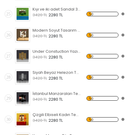
Kıyı ve iki adet Sandal 3 Temalı Kanvas Tablo
25
%0
3420 TL
2280 TL
Modern Soyut Tasarım 26 Kanvas Tablo
26
%0
3420 TL
2280 TL
Under Constuction Yazısı Temalı Kanvas Tablo
27
%0
3420 TL
2280 TL
Siyah Beyaz Helezon Temalı Kanvas Tablo
28
%0
3420 TL
2280 TL
İstanbul Manzaraları Temalı Kanvas Tablo
29
%0
3420 TL
2280 TL
Çizgili Elbiseli Kadın Temalı Kanvas Tablo
30
%0
3420 TL
2280 TL