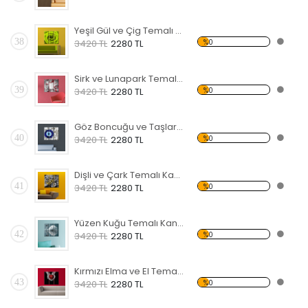
Yeşil Gül ve Çig Temalı Kanvas Tablo
38
%0
3420 TL
2280 TL
Sirk ve Lunapark Temalı Kanvas Tablo
39
%0
3420 TL
2280 TL
Göz Boncuğu ve Taşlar Temalı Kanvas Tablo
40
%0
3420 TL
2280 TL
Dişli ve Çark Temalı Kanvas Tablo
41
%0
3420 TL
2280 TL
Yüzen Kuğu Temalı Kanvas Tablo
42
%0
3420 TL
2280 TL
Kırmızı Elma ve El Temalı Kanvas Tablo
43
%0
3420 TL
2280 TL