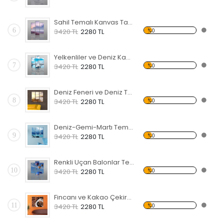
Sahil Temalı Kanvas Tablo
6
%0
3420 TL
2280 TL
Yelkenliler ve Deniz Kanvas Tablo
7
%0
3420 TL
2280 TL
Deniz Feneri ve Deniz Temalı Kanvas Tablo
8
%0
3420 TL
2280 TL
Deniz-Gemi-Martı Temalı Kanvas Tablo
9
%0
3420 TL
2280 TL
Renkli Uçan Balonlar Temalı Kanvas Tablo
10
%0
3420 TL
2280 TL
Fincanı ve Kakao Çekirdekleri Temalı Kanvas Tablo
11
%0
3420 TL
2280 TL