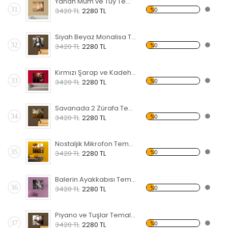
Yanan Mum ve Tüy Temalı Kanvas Tablo
31
%0
3420 TL
2280 TL
Siyah Beyaz Monalisa Temalı Kanvas Tablo
32
%0
3420 TL
2280 TL
Kırmızı Şarap ve Kadeh Temalı Kanvas Tablo
33
%0
3420 TL
2280 TL
Savanada 2 Zürafa Temalı Kanvas Tablo
34
%0
3420 TL
2280 TL
Nostaljik Mikrofon Temalı Kanvas Tablo
35
%0
3420 TL
2280 TL
Balerin Ayakkabısı Temalı Kanvas Tablo
36
%0
3420 TL
2280 TL
Piyano ve Tuşlar Temalı Kanvas Tablo
37
%0
3420 TL
2280 TL