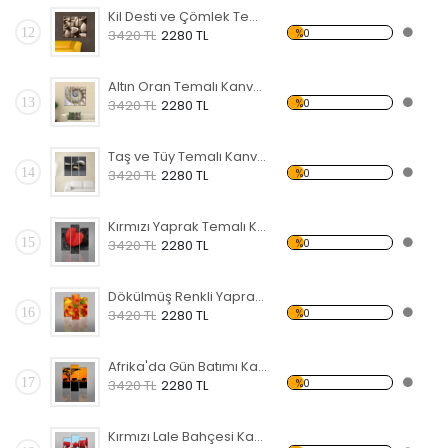
Kil Desti ve Çömlek Temalı Kanvas Tablo
12
%0
3420 TL
2280 TL
Altın Oran Temalı Kanvas Tablo
13
%0
3420 TL
2280 TL
Taş ve Tüy Temalı Kanvas Tablo
14
%0
3420 TL
2280 TL
Kırmızı Yaprak Temalı Kanvas Tablo
15
%0
3420 TL
2280 TL
Dökülmüş Renkli Yapraklar Kanvas Tablo
16
%0
3420 TL
2280 TL
Afrika'da Gün Batımı Kanvas Tablo
17
%0
3420 TL
2280 TL
Kırmızı Lale Bahçesi Kanvas Tablo