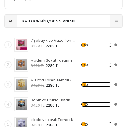
KATEGORİNİN ÇOK SATANLARI
7 Şakayık ve Vazo Temalı Kanvas Tablo
1
%0
3420 TL
2280 TL
Modern Soyut Tasarım 35 Kanvas Tablo
2
%0
3420 TL
2280 TL
Mısırda Tören Temalı Kanvas Tablo
3
%0
3420 TL
2280 TL
Deniz ve Ufukta Batan Güneş Kanvas Tablo
4
%0
3420 TL
2280 TL
İskele ve kayık Temalı Kanvas Tablo
5
%0
3420 TL
2280 TL