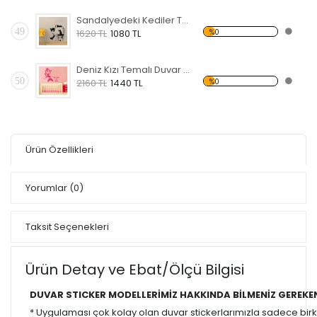
Sandalyedeki Kediler Temalı Duvar Sticker
49
%0
1620 TL
1080 TL
Deniz Kızı Temalı Duvar Sticker
50
%0
2160 TL
1440 TL
Ürün Özellikleri
Yorumlar
(0)
Taksit Seçenekleri
Ürün Detay ve Ebat/Ölçü Bilgisi
DUVAR STICKER MODELLERİMİZ HAKKINDA BİLMENİZ GEREKE
* Uygulaması çok kolay olan duvar stickerlarımızla sadece bir