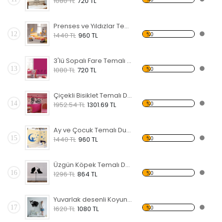
1080 TL
720 TL
Prenses ve Yıldızlar Temalı Duvar Sticker
12
%0
1440 TL
960 TL
3'lü Sopalı Fare Temalı Duvar Sticker
13
%0
1080 TL
720 TL
Çiçekli Bisiklet Temalı Duvar Sticker
14
%0
1952.54 TL
1301.69 TL
Ay ve Çocuk Temalı Duvar Sticker
15
%0
1440 TL
960 TL
Üzgün Köpek Temalı Duvar Sticker
16
%0
1296 TL
864 TL
Yuvarlak desenli Koyun Temalı Duvar Sticker
17
%0
1620 TL
1080 TL