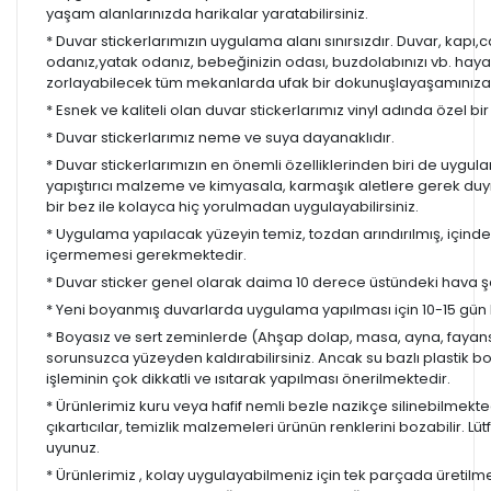
yaşam alanlarınızda harikalar yaratabilirsiniz.
* Duvar stickerlarımızın uygulama alanı sınırsızdır. Duvar, kapı
odanız,yatak odanız, bebeğinizin odası, buzdolabınızı vb. hayal
zorlayabilecek tüm mekanlarda ufak bir dokunuşlayaşamınıza re
* Esnek ve kaliteli olan duvar stickerlarımız vinyl adında özel b
* Duvar stickerlarımız neme ve suya dayanaklıdır.
* Duvar stickerlarımızın en önemli özelliklerinden biri de uygula
yapıştırıcı malzeme ve kimyasala, karmaşık aletlere gerek d
bir bez ile kolayca hiç yorulmadan uygulayabilirsiniz.
* Uygulama yapılacak yüzeyin temiz, tozdan arındırılmış, içind
içermemesi gerekmektedir.
* Duvar sticker genel olarak daima 10 derece üstündeki hava ş
* Yeni boyanmış duvarlarda uygulama yapılması için 10-15 gün b
* Boyasız ve sert zeminlerde (Ahşap dolap, masa, ayna, fayans,
sorunsuzca yüzeyden kaldırabilirsiniz. Ancak su bazlı plastik 
işleminin çok dikkatli ve ısıtarak yapılması önerilmektedir.
* Ürünlerimiz kuru veya hafif nemli bezle nazikçe silinebilmekted
çıkartıcılar, temizlik malzemeleri ürünün renklerini bozabilir. Lüt
uyunuz.
* Ürünlerimiz , kolay uygulayabilmeniz için tek parçada üretilm