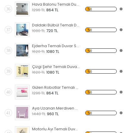
Hava Balonu Temalı Duvar Sticker
36
%0
1296 TL
864 TL
Daldaki Bülbül Temalı Duvar Sticker
37
%0
1080 TL
720 TL
Ejderha Temalı Duvar Sticker
38
%0
1620 TL
1080 TL
Çizgi Şehir Temalı Duvar Sticker
39
%0
1620 TL
1080 TL
Gülen Robotlar Temalı Duvar Sticker
40
%0
1296 TL
864 TL
Aya Uzanan Merdiven Temalı Duvar Sticker
41
%0
1440 TL
960 TL
Motorlu Ayı Temalı Duvar Sticker