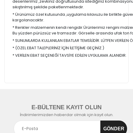
desenlerimiz ,zevkiniz doğrultusunda istediğiniz kombinasyon
sıkıştırılmış şekilde paketlenmektedir.
* Ürünümüz özel kutusunda ,uygulama kılavuzu ile birlikte güvenl
kargolanacaktır.
* Renkler malzemenin kendi rengidir.Ürünlerimiz rengini malzem
Bu yüzden pürüzsüz ve tramsızdır. Görselle arasında ufak ton farkl
* SUNUMLARDA KULLANILAN EBATLAR TEMSİLİDİR. LÜTFEN VERİLEN ÖL
* (ÖZEL EBAT TALEPLERİNİZ İÇİN İLETİŞİME GEÇİNİZ.)
* VERİLEN EBAT SEÇENEĞİ TAVSİYE EDİLEN UYGULAMA ALANIDIR.
E-BÜLTENE KAYIT OLUN
İndirimlerimizden haberdar olmak için kayıt olun.