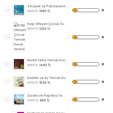
4 Köpek ve Pati Desenli Temalı Duvar Sticker
18
%0
1620 TL
1080 TL
Kalp Üfleyen Çocuk Temalı Duvar Sticker
1800 TL
1200 TL
19
%0
Renkli Tetris Temalı Duvar Sticker
20
%0
2160 TL
1440 TL
Kediler ve Ay Temalı Duvar Sticker
21
%0
2310 TL
1540 TL
Zürafa ve Papatya Temalı Duvar Sticker
22
%0
1440 TL
960 TL