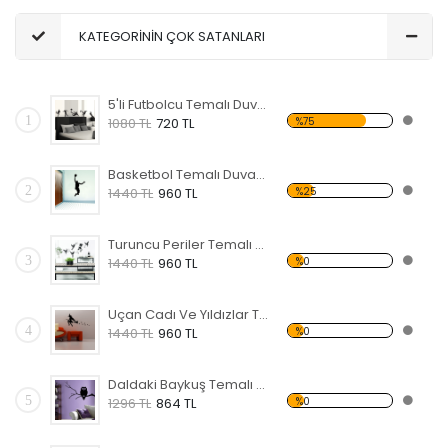
KATEGORİNİN ÇOK SATANLARI
5'li Futbolcu Temalı Duvar Sticker
1
%75
1080 TL
720 TL
Basketbol Temalı Duvar Sticker
2
%25
1440 TL
960 TL
Turuncu Periler Temalı Duvar Sticker
3
%0
1440 TL
960 TL
Uçan Cadı Ve Yıldızlar Temalı Duvar Sticker
4
%0
1440 TL
960 TL
Daldaki Baykuş Temalı Duvar Sticker
5
%0
1296 TL
864 TL