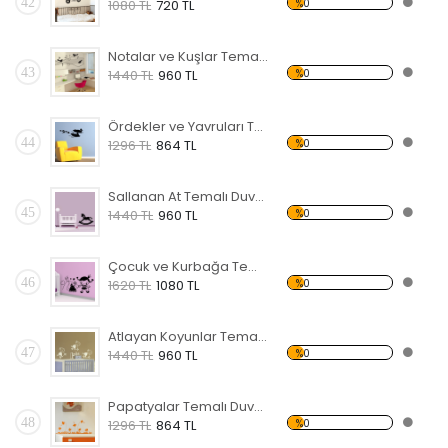
42
%0
1080 TL
720 TL
Notalar ve Kuşlar Temalı Duvar Sticker
43
%0
1440 TL
960 TL
Ördekler ve Yavruları Temalı Duvar Sticker
44
%0
1296 TL
864 TL
Sallanan At Temalı Duvar Sticker
45
%0
1440 TL
960 TL
Çocuk ve Kurbağa Temalı Duvar Sticker
46
%0
1620 TL
1080 TL
Atlayan Koyunlar Temalı Duvar Sticker
47
%0
1440 TL
960 TL
Papatyalar Temalı Duvar Sticker
48
%0
1296 TL
864 TL