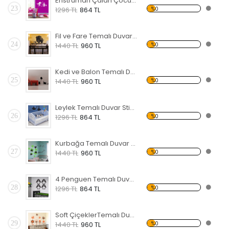
Enstrüman Çalan Çocuk Temalı Duvar Sticker
23
%0
1296 TL
864 TL
Fil ve Fare Temalı Duvar Sticker
24
%0
1440 TL
960 TL
Kedi ve Balon Temalı Duvar Sticker
25
%0
1440 TL
960 TL
Leylek Temalı Duvar Sticker
26
%0
1296 TL
864 TL
Kurbağa Temalı Duvar Sticker
27
%0
1440 TL
960 TL
4 Penguen Temalı Duvar Sticker
28
%0
1296 TL
864 TL
Soft ÇiçeklerTemalı Duvar Sticker
29
%0
1440 TL
960 TL