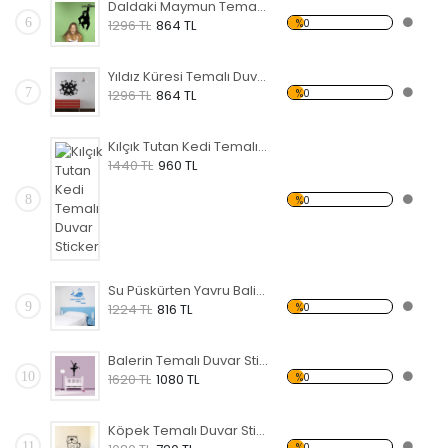
Daldaki Maymun Temalı Duvar Sticker
6
%0
1296 TL
864 TL
Yıldız Küresi Temalı Duvar Sticker
7
%0
1296 TL
864 TL
Kılçık Tutan Kedi Temalı Duvar Sticker
1440 TL
960 TL
8
%0
Su Püskürten Yavru Balina Temalı Duvar Sticker
9
%0
1224 TL
816 TL
Balerin Temalı Duvar Sticker
10
%0
1620 TL
1080 TL
Köpek Temalı Duvar Sticker
11
%0