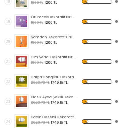
18
%0
1800 TL
1200 TL
ÖrümcekDekoratif Kırılmaz Ayna
19
%0
1800 TL
1200 TL
Şamdan Dekoratif Kırılmaz Ayna
20
%0
1800 TL
1200 TL
Film Şeridi Dekoratif Kırılmaz Ayna
21
%0
1800 TL
1200 TL
Dalga Döngüsü Dekoratif Kırılmaz Ayna
22
%0
2623.73 TL
1749.15 TL
Klasik Ayna Şekilli Dekoratif Kırılmaz Ayna
23
%0
2623.73 TL
1749.15 TL
Kadın Desenli Dekoratif Kırılmaz Ayna
24
%0
2623.73 TL
1749.15 TL