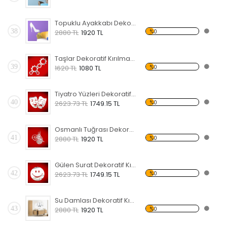
Topuklu Ayakkabı Dekoratif Kırılmaz Ayna
38
%0
2880 TL
1920 TL
Taşlar Dekoratif Kırılmaz Ayna
39
%0
1620 TL
1080 TL
Tiyatro Yüzleri Dekoratif Kırılmaz Ayna
40
%0
2623.73 TL
1749.15 TL
Osmanlı Tuğrası Dekoratif Kırılmaz Ayna
41
%0
2880 TL
1920 TL
Gülen Surat Dekoratif Kırılmaz Ayna
42
%0
2623.73 TL
1749.15 TL
Su Damlası Dekoratif Kırılmaz Ayna
43
%0
2880 TL
1920 TL