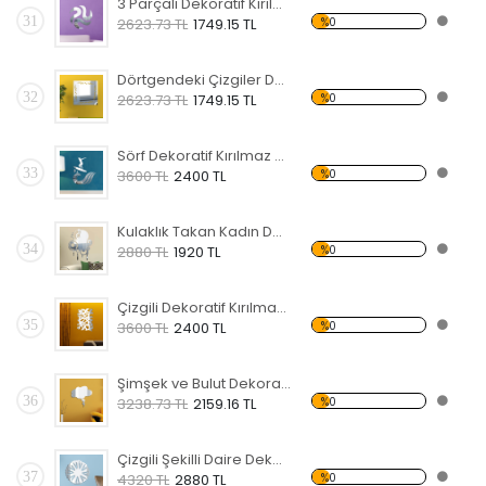
3 Parçalı Dekoratif Kırılmaz Ayna
31
%0
2623.73 TL
1749.15 TL
Dörtgendeki Çizgiler Dekoratif Kırılmaz Ayna
32
%0
2623.73 TL
1749.15 TL
Sörf Dekoratif Kırılmaz Ayna
33
%0
3600 TL
2400 TL
Kulaklık Takan Kadın Dekoratif Kırılmaz Ayna
34
%0
2880 TL
1920 TL
Çizgili Dekoratif Kırılmaz Ayna
35
%0
3600 TL
2400 TL
Şimşek ve Bulut Dekoratif Kırılmaz Ayna
36
%0
3238.73 TL
2159.16 TL
Çizgili Şekilli Daire Dekoratif Kırılmaz Ayna
37
%0
4320 TL
2880 TL