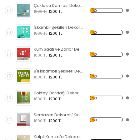
Çoklu su Damlası Dekoratif Kırılmaz Ayna
12
%0
1800 TL
1200 TL
İskambil Şekilleri Dekoratif Kırılmaz Ayna
13
%0
1800 TL
1200 TL
Kum Saati ve Zarlar Dekoratif Kırılmaz Ayna
14
%0
1800 TL
1200 TL
8'li İskambil Şekilleri Dekoratif Kırılmaz Ayna
15
%0
1800 TL
1200 TL
Kokteyl Bardağı Dekoratif Kırılmaz Ayna
16
%0
1800 TL
1200 TL
Semazen Dekoratif Kırılmaz Ayna
17
%0
1800 TL
1200 TL
Kalpli Kurukafa Dekoratif Kırılmaz Ayna