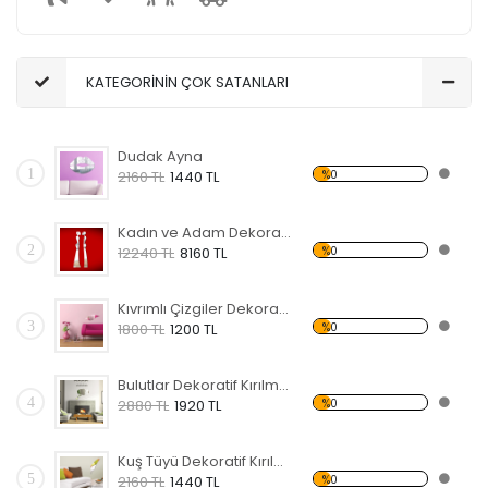
KATEGORİNİN ÇOK SATANLARI
Dudak Ayna
1
%0
2160 TL
1440 TL
Kadın ve Adam Dekoratif Kırılmaz Ayna
2
%0
12240 TL
8160 TL
Kıvrımlı Çizgiler Dekoratif Kırılmaz Ayna
3
%0
1800 TL
1200 TL
Bulutlar Dekoratif Kırılmaz Ayna
4
%0
2880 TL
1920 TL
Kuş Tüyü Dekoratif Kırılmaz Ayna
5
%0
2160 TL
1440 TL