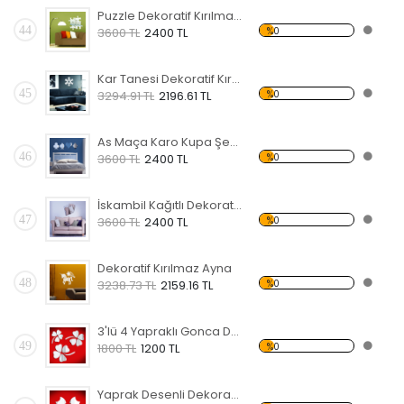
Puzzle Dekoratif Kırılmaz Ayna
44
%0
3600 TL
2400 TL
Kar Tanesi Dekoratif Kırılmaz Ayna
45
%0
3294.91 TL
2196.61 TL
As Maça Karo Kupa Şekilli Dekoratif Kırılmaz Ayna
46
%0
3600 TL
2400 TL
İskambil Kağıtlı Dekoratif Kırılmaz Ayna
47
%0
3600 TL
2400 TL
Dekoratif Kırılmaz Ayna
48
%0
3238.73 TL
2159.16 TL
3'lü 4 Yapraklı Gonca Dekoratif Kırılmaz Ayna
49
%0
1800 TL
1200 TL
Yaprak Desenli Dekoratif Kırılmaz Ayna