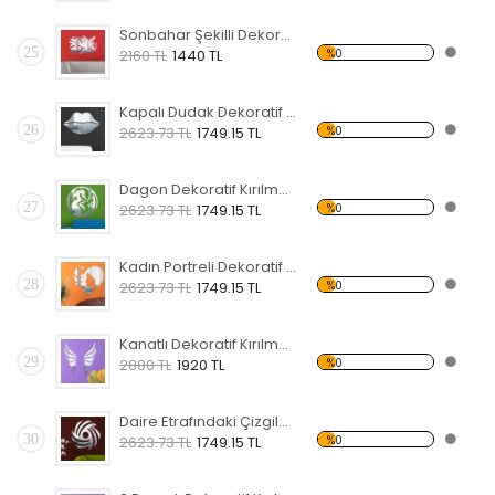
Sonbahar Şekilli Dekoratif Kırılmaz Ayna
25
%0
2160 TL
1440 TL
Kapalı Dudak Dekoratif Kırılmaz Ayna
26
%0
2623.73 TL
1749.15 TL
Dagon Dekoratif Kırılmaz Ayna
27
%0
2623.73 TL
1749.15 TL
Kadın Portreli Dekoratif Kırılmaz Ayna
28
%0
2623.73 TL
1749.15 TL
Kanatlı Dekoratif Kırılmaz Ayna
29
%0
2880 TL
1920 TL
Daire Etrafındaki Çizgiler Dekoratif Kırılmaz Ayna
30
%0
2623.73 TL
1749.15 TL