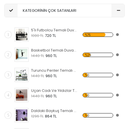
KATEGORİNİN ÇOK SATANLARI
5'li Futbolcu Temalı Duvar Sticker
1
%75
1080 TL
720 TL
Basketbol Temalı Duvar Sticker
2
%25
1440 TL
960 TL
Turuncu Periler Temalı Duvar Sticker
3
%0
1440 TL
960 TL
Uçan Cadı Ve Yıldızlar Temalı Duvar Sticker
4
%0
1440 TL
960 TL
Daldaki Baykuş Temalı Duvar Sticker
5
%0
1296 TL
864 TL