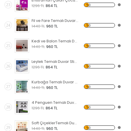
Enstrüman Çalan Çocuk Temalı Duvar Sticker
23
%0
1296 TL
864 TL
Fil ve Fare Temalı Duvar Sticker
24
%0
1440 TL
960 TL
Kedi ve Balon Temalı Duvar Sticker
25
%0
1440 TL
960 TL
Leylek Temalı Duvar Sticker
26
%0
1296 TL
864 TL
Kurbağa Temalı Duvar Sticker
27
%0
1440 TL
960 TL
4 Penguen Temalı Duvar Sticker
28
%0
1296 TL
864 TL
Soft ÇiçeklerTemalı Duvar Sticker
29
%0
1440 TL
960 TL