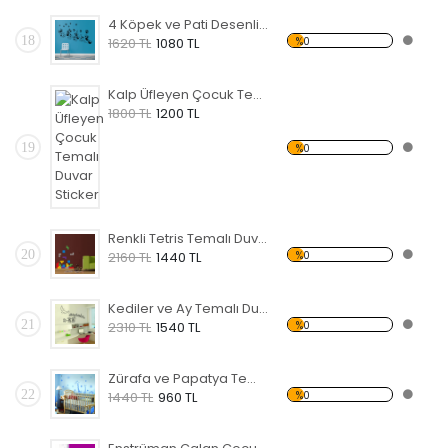
4 Köpek ve Pati Desenli Temalı Duvar Sticker
18
%0
1620 TL
1080 TL
Kalp Üfleyen Çocuk Temalı Duvar Sticker
1800 TL
1200 TL
19
%0
Renkli Tetris Temalı Duvar Sticker
20
%0
2160 TL
1440 TL
Kediler ve Ay Temalı Duvar Sticker
21
%0
2310 TL
1540 TL
Zürafa ve Papatya Temalı Duvar Sticker
22
%0
1440 TL
960 TL