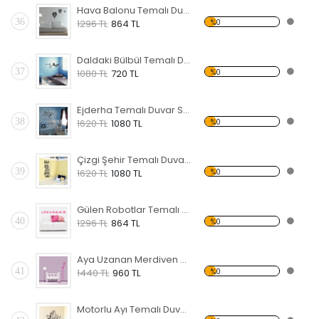
Hava Balonu Temalı Duvar Sticker
36
%0
1296 TL
864 TL
Daldaki Bülbül Temalı Duvar Sticker
37
%0
1080 TL
720 TL
Ejderha Temalı Duvar Sticker
38
%0
1620 TL
1080 TL
Çizgi Şehir Temalı Duvar Sticker
39
%0
1620 TL
1080 TL
Gülen Robotlar Temalı Duvar Sticker
40
%0
1296 TL
864 TL
Aya Uzanan Merdiven Temalı Duvar Sticker
41
%0
1440 TL
960 TL
Motorlu Ayı Temalı Duvar Sticker