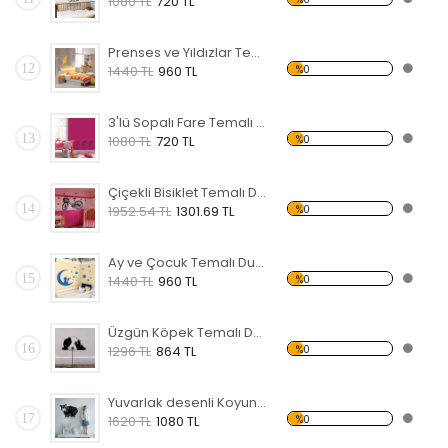
1080 TL
720 TL
Prenses ve Yıldızlar Temalı Duvar Sticker
12
%0
1440 TL
960 TL
3'lü Sopalı Fare Temalı Duvar Sticker
13
%0
1080 TL
720 TL
Çiçekli Bisiklet Temalı Duvar Sticker
14
%0
1952.54 TL
1301.69 TL
Ay ve Çocuk Temalı Duvar Sticker
15
%0
1440 TL
960 TL
Üzgün Köpek Temalı Duvar Sticker
16
%0
1296 TL
864 TL
Yuvarlak desenli Koyun Temalı Duvar Sticker
17
%0
1620 TL
1080 TL