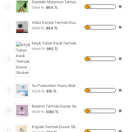
Daldaki Maymun Temalı Duvar Sticker
6
%0
1296 TL
864 TL
Yıldız Küresi Temalı Duvar Sticker
7
%0
1296 TL
864 TL
Kılçık Tutan Kedi Temalı Duvar Sticker
1440 TL
960 TL
8
%0
Su Püskürten Yavru Balina Temalı Duvar Sticker
9
%0
1224 TL
816 TL
Balerin Temalı Duvar Sticker
10
%0
1620 TL
1080 TL
Köpek Temalı Duvar Sticker
11
%0