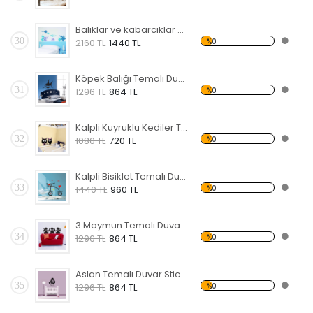
Balıklar ve kabarcıklar Temalı Duvar Sticker
30
%0
2160 TL
1440 TL
Köpek Balığı Temalı Duvar Sticker
31
%0
1296 TL
864 TL
Kalpli Kuyruklu Kediler Temalı Duvar Sticker
32
%0
1080 TL
720 TL
Kalpli Bisiklet Temalı Duvar Sticker
33
%0
1440 TL
960 TL
3 Maymun Temalı Duvar Sticker
34
%0
1296 TL
864 TL
Aslan Temalı Duvar Sticker
35
%0
1296 TL
864 TL