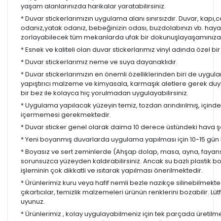
yaşam alanlarınızda harikalar yaratabilirsiniz.
* Duvar stickerlarımızın uygulama alanı sınırsızdır. Duvar, kapı
odanız,yatak odanız, bebeğinizin odası, buzdolabınızı vb. hayal
zorlayabilecek tüm mekanlarda ufak bir dokunuşlayaşamınıza re
* Esnek ve kaliteli olan duvar stickerlarımız vinyl adında özel b
* Duvar stickerlarımız neme ve suya dayanaklıdır.
* Duvar stickerlarımızın en önemli özelliklerinden biri de uygula
yapıştırıcı malzeme ve kimyasala, karmaşık aletlere gerek d
bir bez ile kolayca hiç yorulmadan uygulayabilirsiniz.
* Uygulama yapılacak yüzeyin temiz, tozdan arındırılmış, içind
içermemesi gerekmektedir.
* Duvar sticker genel olarak daima 10 derece üstündeki hava ş
* Yeni boyanmış duvarlarda uygulama yapılması için 10-15 gün b
* Boyasız ve sert zeminlerde (Ahşap dolap, masa, ayna, fayans,
sorunsuzca yüzeyden kaldırabilirsiniz. Ancak su bazlı plastik 
işleminin çok dikkatli ve ısıtarak yapılması önerilmektedir.
* Ürünlerimiz kuru veya hafif nemli bezle nazikçe silinebilmekted
çıkartıcılar, temizlik malzemeleri ürünün renklerini bozabilir. Lüt
uyunuz.
* Ürünlerimiz , kolay uygulayabilmeniz için tek parçada üretilm