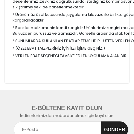
desenlerimiz ,zevkiniz doğrultusunda istediğiniz kombinasyon
sıkıştırılmış şekilde paketlenmektedir.
* Ürünümüz özel kutusunda ,uygulama kılavuzu ile birlikte güvenl
kargolanacaktır.
* Renkler malzemenin kendi rengidir.Ürünlerimiz rengini malzem
Bu yüzden pürüzsüz ve tramsızdır. Görselle arasında ufak ton farkl
* SUNUMLARDA KULLANILAN EBATLAR TEMSİLİDİR. LÜTFEN VERİLEN ÖL
* (ÖZEL EBAT TALEPLERİNİZ İÇİN İLETİŞİME GEÇİNİZ.)
* VERİLEN EBAT SEÇENEĞİ TAVSİYE EDİLEN UYGULAMA ALANIDIR.
E-BÜLTENE KAYIT OLUN
İndirimlerimizden haberdar olmak için kayıt olun.