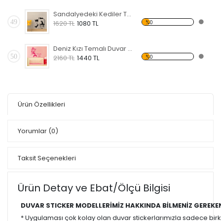
Sandalyedeki Kediler Temalı Duvar Sticker
49
%0
1620 TL
1080 TL
Deniz Kızı Temalı Duvar Sticker
50
%0
2160 TL
1440 TL
Ürün Özellikleri
Yorumlar
(0)
Taksit Seçenekleri
Ürün Detay ve Ebat/Ölçü Bilgisi
DUVAR STICKER MODELLERİMİZ HAKKINDA BİLMENİZ GEREKE
* Uygulaması çok kolay olan duvar stickerlarımızla sadece bir