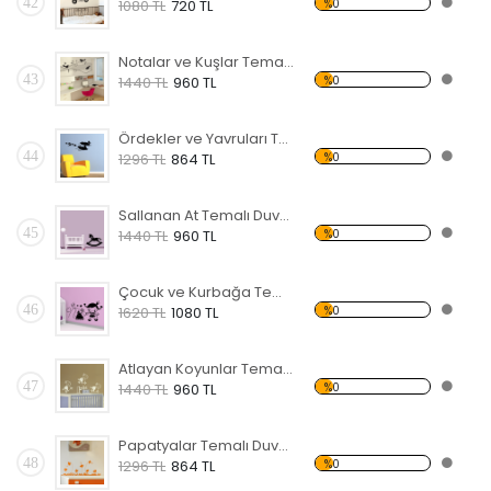
42
%0
1080 TL
720 TL
Notalar ve Kuşlar Temalı Duvar Sticker
43
%0
1440 TL
960 TL
Ördekler ve Yavruları Temalı Duvar Sticker
44
%0
1296 TL
864 TL
Sallanan At Temalı Duvar Sticker
45
%0
1440 TL
960 TL
Çocuk ve Kurbağa Temalı Duvar Sticker
46
%0
1620 TL
1080 TL
Atlayan Koyunlar Temalı Duvar Sticker
47
%0
1440 TL
960 TL
Papatyalar Temalı Duvar Sticker
48
%0
1296 TL
864 TL