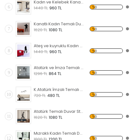
Kadın ve Kelebek Kanadı Temalı Duvar Sticker
6
%0
1440 TL
960 TL
Kanatlı Kadın Temalı Duvar Sticker
7
%0
1620 TL
1080 TL
Ateş ve kuyruklu Kadın Temalı Duvar Sticker
8
%0
1440 TL
960 TL
Atatürk ve İmza Temalı Duvar Sticker
9
%0
1296 TL
864 TL
K.Atatürk İmzalı Temalı Duvar Sticker
10
%0
720 TL
480 TL
Atatürk Temalı Duvar Sticker
11
%0
1620 TL
1080 TL
Mızraklı Kadın Temalı Duvar Sticker
12
%0
1800 TL
1200 TL