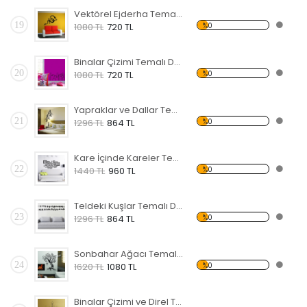
Vektörel Ejderha Temalı Duvar Sticker
19
%0
1080 TL
720 TL
Binalar Çizimi Temalı Duvar Sticker
20
%0
1080 TL
720 TL
Yapraklar ve Dallar Temalı Duvar Sticker
21
%0
1296 TL
864 TL
Kare İçinde Kareler Temalı Duvar Sticker
22
%0
1440 TL
960 TL
Teldeki Kuşlar Temalı Duvar Sticker
23
%0
1296 TL
864 TL
Sonbahar Ağacı Temalı Duvar Sticker
24
%0
1620 TL
1080 TL
Binalar Çizimi ve Direl Temalı Duvar Sticker