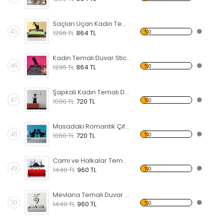
Saçları Uçan Kadın Temalı Duvar Sticker
45
%0
1296 TL
864 TL
Kadın Temalı Duvar Sticker
46
%0
1296 TL
864 TL
Şapkalı Kadın Temalı Duvar Sticker
47
%0
1080 TL
720 TL
Masadaki Romantik Çift Temalı Duvar Sticker
48
%0
1080 TL
720 TL
Cami ve Halkalar Temalı Duvar Sticker
49
%0
1440 TL
960 TL
Mevlana Temalı Duvar Sticker
50
%0
1440 TL
960 TL