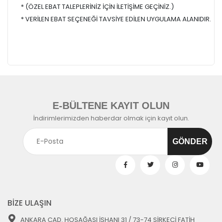
* (ÖZEL EBAT TALEPLERİNİZ İÇİN İLETİŞİME GEÇİNİZ.)
* VERİLEN EBAT SEÇENEĞİ TAVSİYE EDİLEN UYGULAMA ALANIDIR.
E-BÜLTENE KAYIT OLUN
İndirimlerimizden haberdar olmak için kayıt olun.
BİZE ULAŞIN
ANKARA CAD. HOŞAĞASI İŞHANI 31 / 73-74 SİRKECİ FATİH