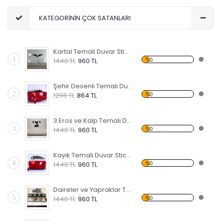
KATEGORİNİN ÇOK SATANLARI
Kartal Temalı Duvar Sticker
1
%0
1440 TL
960 TL
Şehir Desenli Temalı Duvar Sticker
2
%0
1296 TL
864 TL
3 Eros ve Kalp Temalı Duvar Sticker
3
%0
1440 TL
960 TL
Kayık Temalı Duvar Sticker
4
%0
1440 TL
960 TL
Daireler ve Yapraklar Temalı Duvar Sticker
5
%0
1440 TL
960 TL