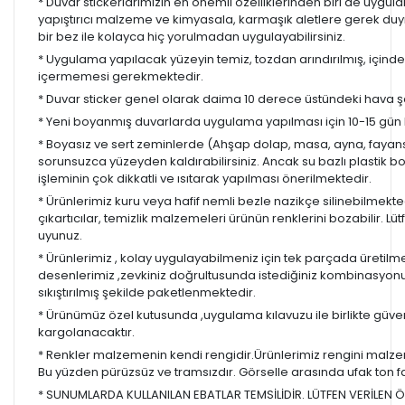
* Duvar stickerlarımızın en önemli özelliklerinden biri de uygula
yapıştırıcı malzeme ve kimyasala, karmaşık aletlere gerek d
bir bez ile kolayca hiç yorulmadan uygulayabilirsiniz.
* Uygulama yapılacak yüzeyin temiz, tozdan arındırılmış, içind
içermemesi gerekmektedir.
* Duvar sticker genel olarak daima 10 derece üstündeki hava ş
* Yeni boyanmış duvarlarda uygulama yapılması için 10-15 gün b
* Boyasız ve sert zeminlerde (Ahşap dolap, masa, ayna, fayans,
sorunsuzca yüzeyden kaldırabilirsiniz. Ancak su bazlı plastik 
işleminin çok dikkatli ve ısıtarak yapılması önerilmektedir.
* Ürünlerimiz kuru veya hafif nemli bezle nazikçe silinebilmekted
çıkartıcılar, temizlik malzemeleri ürünün renklerini bozabilir. Lüt
uyunuz.
* Ürünlerimiz , kolay uygulayabilmeniz için tek parçada üretilm
desenlerimiz ,zevkiniz doğrultusunda istediğiniz kombinasyon
sıkıştırılmış şekilde paketlenmektedir.
* Ürünümüz özel kutusunda ,uygulama kılavuzu ile birlikte güvenl
kargolanacaktır.
* Renkler malzemenin kendi rengidir.Ürünlerimiz rengini malzem
Bu yüzden pürüzsüz ve tramsızdır. Görselle arasında ufak ton farkl
* SUNUMLARDA KULLANILAN EBATLAR TEMSİLİDİR. LÜTFEN VERİLEN ÖL