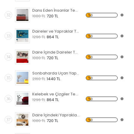
Dans Eden İnsanlar Temalı Duvar Sticker
32
%0
1080 TL
720 TL
Daireler ve Yapraklar Temalı Duvar Sticker
33
%0
1296 TL
864 TL
Daire İçinde Daireler Temalı Duvar Sticker
34
%0
1080 TL
720 TL
Sonbaharda Uçan Yapraklar ve Ağaç Temalı Duvar Sticker
35
%0
2160 TL
1440 TL
Kelebek ve Çizgiler Temalı Duvar Sticker
36
%0
1296 TL
864 TL
Daire İçindeki Yapraklar Temalı Duvar Sticker
37
%0
1080 TL
720 TL