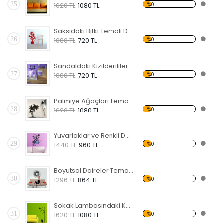
25
%0
1620 TL
1080 TL
Saksıdaki Bitki Temalı Duvar Sticker
26
%0
1080 TL
720 TL
Sandaldaki Kızılderililer Temalı Duvar Sticker
27
%0
1080 TL
720 TL
Palmiye Ağaçları Temalı Duvar Sticker
28
%0
1620 TL
1080 TL
Yuvarlaklar ve Renkli Desenler Temalı Duvar Sticker
29
%0
1440 TL
960 TL
Boyutsal Daireler Temalı Duvar Sticker
30
%0
1296 TL
864 TL
Sokak Lambasındaki Kuş ve Kedi Temalı Duvar Sticker
31
%0
1620 TL
1080 TL