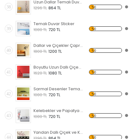
Uzun Dallar Temalı Duvar Sticker
38
%0
1296 TL
864 TL
Temalı Duvar Sticker
39
%0
1080 TL
720 TL
Dallar ve Çiçekler Çapraz Temalı Duvar Sticker
40
%0
1800 TL
1200 TL
Boyutlu Uzun Dallı Çiçekler Temalı Duvar Sticker
41
%0
1620 TL
1080 TL
Sarmal Desenler Temalı Duvar Sticker
42
%0
1080 TL
720 TL
Kelebekler ve Papatya Temalı Duvar Sticker
43
%0
1080 TL
720 TL
Yandan Dallı Çiçek ve Kelebek Temalı Duvar Sticker
44
%0
1296 TL
864 TL