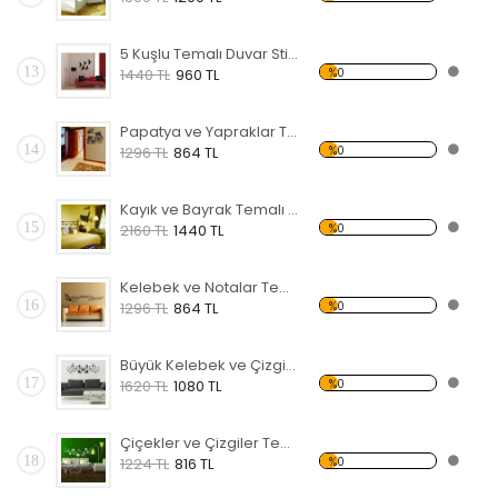
5 Kuşlu Temalı Duvar Sticker
13
%0
1440 TL
960 TL
Papatya ve Yapraklar Temalı Duvar Sticker
14
%0
1296 TL
864 TL
Kayık ve Bayrak Temalı Duvar Sticker
15
%0
2160 TL
1440 TL
Kelebek ve Notalar Temalı Duvar Sticker
16
%0
1296 TL
864 TL
Büyük Kelebek ve Çizgiler Temalı Duvar Sticker
17
%0
1620 TL
1080 TL
Çiçekler ve Çizgiler Temalı Duvar Sticker
18
%0
1224 TL
816 TL