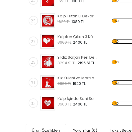
23
%0
1620 TL
1080 TL
Kalp Tutan El Dekoratif Kırılmaz Ayna
25
%0
1620 TL
1080 TL
Kalpten Çıkan 3 Küçük Kalp Dekoratif Kırılmaz Ayna
27
%0
3600 TL
2400 TL
Yıldız Saçan Peri Dekoratif Kırılmaz Ayna
29
%0
3294.91 TL
2196.61 TL
Kız Kulesi ve Martılar Dekoratif Kırılmaz Ayna
31
%0
2880 TL
1920 TL
Kalp İçinde Seni Seviyorum Dekoratif Kırılmaz Ayna
33
%0
3600 TL
2400 TL
Ürün Özellikleri
Yorumlar
(0)
Taksit Seçe