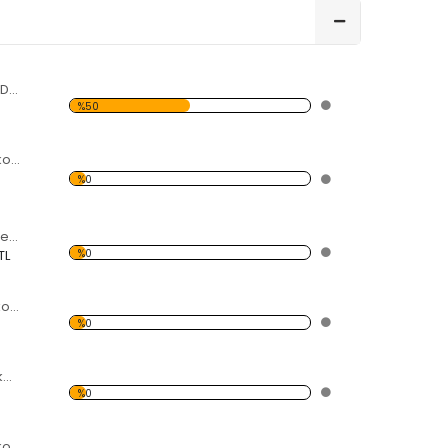
Eroslar ve Kalpler Dekoratif Kırılmaz Ayna
%50
25 Parça Kalp Dekoratif Kırılmaz Ayna
%0
Kalp İçinde Kalp Dekoratif Kırılmaz Ayna
%0
TL
27 Parça Kalp Dekoratif Kırılmaz Ayna
%0
Kuşlu ve Kalpli Dekoratif Kırılmaz Ayna
%0
20 Parça Kalp Dekoratif Kırılmaz Ayna