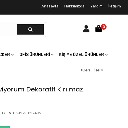
Anasayfa
Hakkımızda
Yardım
İletişim
0
ICKER
OFIS ÜRÜNLERI
KIŞIYE ÖZEL ÜRÜNLER
Geri
İleri
viyorum Dekoratif Kırılmaz
GTIN:
8692793217432