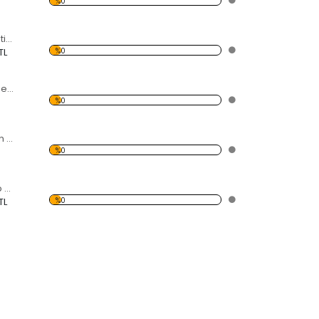
%0
6'lı Kalpler Dekoratif Kırılmaz Ayna
%0
TL
Ayıcık ve Kalpler Dekoratif Kırılmaz Ayna
%0
Şehire Yıldız Saçan Peri Dekoratif Kırılmaz Ayna
%0
Yarısı Dağılan Kalp Dekoratif Kırılmaz Ayna
%0
TL