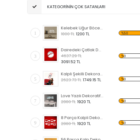
KATEGORİNİN ÇOK SATANLARI
Kelebek Uğur Böceği Çiçek ve Kalpli Dekoratif Kırılmaz Ayna
1
%50
1800 TL
1200 TL
Dairedeki Çatlak Dekoratif Kırılmaz Ayna
4637.29 TL
3
%0
3091.52 TL
Kalpli Şekilli Dekoratif Kırılmaz Ayna
5
%0
2623.73 TL
1749.15 TL
Love Yazılı Dekoratif Kırılmaz Ayna
7
%0
2880 TL
1920 TL
8 Parça Kalpli Dekoratif Kırılmaz Ayna
9
%0
2880 TL
1920 TL
56 Parça Kalp Dekoratif Kırılmaz Ayna