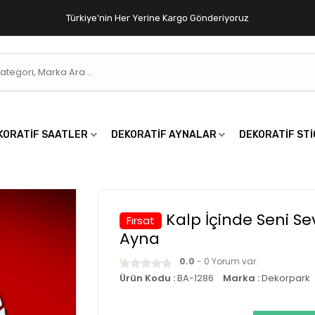
Türkiye'nin Her Yerine Kargo Gönderiyoruz
KORATIF SAATLER
DEKORATIF AYNALAR
DEKORATIF ST
Kalp İçinde Seni Se
Fırsat
Ayna
0.0
- 0 Yorum var.
Ürün Kodu :
BA-1286
Marka :
Dekorpark