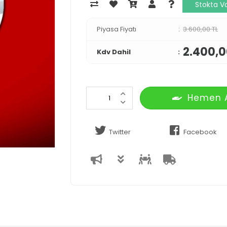
Stokta V
Piyasa Fiyatı
3.600,00 TL
2.400,0
Kdv Dahil
Hemen 
Twitter
Facebook