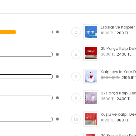
2
1800 TL
1200 TL
3600 TL
2400 TL
4
6
3294.91 TL
2196.61 
8
3600 TL
2400 TL
10
1620 TL
1080 TL