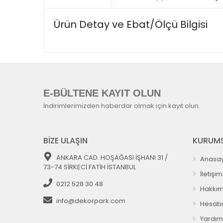
Ürün Detay ve Ebat/Ölçü Bilgisi
E-BÜLTENE KAYIT OLUN
İndirimlerimizden haberdar olmak için kayıt olun.
BİZE ULAŞIN
KURUMS
ANKARA CAD. HOŞAĞASI İŞHANI 31 /
Anasay
73-74 SİRKECİ FATİH İSTANBUL
İletişim
0212 528 30 48
Hakkım
info@dekorpark.com
Hesab
Yardım