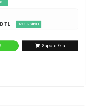
ar
0 TL
%33 İNDİRİM
AL
Sepete Ekle