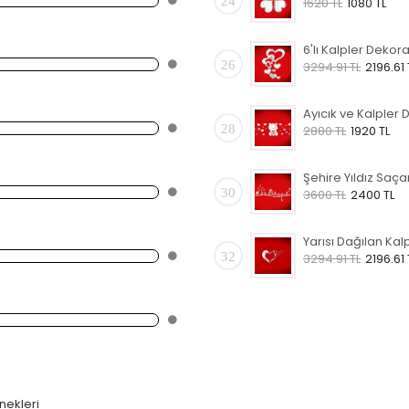
24
1620 TL
1080 TL
26
3294.91 TL
2196.61 
28
2880 TL
1920 TL
30
3600 TL
2400 TL
32
3294.91 TL
2196.61 
nekleri