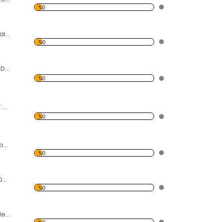
%0
Romantik Çift ve Kalpler Dekoratif Kırılmaz Ayna
%0
Kalpteki Sevgililer Dekoratif Kırılmaz Ayna
%0
5'li Kalpli Dekoratif Kırılmaz Ayna
%0
Çiçek Kalpler Dekoratif Kırılmaz Ayna
%0
Kalp Üfleyen Peri Dekoratif Kırılmaz Ayna
%0
Gonca Şekilli Kalpler Dekoratif Kırılmaz Ayna