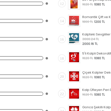
12
1620 TL
1080 TL
14
1800 TL
1200 TL
3000.24 TL
16
2000.16 TL
1620 TL
1080 TL
18
20
1620 TL
1080 TL
22
1620 TL
1080 TL