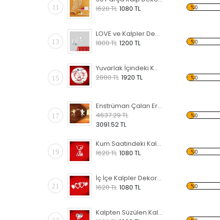
11
%0
1620 TL
1080 TL
LOVE ve Kalpler Dekoratif Kırılmaz Ayna
13
%0
1800 TL
1200 TL
Yuvarlak İçindeki Kalp Şekli Dekoratif Kırılmaz Ayna
2880 TL
1920 TL
15
%0
Enstrüman Çalan Eroslar Dekoratif Kırılmaz Ayna
4637.29 TL
17
%0
3091.52 TL
Kum Saatindeki Kalpler Dekoratif Kırılmaz Ayna
19
%0
1620 TL
1080 TL
İç İçe Kalpler Dekoratif Kırılmaz Ayna
21
%0
1620 TL
1080 TL
Kalpten Süzülen Kalpler Dekoratif Kırılmaz Ayna