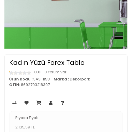
Kadın Yüzü Forex Tablo
0.0
- 0 Yorum var.
Ürün Kodu :
5AS-1158
Marka :
Dekorpark
GTIN:
8692793218307
Piyasa Fiyatı
2.135,59 TL