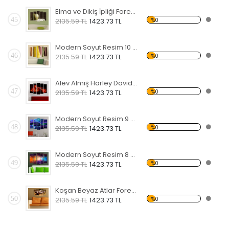
Elma ve Dikiş İpliği Forex Tablo
45
%0
2135.59 TL
1423.73 TL
Modern Soyut Resim 10 Forex Tablo
46
%0
2135.59 TL
1423.73 TL
Alev Almış Harley Davidson Forex Tablo
47
%0
2135.59 TL
1423.73 TL
Modern Soyut Resim 9 Forex Tablo
48
%0
2135.59 TL
1423.73 TL
Modern Soyut Resim 8 Forex Tablo
49
%0
2135.59 TL
1423.73 TL
Koşan Beyaz Atlar Forex Tablo
50
%0
2135.59 TL
1423.73 TL