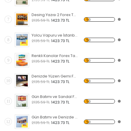
Desing Yazısı 2 Forex Tablo
7
%0
2135.59 TL
1423.73 TL
Yolcu Vapuru ve İstanbul Forex Tablo
8
%0
2135.59 TL
1423.73 TL
Renkli Kanolar Forex Tablo
9
%0
2135.59 TL
1423.73 TL
Denizde Yüzen Gemi Forex Tablo
10
%0
2135.59 TL
1423.73 TL
Gün Batımı ve Sandal Forex Tablo
11
%0
2135.59 TL
1423.73 TL
Gün Batımı ve Denizde Yelkenli Forex Tablo
12
%0
2135.59 TL
1423.73 TL