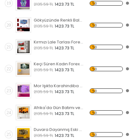
19
%0
2135.59 TL
1423.73 TL
Gökyüzünde Renkli Balonlar Forex Tablo
20
%0
2135.59 TL
1423.73 TL
Kırmızı Lale Tarlası Forex Tablo
21
%0
2135.59 TL
1423.73 TL
Keçi Süren Kadın Forex Tablo
22
%0
2135.59 TL
1423.73 TL
Mor Işıkta Karahindiba Çiçeği Forex Tablo
23
%0
2135.59 TL
1423.73 TL
Afrika'da Gün Batımı ve Fil Sürüsü Forex Tablo
24
%0
2135.59 TL
1423.73 TL
Duvara Dayanmış Eski Bisiklet Forex Tablo
25
%0
2135.59 TL
1423.73 TL