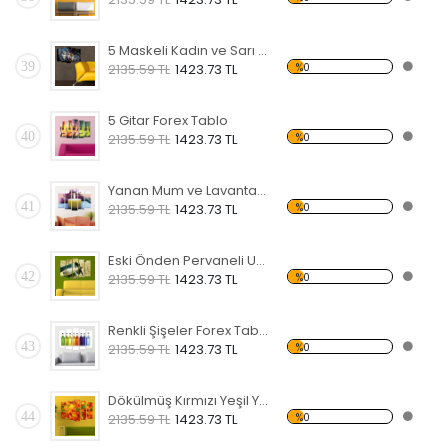
5 Maskeli Kadın ve Sarı Koltuk Forex Tablo
39
%0
2135.59 TL
1423.73 TL
5 Gitar Forex Tablo
40
%0
2135.59 TL
1423.73 TL
Yanan Mum ve Lavanta Forex Tablo
41
%0
2135.59 TL
1423.73 TL
Eski Önden Pervaneli Uçak Forex Tablo
42
%0
2135.59 TL
1423.73 TL
Renkli Şişeler Forex Tablo
43
%0
2135.59 TL
1423.73 TL
Dökülmüş Kırmızı Yeşil Yapraklar Forex Tablo
44
%0
2135.59 TL
1423.73 TL