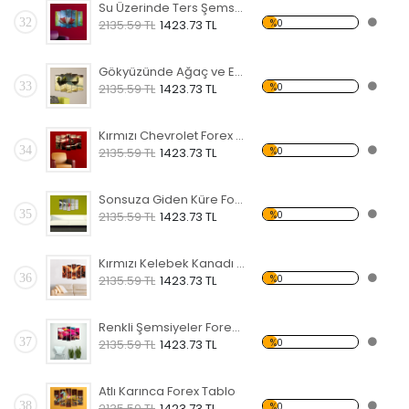
Su Üzerinde Ters Şemsiye Forex Tablo
32
%0
2135.59 TL
1423.73 TL
Gökyüzünde Ağaç ve Ev Forex Tablo
33
%0
2135.59 TL
1423.73 TL
Kırmızı Chevrolet Forex Tablo
34
%0
2135.59 TL
1423.73 TL
Sonsuza Giden Küre Forex Tablo
35
%0
2135.59 TL
1423.73 TL
Kırmızı Kelebek Kanadı Forex Tablo
36
%0
2135.59 TL
1423.73 TL
Renkli Şemsiyeler Forex Tablo
37
%0
2135.59 TL
1423.73 TL
Atlı Karınca Forex Tablo
38
%0
2135.59 TL
1423.73 TL