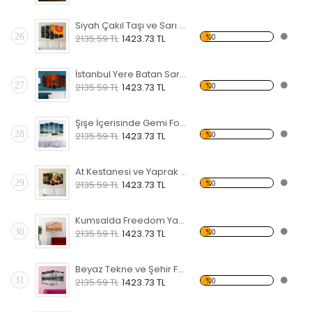
Siyah Çakıl Taşı ve Sarı Çiçek Forex Tablo
26
%0
2135.59 TL
1423.73 TL
İstanbul Yere Batan Sarnıcı Forex Tablo
27
%0
2135.59 TL
1423.73 TL
Şişe İçerisinde Gemi Forex Tablo
28
%0
2135.59 TL
1423.73 TL
At Kestanesi ve Yaprak Forex Tablo
29
%0
2135.59 TL
1423.73 TL
Kumsalda Freedom Yazısı Forex Tablo
30
%0
2135.59 TL
1423.73 TL
Beyaz Tekne ve Şehir Forex Tablo
31
%0
2135.59 TL
1423.73 TL