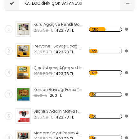
KATEGORİNİN ÇOK SATANLARI
Kuru Ağaç ve Renkli Gökyüzü Forex Tablo
1
%50
2135.59 TL
1423.73 TL
Pervaneli Savaş Uçağı Forex Tablo
2
%25
2135.59 TL
1423.73 TL
Çiçek Açmış Ağaç ve Hamak Forex Tablo
3
%25
2135.59 TL
1423.73 TL
Korsan Bayrağı Forex Tablo
4
%0
1800 TL
1200 TL
Silahlı 3 Adam Mafya Forex Tablo
5
%0
2135.59 TL
1423.73 TL
Modern Soyut Resim 40 Forex Tablo
6
%0
2135.59 TL
1423.73 TL