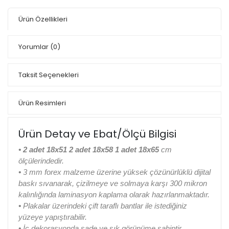
Ürün Özellikleri
Yorumlar
(0)
Taksit Seçenekleri
Ürün Resimleri
Ürün Detay ve Ebat/Ölçü Bilgisi
•
2 adet 18x51 2 adet 18x58 1 adet 18x65
cm
ölçülerindedir.
•
3 mm forex malzeme üzerine yüksek çözünürlüklü dijital
baskı sıvanarak, çizilmeye ve solmaya karşı 300 mikron
kalınlığında laminasyon kaplama olarak hazırlanmaktadır.
•
Plakalar üzerindeki çift taraflı bantlar ile istediğiniz
yüzeye yapıştırabilir.
•
İç dekorasyonda sade ve şık görünüme sahiptir.