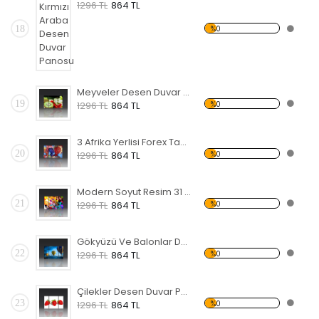
1296 TL
864 TL
18
%0
Meyveler Desen Duvar Panosu
19
%0
1296 TL
864 TL
3 Afrika Yerlisi Forex Tablo
20
%0
1296 TL
864 TL
Modern Soyut Resim 31 Forex Tablo
21
%0
1296 TL
864 TL
Gökyüzü Ve Balonlar Desen Duvar Panosu
22
%0
1296 TL
864 TL
Çilekler Desen Duvar Panosu
23
%0
1296 TL
864 TL