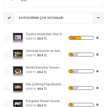
KATEGORİNİN ÇOK SATANLARI
Tiyatro Maskeleri Gün Desen Duvar Panosu
1
%50
1296 TL
864 TL
Venedik Kanalı ve Sandal Forex Tablo
2
%16.67
1296 TL
864 TL
Renkli Balonlar Desen Duvar Panosu
3
%16.67
1296 TL
864 TL
Elle Çizilmiş Papatyalar Forex Tablo
4
%16.67
1296 TL
864 TL
Kargalar Desen Duvar Panosu
5
%0
1296 TL
864 TL