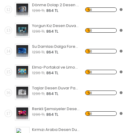
Dönme Dolap 2 Desen Duvar Panosu
12
%0
1296 TL
864 TL
Yorgun Kız Desen Duvar Panosu
13
%0
1296 TL
864 TL
Su Damlası Dalga Forex Tablo
14
%0
1296 TL
864 TL
Elma-Portakal ve Limon Forex Tablo
15
%0
1296 TL
864 TL
Taşlar Desen Duvar Panosu
16
%0
1296 TL
864 TL
Renkli Şemsiyeler Desen Duvar Panosu
17
%0
1296 TL
864 TL
Kırmızı Araba Desen Duvar Panosu