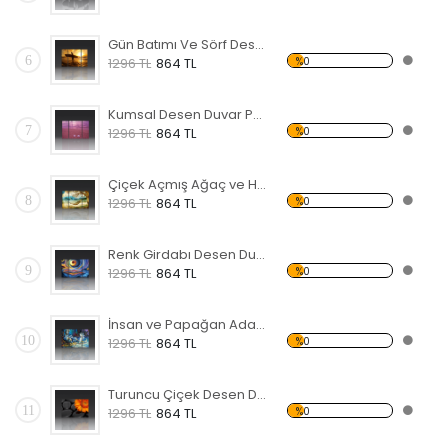
Gün Batımı Ve Sörf Desen Duvar Panosu
6
%0
1296 TL
864 TL
Kumsal Desen Duvar Panosu
7
%0
1296 TL
864 TL
Çiçek Açmış Ağaç ve Hamak Forex Tablo
8
%0
1296 TL
864 TL
Renk Girdabı Desen Duvar Panosu
9
%0
1296 TL
864 TL
İnsan ve Papağan Adada Forex Tablo
10
%0
1296 TL
864 TL
Turuncu Çiçek Desen Duvar Panosu
11
%0
1296 TL
864 TL