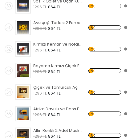
Sazlık Gölet ve Uçan Kuşlar Forex Tablo
30
%0
1296 TL
864 TL
Ayçiçeği Tarlası 2 Forex Tablo
31
%0
1296 TL
864 TL
Kırmızı Keman ve Notalar Forex Tablo
32
%0
1296 TL
864 TL
Boyama Kırmızı Çiçek Forex Tablo
33
%0
1296 TL
864 TL
Çiçek ve Tomurcuk Açmış Manolya Forex Tablo
34
%0
1296 TL
864 TL
Afrika Davulu ve Dans Eden Siyahi Forex Tablo
35
%0
1296 TL
864 TL
Altın Renkli 2 Adet Maske Forex Tablo
36
%0
1296 TL
864 TL