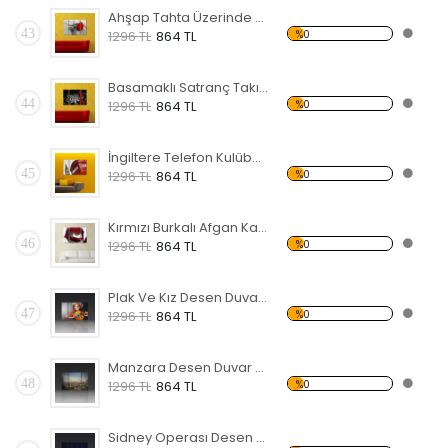
Ahşap Tahta Üzerinde Kırmızı Gül Forex Tablo
43
%0
1296 TL
864 TL
Basamaklı Satranç Takımı Forex Tablo
44
%0
1296 TL
864 TL
İngiltere Telefon Kulübesi Forex Tablo
45
%0
1296 TL
864 TL
Kırmızı Burkalı Afgan Kadın Forex Tablo
46
%0
1296 TL
864 TL
Plak Ve Kız Desen Duvar Panosu
47
%0
1296 TL
864 TL
Manzara Desen Duvar Panosu
48
%0
1296 TL
864 TL
Sidney Operası Desen Duvar Panosu