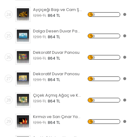
Ayçiçeği Başı ve Cam Şişe Forex Tablo
24
%0
1296 TL
864 TL
Dalga Desen Duvar Panosu
25
%0
1296 TL
864 TL
Dekoratif Duvar Panosu
26
%0
1296 TL
864 TL
Dekoratif Duvar Panosu
27
%0
1296 TL
864 TL
Çiçek Açmış Ağaç ve Kuş Forex Tablo
28
%0
1296 TL
864 TL
Kırmızı ve Sarı Çınar Yaprağı Forex Tablo
29
%0
1296 TL
864 TL