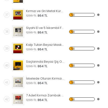
Kırmızı ve Gri Metal Küreler Forex Tablo
37
%0
1296 TL
864 TL
Siyahi El ve 5 İskambil Forex Tablo
38
%0
1296 TL
864 TL
Kalp Tutan Beyaz Maske Forex Tablo
39
%0
1296 TL
864 TL
Saçlarında Beyaz Şiş Olan Siyahi Kadın Forex Tablo
40
%0
1296 TL
864 TL
İskelede Oturan Kırmızı Şemsiyeli Kadın Forex Tablo
41
%0
1296 TL
864 TL
7 Adet Kırmızı Zambak Forex Tablo
42
%0
1296 TL
864 TL