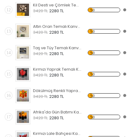
Kil Desti ve Çömlek Temalı Kanvas Tablo
12
%0
3420 TL
2280 TL
Altın Oran Temalı Kanvas Tablo
13
%0
3420 TL
2280 TL
Taş ve Tüy Temalı Kanvas Tablo
14
%0
3420 TL
2280 TL
Kırmızı Yaprak Temalı Kanvas Tablo
15
%0
3420 TL
2280 TL
Dökülmüş Renkli Yapraklar Kanvas Tablo
16
%0
3420 TL
2280 TL
Afrika'da Gün Batımı Kanvas Tablo
17
%0
3420 TL
2280 TL
Kırmızı Lale Bahçesi Kanvas Tablo