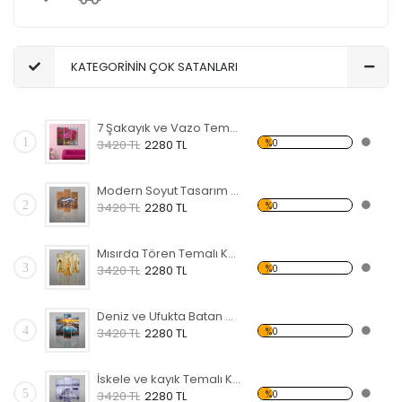
KATEGORİNİN ÇOK SATANLARI
7 Şakayık ve Vazo Temalı Kanvas Tablo
1
%0
3420 TL
2280 TL
Modern Soyut Tasarım 35 Kanvas Tablo
2
%0
3420 TL
2280 TL
Mısırda Tören Temalı Kanvas Tablo
3
%0
3420 TL
2280 TL
Deniz ve Ufukta Batan Güneş Kanvas Tablo
4
%0
3420 TL
2280 TL
İskele ve kayık Temalı Kanvas Tablo
5
%0
3420 TL
2280 TL