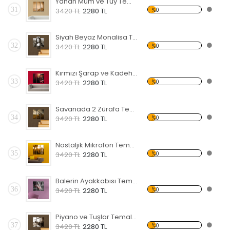
Yanan Mum ve Tüy Temalı Kanvas Tablo
31
%0
3420 TL
2280 TL
Siyah Beyaz Monalisa Temalı Kanvas Tablo
32
%0
3420 TL
2280 TL
Kırmızı Şarap ve Kadeh Temalı Kanvas Tablo
33
%0
3420 TL
2280 TL
Savanada 2 Zürafa Temalı Kanvas Tablo
34
%0
3420 TL
2280 TL
Nostaljik Mikrofon Temalı Kanvas Tablo
35
%0
3420 TL
2280 TL
Balerin Ayakkabısı Temalı Kanvas Tablo
36
%0
3420 TL
2280 TL
Piyano ve Tuşlar Temalı Kanvas Tablo
37
%0
3420 TL
2280 TL