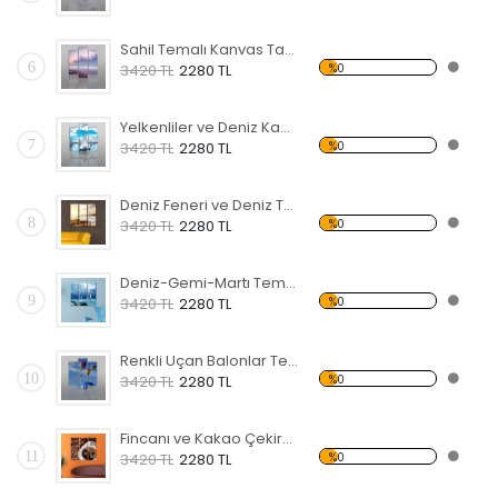
Sahil Temalı Kanvas Tablo
6
%0
3420 TL
2280 TL
Yelkenliler ve Deniz Kanvas Tablo
7
%0
3420 TL
2280 TL
Deniz Feneri ve Deniz Temalı Kanvas Tablo
8
%0
3420 TL
2280 TL
Deniz-Gemi-Martı Temalı Kanvas Tablo
9
%0
3420 TL
2280 TL
Renkli Uçan Balonlar Temalı Kanvas Tablo
10
%0
3420 TL
2280 TL
Fincanı ve Kakao Çekirdekleri Temalı Kanvas Tablo
11
%0
3420 TL
2280 TL