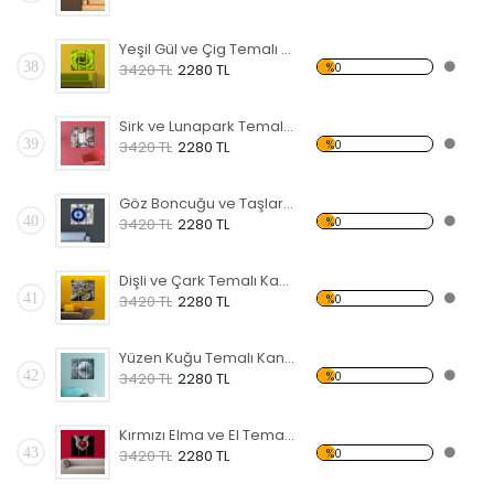
Yeşil Gül ve Çig Temalı Kanvas Tablo
38
%0
3420 TL
2280 TL
Sirk ve Lunapark Temalı Kanvas Tablo
39
%0
3420 TL
2280 TL
Göz Boncuğu ve Taşlar Temalı Kanvas Tablo
40
%0
3420 TL
2280 TL
Dişli ve Çark Temalı Kanvas Tablo
41
%0
3420 TL
2280 TL
Yüzen Kuğu Temalı Kanvas Tablo
42
%0
3420 TL
2280 TL
Kırmızı Elma ve El Temalı Kanvas Tablo
43
%0
3420 TL
2280 TL