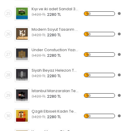
Kıyı ve iki adet Sandal 3 Temalı Kanvas Tablo
25
%0
3420 TL
2280 TL
Modern Soyut Tasarım 26 Kanvas Tablo
26
%0
3420 TL
2280 TL
Under Constuction Yazısı Temalı Kanvas Tablo
27
%0
3420 TL
2280 TL
Siyah Beyaz Helezon Temalı Kanvas Tablo
28
%0
3420 TL
2280 TL
İstanbul Manzaraları Temalı Kanvas Tablo
29
%0
3420 TL
2280 TL
Çizgili Elbiseli Kadın Temalı Kanvas Tablo
30
%0
3420 TL
2280 TL