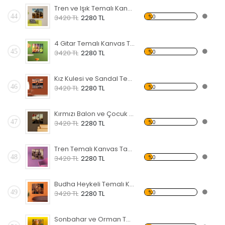
Tren ve Işık Temalı Kanvas Tablo
44
%0
3420 TL
2280 TL
4 Gitar Temalı Kanvas Tablo
45
%0
3420 TL
2280 TL
Kız Kulesi ve Sandal Temalı Kanvas Tablo
46
%0
3420 TL
2280 TL
Kırmızı Balon ve Çocuk Temalı Kanvas Tablo
47
%0
3420 TL
2280 TL
Tren Temalı Kanvas Tablo
48
%0
3420 TL
2280 TL
Budha Heykeli Temalı Kanvas Tablo
49
%0
3420 TL
2280 TL
Sonbahar ve Orman Temalı Kanvas Tablo