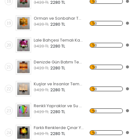
18
%0
3420 TL
2280 TL
Orman ve Sonbahar Temalı Kanvas Tablo
19
%0
3420 TL
2280 TL
Lale Bahçesi Temalı Kanvas Tablo
20
%0
3420 TL
2280 TL
Denizde Gün Batımı Temalı Kanvas Tablo
21
%0
3420 TL
2280 TL
Kuşlar ve İnsanlar Temalı Kanvas Tablo
22
%0
3420 TL
2280 TL
Renkli Yapraklar ve Su Damlaları Kanvas Tablo
23
%0
3420 TL
2280 TL
Farklı Renklerde Çınar Yaprakları Kanvas Tablo
24
%0
3420 TL
2280 TL