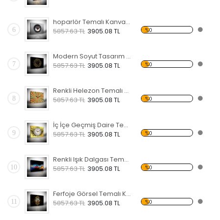
hoparlör Temalı Kanvas Saat
6
%0
5857.63 TL
3905.08 TL
Modern Soyut Tasarım 20 Temalı Kanvas Saat
7
%0
5857.63 TL
3905.08 TL
Renkli Helezon Temalı Kanvas Saat
8
%0
5857.63 TL
3905.08 TL
İç İçe Geçmiş Daire Temalı Kanvas Saat
9
%0
5857.63 TL
3905.08 TL
Renkli Işık Dalgası Temalı Kanvas Saat
10
%0
5857.63 TL
3905.08 TL
Ferfoje Görsel Temalı Kanvas Saat
11
%0
5857.63 TL
3905.08 TL