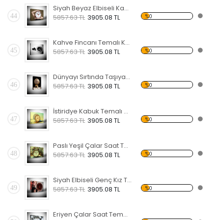
Siyah Beyaz Elbiseli Kadın Temalı Kanvas Saat
44
%0
5857.63 TL
3905.08 TL
Kahve Fincanı Temalı Kanvas Saat
45
%0
5857.63 TL
3905.08 TL
Dünyayı Sırtında Taşıyan Atlas Temalı Kanvas Saat
46
%0
5857.63 TL
3905.08 TL
İstiridye Kabuk Temalı Kanvas Saat
47
%0
5857.63 TL
3905.08 TL
Paslı Yeşil Çalar Saat Temalı Kanvas Saat
48
%0
5857.63 TL
3905.08 TL
Siyah Elbiseli Genç Kız Temalı Kanvas Saat
49
%0
5857.63 TL
3905.08 TL
Eriyen Çalar Saat Temalı Kanvas Saat