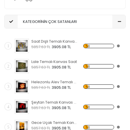
KATEGORİNİN ÇOK SATANLARI
Saat Dişli Temalı Kanvas Saat
1
%0
5857.63 TL
3905.08 TL
Lale Temalı Kanvas Saat
2
%0
5857.63 TL
3905.08 TL
Helezonlu Alev Temalı Kanvas Saat
3
%0
5857.63 TL
3905.08 TL
Şeytan Temalı Kanvas Saat
4
%0
5857.63 TL
3905.08 TL
Gece Uçak Temalı Kanvas Saat
5
%0
5857.63 TL
3905.08 TL