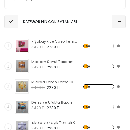
KATEGORİNİN ÇOK SATANLARI
7 Şakayık ve Vazo Temalı Kanvas Tablo
1
%0
3420 TL
2280 TL
Modern Soyut Tasarım 35 Kanvas Tablo
2
%0
3420 TL
2280 TL
Mısırda Tören Temalı Kanvas Tablo
3
%0
3420 TL
2280 TL
Deniz ve Ufukta Batan Güneş Kanvas Tablo
4
%0
3420 TL
2280 TL
İskele ve kayık Temalı Kanvas Tablo
5
%0
3420 TL
2280 TL