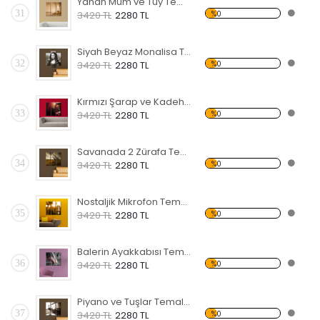
Yanan Mum ve Tüy Temalı Kanvas Tablo
31
%0
3420 TL
2280 TL
Siyah Beyaz Monalisa Temalı Kanvas Tablo
32
%0
3420 TL
2280 TL
Kırmızı Şarap ve Kadeh Temalı Kanvas Tablo
33
%0
3420 TL
2280 TL
Savanada 2 Zürafa Temalı Kanvas Tablo
34
%0
3420 TL
2280 TL
Nostaljik Mikrofon Temalı Kanvas Tablo
35
%0
3420 TL
2280 TL
Balerin Ayakkabısı Temalı Kanvas Tablo
36
%0
3420 TL
2280 TL
Piyano ve Tuşlar Temalı Kanvas Tablo
37
%0
3420 TL
2280 TL