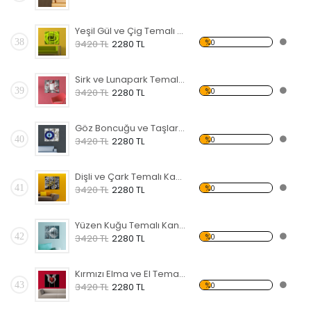
Yeşil Gül ve Çig Temalı Kanvas Tablo
38
%0
3420 TL
2280 TL
Sirk ve Lunapark Temalı Kanvas Tablo
39
%0
3420 TL
2280 TL
Göz Boncuğu ve Taşlar Temalı Kanvas Tablo
40
%0
3420 TL
2280 TL
Dişli ve Çark Temalı Kanvas Tablo
41
%0
3420 TL
2280 TL
Yüzen Kuğu Temalı Kanvas Tablo
42
%0
3420 TL
2280 TL
Kırmızı Elma ve El Temalı Kanvas Tablo
43
%0
3420 TL
2280 TL