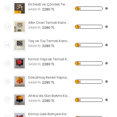
Kil Desti ve Çömlek Temalı Kanvas Tablo
12
%0
3420 TL
2280 TL
Altın Oran Temalı Kanvas Tablo
13
%0
3420 TL
2280 TL
Taş ve Tüy Temalı Kanvas Tablo
14
%0
3420 TL
2280 TL
Kırmızı Yaprak Temalı Kanvas Tablo
15
%0
3420 TL
2280 TL
Dökülmüş Renkli Yapraklar Kanvas Tablo
16
%0
3420 TL
2280 TL
Afrika'da Gün Batımı Kanvas Tablo
17
%0
3420 TL
2280 TL
Kırmızı Lale Bahçesi Kanvas Tablo