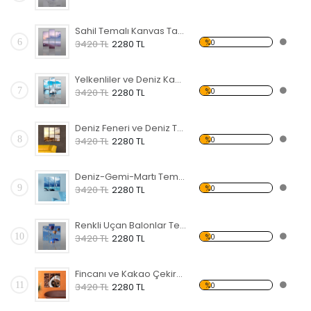
Sahil Temalı Kanvas Tablo
6
%0
3420 TL
2280 TL
Yelkenliler ve Deniz Kanvas Tablo
7
%0
3420 TL
2280 TL
Deniz Feneri ve Deniz Temalı Kanvas Tablo
8
%0
3420 TL
2280 TL
Deniz-Gemi-Martı Temalı Kanvas Tablo
9
%0
3420 TL
2280 TL
Renkli Uçan Balonlar Temalı Kanvas Tablo
10
%0
3420 TL
2280 TL
Fincanı ve Kakao Çekirdekleri Temalı Kanvas Tablo
11
%0
3420 TL
2280 TL