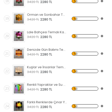
18
%0
3420 TL
2280 TL
Orman ve Sonbahar Temalı Kanvas Tablo
19
%0
3420 TL
2280 TL
Lale Bahçesi Temalı Kanvas Tablo
20
%0
3420 TL
2280 TL
Denizde Gün Batımı Temalı Kanvas Tablo
21
%0
3420 TL
2280 TL
Kuşlar ve İnsanlar Temalı Kanvas Tablo
22
%0
3420 TL
2280 TL
Renkli Yapraklar ve Su Damlaları Kanvas Tablo
23
%0
3420 TL
2280 TL
Farklı Renklerde Çınar Yaprakları Kanvas Tablo
24
%0
3420 TL
2280 TL