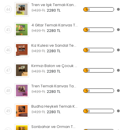
Tren ve Işık Temalı Kanvas Tablo
44
%0
3420 TL
2280 TL
4 Gitar Temalı Kanvas Tablo
45
%0
3420 TL
2280 TL
Kız Kulesi ve Sandal Temalı Kanvas Tablo
46
%0
3420 TL
2280 TL
Kırmızı Balon ve Çocuk Temalı Kanvas Tablo
47
%0
3420 TL
2280 TL
Tren Temalı Kanvas Tablo
48
%0
3420 TL
2280 TL
Budha Heykeli Temalı Kanvas Tablo
49
%0
3420 TL
2280 TL
Sonbahar ve Orman Temalı Kanvas Tablo