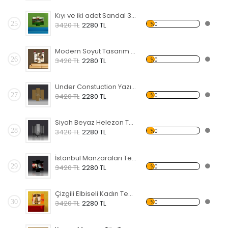
Kıyı ve iki adet Sandal 3 Temalı Kanvas Tablo
25
%0
3420 TL
2280 TL
Modern Soyut Tasarım 26 Kanvas Tablo
26
%0
3420 TL
2280 TL
Under Constuction Yazısı Temalı Kanvas Tablo
27
%0
3420 TL
2280 TL
Siyah Beyaz Helezon Temalı Kanvas Tablo
28
%0
3420 TL
2280 TL
İstanbul Manzaraları Temalı Kanvas Tablo
29
%0
3420 TL
2280 TL
Çizgili Elbiseli Kadın Temalı Kanvas Tablo
30
%0
3420 TL
2280 TL