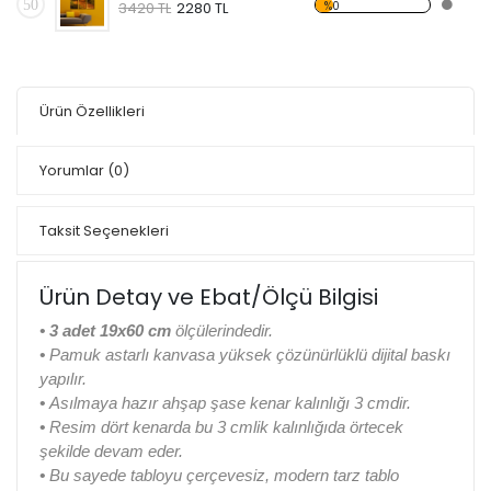
50
%0
3420 TL
2280 TL
Ürün Özellikleri
Yorumlar
(0)
Taksit Seçenekleri
Ürün Detay ve Ebat/Ölçü Bilgisi
• 3 adet 19x60 cm
ölçülerindedir.
•
Pamuk astarlı kanvasa yüksek çözünürlüklü dijital baskı
yapılır.
•
Asılmaya hazır ahşap şase kenar kalınlığı 3 cmdir.
•
Resim dört kenarda bu 3 cmlik kalınlığıda örtecek
şekilde devam eder.
•
Bu sayede tabloyu çerçevesiz, modern tarz tablo