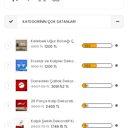
KATEGORİNİN ÇOK SATANLARI
Kelebek Uğur Böceği Çiçek ve Kalpli Dekoratif Kırılmaz Ayna
1
%50
1800 TL
1200 TL
Eroslar ve Kalpler Dekoratif Kırılmaz Ayna
2
%50
1800 TL
1200 TL
Dairedeki Çatlak Dekoratif Kırılmaz Ayna
3
%0
4637.29 TL
3091.52 TL
25 Parça Kalp Dekoratif Kırılmaz Ayna
4
%0
3600 TL
2400 TL
Kalpli Şekilli Dekoratif Kırılmaz Ayna
5
%0
2623.73 TL
1749.15 TL