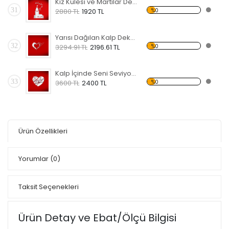
Kız Kulesi ve Martılar Dekoratif Kırılmaz Ayna
31
%0
2880 TL
1920 TL
Yarısı Dağılan Kalp Dekoratif Kırılmaz Ayna
32
%0
3294.91 TL
2196.61 TL
Kalp İçinde Seni Seviyorum Dekoratif Kırılmaz Ayna
33
%0
3600 TL
2400 TL
Ürün Özellikleri
Yorumlar
(0)
Taksit Seçenekleri
Ürün Detay ve Ebat/Ölçü Bilgisi