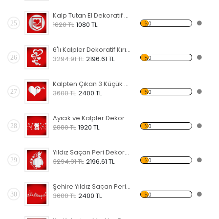
Kalp Tutan El Dekoratif Kırılmaz Ayna
25
%0
1620 TL
1080 TL
6'lı Kalpler Dekoratif Kırılmaz Ayna
26
%0
3294.91 TL
2196.61 TL
Kalpten Çıkan 3 Küçük Kalp Dekoratif Kırılmaz Ayna
27
%0
3600 TL
2400 TL
Ayıcık ve Kalpler Dekoratif Kırılmaz Ayna
28
%0
2880 TL
1920 TL
Yıldız Saçan Peri Dekoratif Kırılmaz Ayna
29
%0
3294.91 TL
2196.61 TL
Şehire Yıldız Saçan Peri Dekoratif Kırılmaz Ayna
30
%0
3600 TL
2400 TL