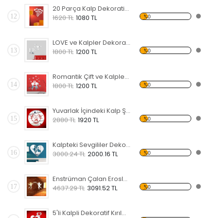
20 Parça Kalp Dekoratif Kırılmaz Ayna
12
%0
1620 TL
1080 TL
LOVE ve Kalpler Dekoratif Kırılmaz Ayna
13
%0
1800 TL
1200 TL
Romantik Çift ve Kalpler Dekoratif Kırılmaz Ayna
14
%0
1800 TL
1200 TL
Yuvarlak İçindeki Kalp Şekli Dekoratif Kırılmaz Ayna
15
%0
2880 TL
1920 TL
Kalpteki Sevgililer Dekoratif Kırılmaz Ayna
16
%0
3000.24 TL
2000.16 TL
Enstrüman Çalan Eroslar Dekoratif Kırılmaz Ayna
17
%0
4637.29 TL
3091.52 TL
5'li Kalpli Dekoratif Kırılmaz Ayna