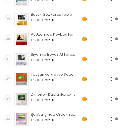
Büyük Göz Forex Tablo
39
%0
1224 TL
816 TL
At Üzerinde Kovboy Forex Tablo
40
%0
1224 TL
816 TL
Siyah ve Beyaz At Forex Tablo
41
%0
1224 TL
816 TL
Tavşan ve Meyve Sepeti Forex Tablo
42
%0
1224 TL
816 TL
Dinlenen KaplanForex Tablo
43
%0
1224 TL
816 TL
Şapka içinde Ördek Yavruları Forex Tablo
44
%0
1224 TL
816 TL