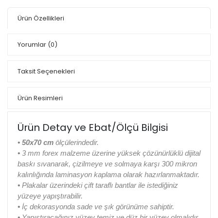
Ürün Özellikleri
Yorumlar
(0)
Taksit Seçenekleri
Ürün Resimleri
Ürün Detay ve Ebat/Ölçü Bilgisi
• 50x70 cm
ölçülerindedir.
•
3 mm forex malzeme üzerine yüksek çözünürlüklü dijital
baskı sıvanarak, çizilmeye ve solmaya karşı 300 mikron
kalınlığında laminasyon kaplama olarak hazırlanmaktadır.
•
Plakalar üzerindeki çift taraflı bantlar ile istediğiniz
yüzeye yapıştırabilir.
•
İç dekorasyonda sade ve şık görünüme sahiptir.
•
Yapıştıracağınız yüzey temiz ve düz bir yüzey olmalıdır.