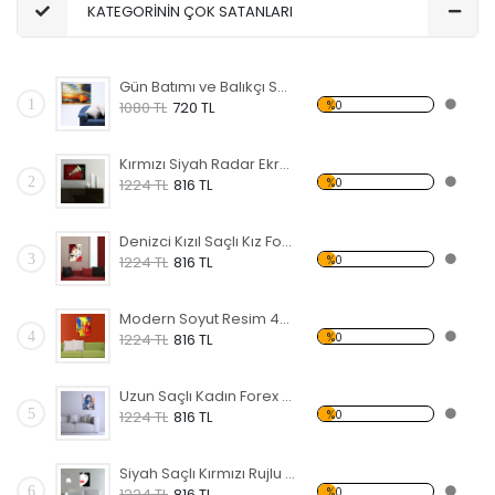
KATEGORİNİN ÇOK SATANLARI
Gün Batımı ve Balıkçı Sandalı Forex Tablo
1
%0
1080 TL
720 TL
Kırmızı Siyah Radar Ekranı Forex Tablo
2
%0
1224 TL
816 TL
Denizci Kızıl Saçlı Kız Forex Tablo
3
%0
1224 TL
816 TL
Modern Soyut Resim 47 Forex Tablo
4
%0
1224 TL
816 TL
Uzun Saçlı Kadın Forex Tablo
5
%0
1224 TL
816 TL
Siyah Saçlı Kırmızı Rujlu Kadın Forex Tablo
6
%0
1224 TL
816 TL