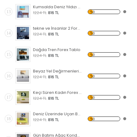
Kumsalda Deniz Yıldızı Forex Tablo
13
%0
1224 TL
816 TL
tekne ve İnsanlar 2 Forex Tablo
14
%0
1224 TL
816 TL
Dağda Tren Forex Tablo
15
%0
1224 TL
816 TL
Beyaz Yel Değirmenleri Forex Tablo
16
%0
1224 TL
816 TL
Keçi Süren Kadın Forex Tablo
17
%0
1224 TL
816 TL
Deniz Üzerinde Uçan Balonlar Forex Tablo
18
%0
1224 TL
816 TL
Gün Batımı Ağaç Koridor Forex Tablo