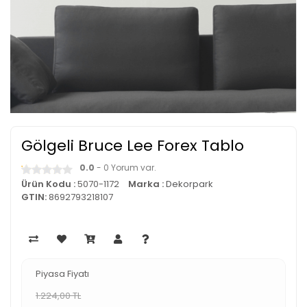
Gölgeli Bruce Lee Forex Tablo
0.0
- 0 Yorum var.
Ürün Kodu :
5070-1172
Marka :
Dekorpark
GTIN:
8692793218107
Piyasa Fiyatı
1.224,00 TL