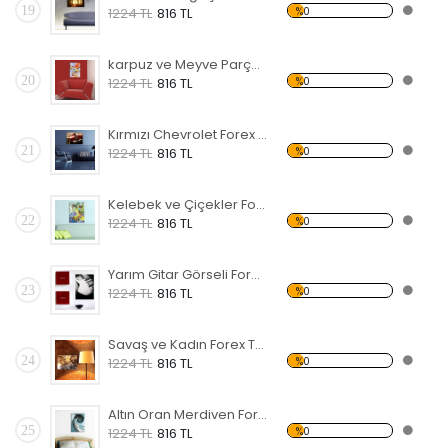
19
%0
1224 TL
816 TL
karpuz ve Meyve Parçaları Forex Tablo
20
%0
1224 TL
816 TL
Kırmızı Chevrolet Forex Tablo
21
%0
1224 TL
816 TL
Kelebek ve Çiçekler Forex Tablo
22
%0
1224 TL
816 TL
Yarım Gitar Görseli Forex Tablo
23
%0
1224 TL
816 TL
Savaş ve Kadın Forex Tablo
24
%0
1224 TL
816 TL
Altın Oran Merdiven Forex Tablo
25
%0
1224 TL
816 TL