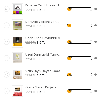
Kask ve Gözlük Forex Tablo
45
%0
1224 TL
816 TL
Denizde Yelkenli ve Gün Batımı Forex Tablo
46
%0
1224 TL
816 TL
Uçan Kitap Sayfaları Forex Tablo
47
%0
1224 TL
816 TL
Üzeri Damlacıklı Yaprak Forex Tablo
48
%0
1224 TL
816 TL
Uzun Tüylü Beyaz Köpek Forex Tablo
49
%0
1224 TL
816 TL
Gölde Yüzen Kuğular Forex Tablo
50
%0
1224 TL
816 TL