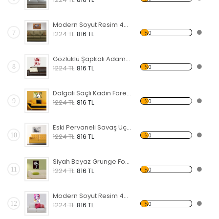
Modern Soyut Resim 46 Forex Tablo
7
%0
1224 TL
816 TL
Gözlüklü Şapkalı Adam Forex Tablo
8
%0
1224 TL
816 TL
Dalgalı Saçlı Kadın Forex Tablo
9
%0
1224 TL
816 TL
Eski Pervaneli Savaş Uçağı Forex Tablo
10
%0
1224 TL
816 TL
Siyah Beyaz Grunge Forex Tablo
11
%0
1224 TL
816 TL
Modern Soyut Resim 45 Forex Tablo
12
%0
1224 TL
816 TL