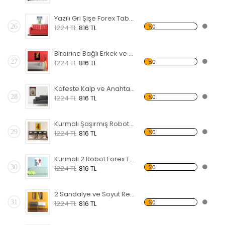
Yazılı Gri Şişe Forex Tablo
26
%0
1224 TL
816 TL
Birbirine Bağlı Erkek ve Kadın Eli Forex Tablo
27
%0
1224 TL
816 TL
Kafeste Kalp ve Anahtar Forex Tablo
28
%0
1224 TL
816 TL
Kurmalı Şaşırmış Robot Forex Tablo
29
%0
1224 TL
816 TL
Kurmalı 2 Robot Forex Tablo
30
%0
1224 TL
816 TL
2 Sandalye ve Soyut Resim Forex Tablo
31
%0
1224 TL
816 TL