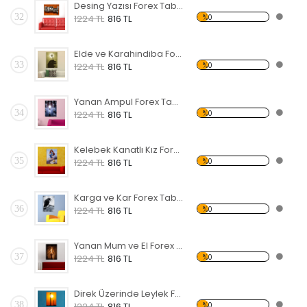
Desing Yazısı Forex Tablo
32
%0
1224 TL
816 TL
Elde ve Karahindiba Forex Tablo
33
%0
1224 TL
816 TL
Yanan Ampul Forex Tablo
34
%0
1224 TL
816 TL
Kelebek Kanatlı Kız Forex Tablo
35
%0
1224 TL
816 TL
Karga ve Kar Forex Tablo
36
%0
1224 TL
816 TL
Yanan Mum ve El Forex Tablo
37
%0
1224 TL
816 TL
Direk Üzerinde Leylek Forex Tablo
38
%0
1224 TL
816 TL