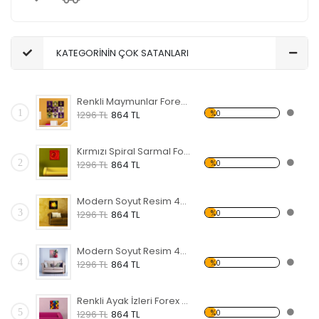
KATEGORİNİN ÇOK SATANLARI
Renkli Maymunlar Forex Tablo
1
%0
1296 TL
864 TL
Kırmızı Spiral Sarmal Forex Tablo
2
%0
1296 TL
864 TL
Modern Soyut Resim 48 Forex Tablo
3
%0
1296 TL
864 TL
Modern Soyut Resim 47 Forex Tablo
4
%0
1296 TL
864 TL
Renkli Ayak İzleri Forex Tablo
5
%0
1296 TL
864 TL