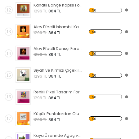
Kanatlı Bahçe Kapısı Forex Tablo
12
%0
1296 TL
864 TL
Alev Efectli İskambil Kağıtları Forex Tablo
13
%0
1296 TL
864 TL
Alev Efectli Dansçı Forex Tablo
14
%0
1296 TL
864 TL
Siyah ve Kırmızı Çiçek ile Kuş Forex Tablo
15
%0
1296 TL
864 TL
Renkli Pixel Tasarım Forex Tablo
16
%0
1296 TL
864 TL
Küçük Puntolardan Oluşmuş At Forex Tablo
17
%0
1296 TL
864 TL
Kaya Üzerinde Ağaç ve Irmak Forex Tablo