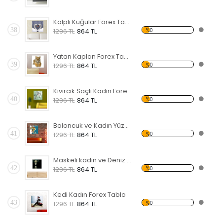
Kalpli Kuğular Forex Tablo
38
%0
1296 TL
864 TL
Yatan Kaplan Forex Tablo
39
%0
1296 TL
864 TL
Kıvırcık Saçlı Kadın Forex Tablo
40
%0
1296 TL
864 TL
Baloncuk ve Kadın Yüzü Forex Tablo
41
%0
1296 TL
864 TL
Maskeli kadın ve Deniz Forex Tablo
42
%0
1296 TL
864 TL
Kedi Kadın Forex Tablo
43
%0
1296 TL
864 TL