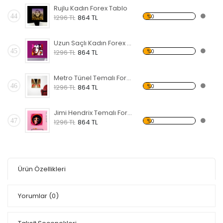
Rujlu Kadın Forex Tablo
44
%0
1296 TL
864 TL
Uzun Saçlı Kadın Forex Tablo
45
%0
1296 TL
864 TL
Metro Tünel Temalı Forex Tablo
46
%0
1296 TL
864 TL
Jimi Hendrix Temalı Forex Tablo
47
%0
1296 TL
864 TL
Ürün Özellikleri
Yorumlar
(0)