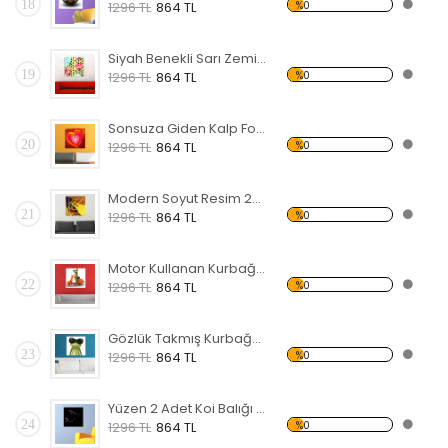
18
%0
1296 TL
864 TL
Siyah Benekli Sarı Zemin Üzerinde Çiçekler Forex Tablo
19
%0
1296 TL
864 TL
Sonsuza Giden Kalp Forex Tablo
20
%0
1296 TL
864 TL
Modern Soyut Resim 23 Forex Tablo
21
%0
1296 TL
864 TL
Motor Kullanan Kurbağa Forex Tablo
22
%0
1296 TL
864 TL
Gözlük Takmış Kurbağa Forex Tablo
23
%0
1296 TL
864 TL
Yüzen 2 Adet Koi Balığı Forex Tablo
24
%0
1296 TL
864 TL