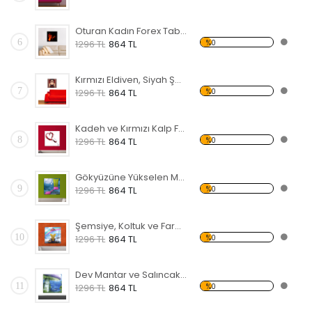
Oturan Kadın Forex Tablo
6
%0
1296 TL
864 TL
Kırmızı Eldiven, Siyah Şapkalı Kadın Forex Tablo
7
%0
1296 TL
864 TL
Kadeh ve Kırmızı Kalp Forex Tablo
8
%0
1296 TL
864 TL
Gökyüzüne Yükselen Merdiven ve Kapı Forex Tablo
9
%0
1296 TL
864 TL
Şemsiye, Koltuk ve Fareler Forex Tablo
10
%0
1296 TL
864 TL
Dev Mantar ve Salıncak Forex Tablo
11
%0
1296 TL
864 TL