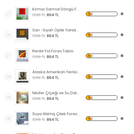
Kırmızı Sarmal Döngü Forex Tablo
25
%0
1296 TL
864 TL
Sarı -Siyah Optik Yanılsama Forex Tablo
26
%0
1296 TL
864 TL
Renkli Yol Forex Tablo
27
%0
1296 TL
864 TL
Alaska Amerikan Yerlisi Forex Tablo
28
%0
1296 TL
864 TL
Nilüfer Çiçeği ve Su Dalgası Forex Tablo
29
%0
1296 TL
864 TL
Suya Atılmış Çilek Forex Tablo
30
%0
1296 TL
864 TL