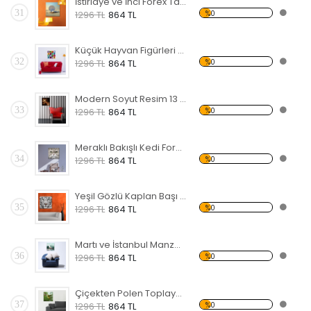
İstiridye ve İnci Forex Tablo
31
%0
1296 TL
864 TL
Küçük Hayvan Figürleri Forex Tablo
32
%0
1296 TL
864 TL
Modern Soyut Resim 13 Forex Tablo
33
%0
1296 TL
864 TL
Meraklı Bakışlı Kedi Forex Tablo
34
%0
1296 TL
864 TL
Yeşil Gözlü Kaplan Başı Forex Tablo
35
%0
1296 TL
864 TL
Martı ve İstanbul Manzaralı Forex Tablo
36
%0
1296 TL
864 TL
Çiçekten Polen Toplayan Sinek Kuşu Forex Tablo
37
%0
1296 TL
864 TL