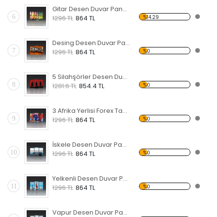
Gitar Desen Duvar Panosu
6
%14.29
1296 TL
864 TL
Desing Desen Duvar Panosu
7
%0
1296 TL
864 TL
5 Silahşörler Desen Duvar Panosu
8
%0
1281.6 TL
854.4 TL
3 Afrika Yerlisi Forex Tablo
9
%0
1296 TL
864 TL
İskele Desen Duvar Panosu
10
%0
1296 TL
864 TL
Yelkenli Desen Duvar Panosu
11
%0
1296 TL
864 TL
Vapur Desen Duvar Panosu