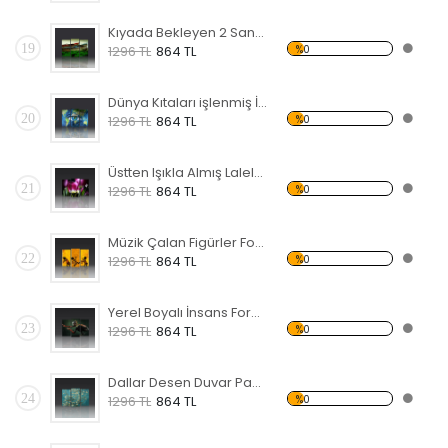
Kıyada Bekleyen 2 Sandal Forex Tablo
19
%0
1296 TL
864 TL
Dünya Kıtaları işlenmiş İnsan Yüzü Forex Tablo
20
%0
1296 TL
864 TL
Üstten Işıkla Almış Laleler Forex Tablo
21
%0
1296 TL
864 TL
Müzik Çalan Figürler Forex Tablo
22
%0
1296 TL
864 TL
Yerel Boyalı İnsans Forex Tablo
23
%0
1296 TL
864 TL
Dallar Desen Duvar Panosu
24
%0
1296 TL
864 TL