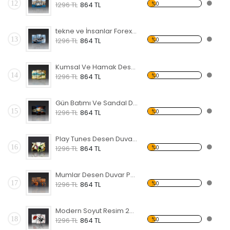
12
%0
1296 TL
864 TL
tekne ve İnsanlar Forex Tablo
13
%0
1296 TL
864 TL
Kumsal Ve Hamak Desen Duvar Panosu
14
%0
1296 TL
864 TL
Gün Batımı Ve Sandal Desen Duvar Panosu
15
%0
1296 TL
864 TL
Play Tunes Desen Duvar Panosu
16
%0
1296 TL
864 TL
Mumlar Desen Duvar Panosu
17
%0
1296 TL
864 TL
Modern Soyut Resim 22 Forex Tablo
18
%0
1296 TL
864 TL