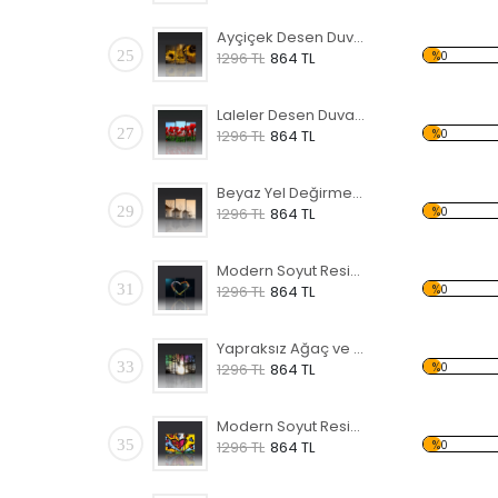
Ayçiçek Desen Duvar Panosu
25
%0
1296 TL
864 TL
Laleler Desen Duvar Panosu
27
%0
1296 TL
864 TL
Beyaz Yel Değirmenleri Forex Tablo
29
%0
1296 TL
864 TL
Modern Soyut Resim 21 Forex Tablo
31
%0
1296 TL
864 TL
Yapraksız Ağaç ve Renkli Gökyüzü Forex Tablo
33
%0
1296 TL
864 TL
Modern Soyut Resim 15 Forex Tablo
35
%0
1296 TL
864 TL