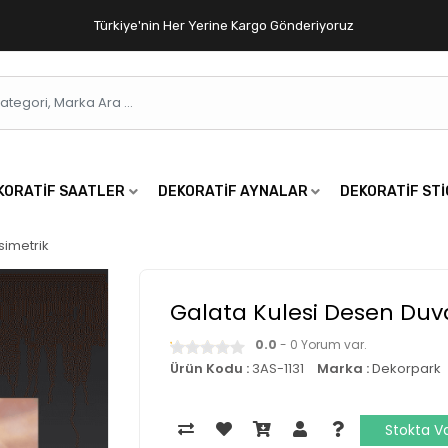
Türkiye'nin Her Yerine Kargo Gönderiyoruz
KORATIF SAATLER
DEKORATIF AYNALAR
DEKORATIF ST
simetrik
Galata Kulesi Desen Duv
0.0
- 0 Yorum var.
Ürün Kodu :
3AS-1131
Marka :
Dekorpark
Stokta V