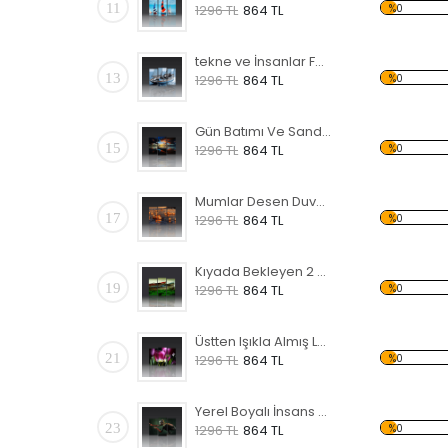
11
%0
1296 TL
864 TL
tekne ve İnsanlar Forex Tablo
13
%0
1296 TL
864 TL
Gün Batımı Ve Sandal Desen Duvar Panosu
15
%0
1296 TL
864 TL
Mumlar Desen Duvar Panosu
17
%0
1296 TL
864 TL
Kıyada Bekleyen 2 Sandal Forex Tablo
19
%0
1296 TL
864 TL
Üstten Işıkla Almış Laleler Forex Tablo
21
%0
1296 TL
864 TL
Yerel Boyalı İnsans Forex Tablo
23
%0
1296 TL
864 TL