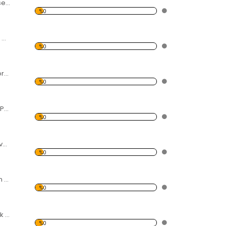
Dönme Dolap Desen Duvar Panosu 3AS-1116
%0
Motorsiklet Desen Duvar Panosu 3AS-1120
%0
Yakıt Göstergeli Forex Tablo
%0
Eller Desen Duvar Panosu
%0
Renkler Desen Duvar Panosu
%0
Kayan Yıldız Desen Duvar Panosu
%0
Kırmızı Kalp Yaprak Desen Duvar Panosu
%0