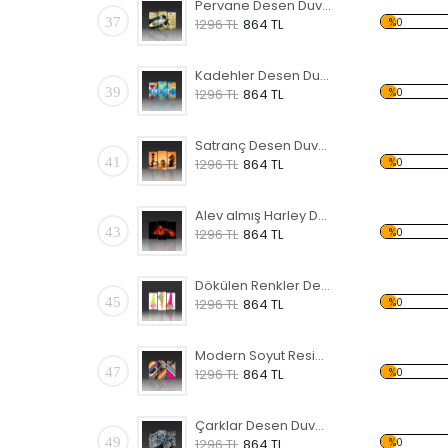
Pervane Desen Duvar Panosu 3AS-1114
37
%0
1296 TL
864 TL
Kadehler Desen Duvar Panosu 3AS-1117
39
%0
1296 TL
864 TL
Satranç Desen Duvar Panosu
41
%0
1296 TL
864 TL
Alev almış Harley Davidson Forex Tablo
43
%0
1296 TL
864 TL
Dökülen Renkler Desen Duvar Panosu
45
%0
1296 TL
864 TL
Modern Soyut Resim 7 Forex Tablo
47
%0
1296 TL
864 TL
Çarklar Desen Duvar Panosu
49
%0
1296 TL
864 TL