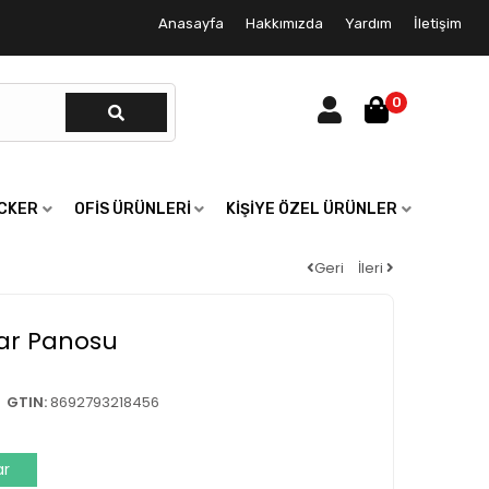
Anasayfa
Hakkımızda
Yardım
İletişim
0
ICKER
OFIS ÜRÜNLERI
KIŞIYE ÖZEL ÜRÜNLER
Geri
İleri
ar Panosu
GTIN:
8692793218456
ar