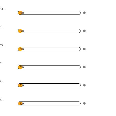
Orman Desen Duvar Panosu
%0
İlkbahar ve Kelebekler Forex Tablo
%0
Afrika'da Gün Batımı ve Filler Forex Tablo
%0
Kuru Gül Resmi Forex Tablo
%0
Bozkırda Çalılık Forex Tablo
%0
Modern Soyut Resim 11 Forex Tablo
%0