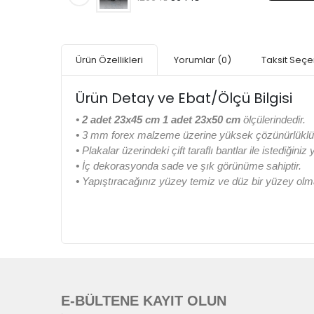
Ürün Özellikleri
Yorumlar
(0)
Taksit Seçe
Ürün Detay ve Ebat/Ölçü Bilgisi
• 2 adet 23x45 cm 1 adet 23x50 cm
ölçülerindedir.
•
3 mm forex malzeme üzerine yüksek çözünürlüklü di
•
Plakalar üzerindeki çift taraflı bantlar ile istediğiniz
•
İç dekorasyonda sade ve şık görünüme sahiptir.
•
Yapıştıracağınız yüzey temiz ve düz bir yüzey olma
E-BÜLTENE KAYIT OLUN