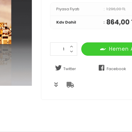
Piyasa Fiyatı
1.296,00 TL
864,00 
Kdv Dahil
Hemen 
Twitter
Facebook