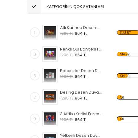
KATEGORİNİN ÇOK SATANLARI
Atlı Karınca Desen Duvar Panosu
1
%28.57
1296 TL
864 TL
Renkli Gül Bahçesi Forex Tablo
3
%14.29
1296 TL
864 TL
Boncuklar Desen Duvar Panosu
5
%14.29
1296 TL
864 TL
Desing Desen Duvar Panosu
7
%0
1296 TL
864 TL
3 Afrika Yerlisi Forex Tablo
9
%0
1296 TL
864 TL
Yelkenli Desen Duvar Panosu