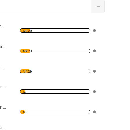
Deniz Kabukları Desen Duvar Panosu
%14.29
Savaşçı Motilfer Forex Tablo
%14.29
Gitar Desen Duvar Panosu
%14.29
5 Silahşörler Desen Duvar Panosu
%0
İskele Desen Duvar Panosu
%0
Vapur Desen Duvar Panosu