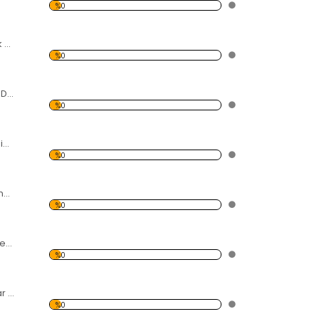
%0
Kumsal Ve Hamak Desen Duvar Panosu
%0
Play Tunes Desen Duvar Panosu
%0
Modern Soyut Resim 22 Forex Tablo
%0
Dünya Kıtaları işlenmiş İnsan Yüzü Forex Tablo
%0
Müzik Çalan Figürler Forex Tablo
%0
Dallar Desen Duvar Panosu
%0