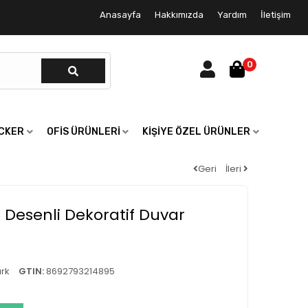
Anasayfa
Hakkımızda
Yardım
İletişim
0
ICKER
OFIS ÜRÜNLERI
KIŞIYE ÖZEL ÜRÜNLER
Geri
İleri
 Desenli Dekoratif Duvar
rk
GTIN:
8692793214895