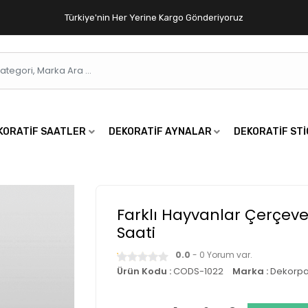
Türkiye'nin Her Yerine Kargo Gönderiyoruz
KORATIF SAATLER
DEKORATIF AYNALAR
DEKORATIF ST
Farklı Hayvanlar Çerçeve
Saati
0.0
- 0 Yorum var.
Ürün Kodu :
CODS-1022
Marka :
Dekorpa