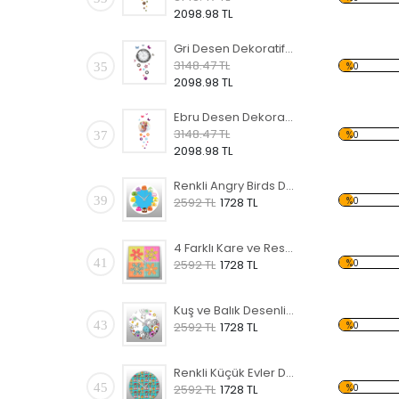
2098.98 TL
Gri Desen Dekoratif Saat
3148.47 TL
35
%0
2098.98 TL
Ebru Desen Dekoratif Saat
3148.47 TL
37
%0
2098.98 TL
Renkli Angry Birds Desenli Dekoratif Duvar Saati
39
%0
2592 TL
1728 TL
4 Farklı Kare ve Resim Desenli Dekoratif Duvar Saati
41
%0
2592 TL
1728 TL
Kuş ve Balık Desenli Dekoratif Duvar Saati
43
%0
2592 TL
1728 TL
Renkli Küçük Evler Desenli Dekoratif Duvar Saati
45
%0
2592 TL
1728 TL