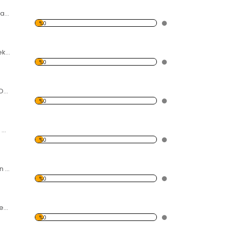
Kalp Desen Dekoratif Saat
%0
Çiçekler Desen Dekoratif Saat
%0
Mavi-Yeşil Desen Dekoratif Saat
%0
Kelebekler Desen Dekoratif Saat
%0
Renkli Çiçek Desen Dekoratif Saat
%0
Kelebekler ve Çiçek Desen Dekoratif Saat
%0