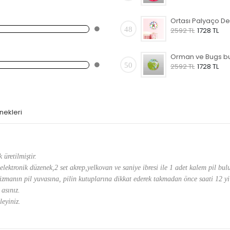
48
2592 TL
1728 TL
50
2592 TL
1728 TL
nekleri
k üretilmiştir.
elektronik düzenek,2 set akrep,yelkovan ve saniye ibresi ile 1 adet kalem pil bu
izmanın pil yuvasına, pilin kutuplarına dikkat ederek takmadan önce saati 12 
 asınız.
leyiniz.