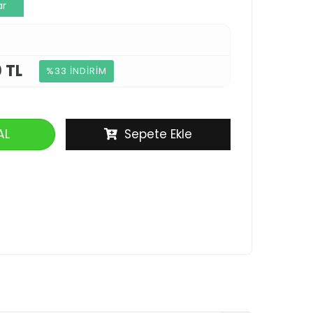
ar
 TL
%33 İNDİRİM
AL
Sepete Ekle