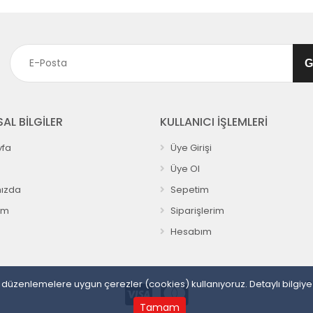
AL BİLGİLER
KULLANICI İŞLEMLERİ
fa
Üye Girişi
Üye Ol
ızda
Sepetim
ım
Siparişlerim
Hesabım
sal düzenlemelere uygun çerezler (cookies) kullanıyoruz. Detaylı bilgiy
P
Tamam