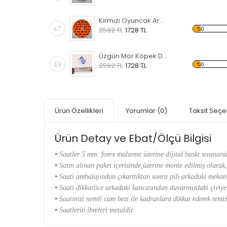
Kırmızı Oyuncak Araba Desenli Dekoratif Duvar Saati
47
%0
2592 TL
1728 TL
Üzgün Mor Köpek Desenli Dekoratif Duvar Saati
49
%0
2592 TL
1728 TL
Ürün Özellikleri
Yorumlar
(0)
Taksit Seçe
Ürün Detay ve Ebat/Ölçü Bilgisi
•
Saatler 5 mm. forex malzeme üzerine dijital baskı sıvanara
•
Satın alınan paket içerisinde,üzerine monte edilmiş olarak,
•
Saati ambalajından çıkarttıktan sonra pili arkadaki mekan
•
Saati dikkatlice arkadaki kancasından duvarınızdaki çiviye
•
Saatinizi nemli cam bezi ile kadranlara dikkat ederek temiz
•
Saatlerin ibreleri metaldir.