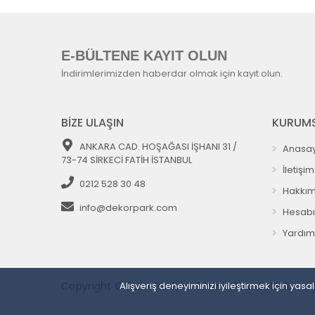
E-BÜLTENE KAYIT OLUN
İndirimlerimizden haberdar olmak için kayıt olun.
BİZE ULAŞIN
KURUMS
ANKARA CAD. HOŞAĞASI İŞHANI 31 /
Anasay
73-74 SİRKECİ FATİH İSTANBUL
İletişim
0212 528 30 48
Hakkım
info@dekorpark.com
Hesab
Yardım
Alışveriş deneyiminizi iyileştirmek için ya
Copyright © Kutal Reklam Tüm Hakları Saklıdır.