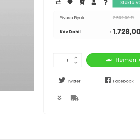
Stokta V
Piyasa Fiyatı
2.592,00 TL
1.728,00
Kdv Dahil
Hemen 
Twitter
Facebook