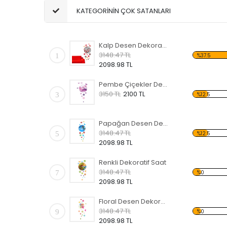
KATEGORİNİN ÇOK SATANLARI
Kalp Desen Dekoratif Saat
3148.47 TL
1
%37.5
2098.98 TL
Pembe Çiçekler Desen Dekoratif Saat
3150 TL
2100 TL
3
%12.5
Papağan Desen Dekoratif Saat
3148.47 TL
5
%12.5
2098.98 TL
Renkli Dekoratif Saat
3148.47 TL
7
%0
2098.98 TL
Floral Desen Dekoratif Saat
3148.47 TL
9
%0
2098.98 TL