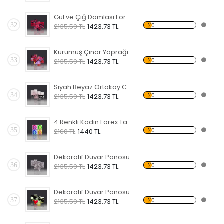
Gül ve Çiğ Damlası Forex Tablo
32
%0
2135.59 TL
1423.73 TL
Kurumuş Çınar Yaprağı ve Taş Forex Tablo
33
%0
2135.59 TL
1423.73 TL
Siyah Beyaz Ortaköy Camii Forex Tablo
34
%0
2135.59 TL
1423.73 TL
4 Renkli Kadın Forex Tablo
35
%0
2160 TL
1440 TL
Dekoratif Duvar Panosu
36
%0
2135.59 TL
1423.73 TL
Dekoratif Duvar Panosu
37
%0
2135.59 TL
1423.73 TL