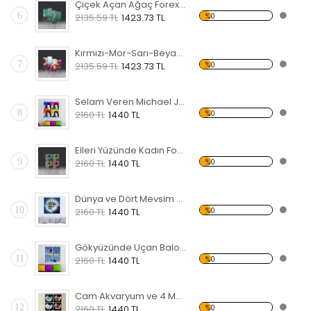
Çiçek Açan Ağaç Forex Tablo
6
%0
2135.59 TL
1423.73 TL
Kırmızı-Mor-Sarı-Beyaz Laleler Forex Tablo
7
%0
2135.59 TL
1423.73 TL
Selam Veren Michael Jackson Forex Tablo
8
%0
2160 TL
1440 TL
Elleri Yüzünde Kadın Forex Tablo
9
%0
2160 TL
1440 TL
Dünya ve Dört Mevsim Forex Tablo
10
%0
2160 TL
1440 TL
Gökyüzünde Uçan Balonlar Forex Tablo
11
%0
2160 TL
1440 TL
Cam Akvaryum ve 4 Mevsim Forex Tablo
12
%0
2160 TL
1440 TL