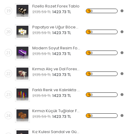
Fizello Rozet Forex Tablo
19
%0
2135.59 TL
1423.73 TL
Papatya ve Uğur Böceği Forex Tablo
20
%0
2135.59 TL
1423.73 TL
Modern Soyut Resim Forex Tablo
21
%0
2135.59 TL
1423.73 TL
Kırmızı Alıç ve Dal Forex Tablo
22
%0
2135.59 TL
1423.73 TL
Farklı Renk ve Kalınlıkta Çubuklar Forex Tablo
23
%0
2135.59 TL
1423.73 TL
Kırmızı Küçük Tuğlalar Forex Tablo
24
%0
2135.59 TL
1423.73 TL
Kız Kulesi Sandal ve Gün Batımı Forex Tablo