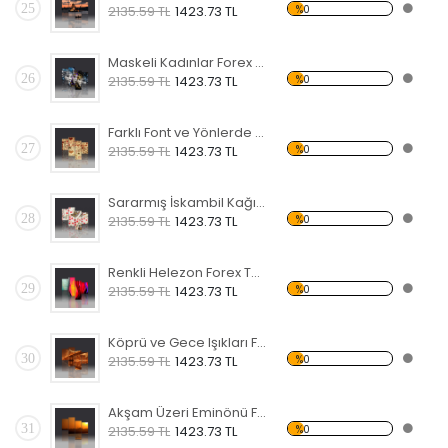
25
%0
2135.59 TL
1423.73 TL
Maskeli Kadınlar Forex Tablo
26
%0
2135.59 TL
1423.73 TL
Farklı Font ve Yönlerde Love Forex Tablo
27
%0
2135.59 TL
1423.73 TL
Sararmış İskambil Kağıtları Forex Tablo
28
%0
2135.59 TL
1423.73 TL
Renkli Helezon Forex Tablo
29
%0
2135.59 TL
1423.73 TL
Köprü ve Gece Işıkları Forex Tablo
30
%0
2135.59 TL
1423.73 TL
Akşam Üzeri Eminönü Forex Tablo
31
%0
2135.59 TL
1423.73 TL