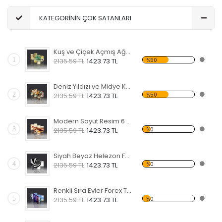
KATEGORİNİN ÇOK SATANLARI
Kuş ve Çiçek Açmış Ağaç Forex Tablo
1
%50
2135.59 TL
1423.73 TL
Deniz Yıldızı ve Midye Kabukları Forex Tablo
2
%50
2135.59 TL
1423.73 TL
Modern Soyut Resim 6 Forex Tablo
3
%0
2135.59 TL
1423.73 TL
Siyah Beyaz Helezon Forex Tablo
4
%0
2135.59 TL
1423.73 TL
Renkli Sıra Evler Forex Tablo
5
%0
2135.59 TL
1423.73 TL