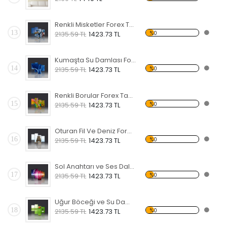
Renkli Misketler Forex Tablo
13
%0
2135.59 TL
1423.73 TL
Kumaşta Su Damlası Forex Tablo
14
%0
2135.59 TL
1423.73 TL
Renkli Borular Forex Tablo
15
%0
2135.59 TL
1423.73 TL
Oturan Fil Ve Deniz Forex Tablo
16
%0
2135.59 TL
1423.73 TL
Sol Anahtarı ve Ses Dalgası Forex Tablo
17
%0
2135.59 TL
1423.73 TL
Uğur Böceği ve Su Damlası Forex Tablo
18
%0
2135.59 TL
1423.73 TL