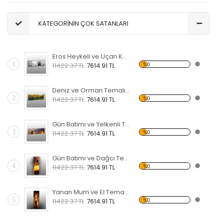
KATEGORİNİN ÇOK SATANLARI
Eros Heykeli ve Uçan Kuşlar Temalı Kanvas Saat
1
%0
11422.37 TL
7614.91 TL
Deniz ve Orman Temalı Kanvas Saat
2
%0
11422.37 TL
7614.91 TL
Gün Batımı ve Yelkenli Temalı Kanvas Saat
3
%0
11422.37 TL
7614.91 TL
Gün Batımı ve Dağcı Temalı Kanvas Saat
4
%0
11422.37 TL
7614.91 TL
Yanan Mum ve El Temalı Kanvas Saat
5
%0
11422.37 TL
7614.91 TL