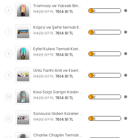
Tramvay ve Yüksek Bina Temalı Kanvas Saat
6
%0
11422.37 TL
7614.91 TL
Köprü ve Şehir temalı Kanvas Saat
7
%0
11422.37 TL
7614.91 TL
Eyfel Kulesi Temalı Kanvas Saat
8
%0
11422.37 TL
7614.91 TL
Ünlü Tarihi Anıt ve Eserler Temalı Kanvas Saat
9
%0
11422.37 TL
7614.91 TL
Kısa Saçlı Sarışın Kadın Kanvas Saat
10
%0
11422.37 TL
7614.91 TL
Sonsuza Giden Küreler Temalı Kanvas Saat
11
%0
11422.37 TL
7614.91 TL
Charlie Chaplin Temalı Kanvas Saat