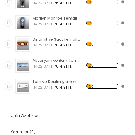
12
%0
11422.37 TL
7614.91 TL
Marilyn Monroe Temalı Kanvas Saat
13
%0
11422.37 TL
7614.91 TL
Dinamit ve Saat Temalı Kanvas Saat
14
%0
11422.37 TL
7614.91 TL
Akvaryum ve Balık Temalı Kanvas Saat
15
%0
11422.37 TL
7614.91 TL
Tam ve Kesilmiş Limon Parçalı Kanvas Saat
16
%0
11422.37 TL
7614.91 TL
Ürün Özellikleri
Yorumlar
(0)