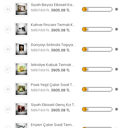
Siyah Beyaz Elbiseli Kadın Temalı Kanvas Saat
44
%0
5857.63 TL
3905.08 TL
Kahve Fincanı Temalı Kanvas Saat
45
%0
5857.63 TL
3905.08 TL
Dünyayı Sırtında Taşıyan Atlas Temalı Kanvas Saat
46
%0
5857.63 TL
3905.08 TL
İstiridye Kabuk Temalı Kanvas Saat
47
%0
5857.63 TL
3905.08 TL
Paslı Yeşil Çalar Saat Temalı Kanvas Saat
48
%0
5857.63 TL
3905.08 TL
Siyah Elbiseli Genç Kız Temalı Kanvas Saat
49
%0
5857.63 TL
3905.08 TL
Eriyen Çalar Saat Temalı Kanvas Saat