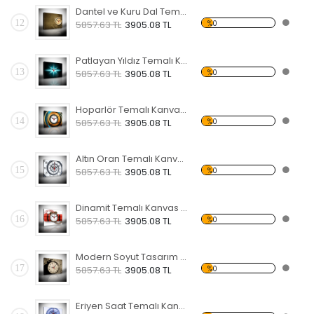
Dantel ve Kuru Dal Temalı Kanvas Saat
12
%0
5857.63 TL
3905.08 TL
Patlayan Yıldız Temalı Kanvas Saat
13
%0
5857.63 TL
3905.08 TL
Hoparlör Temalı Kanvas Saat
14
%0
5857.63 TL
3905.08 TL
Altın Oran Temalı Kanvas Saat
15
%0
5857.63 TL
3905.08 TL
Dinamit Temalı Kanvas Saat
16
%0
5857.63 TL
3905.08 TL
Modern Soyut Tasarım 19 Temalı Kanvas Saat
17
%0
5857.63 TL
3905.08 TL
Eriyen Saat Temalı Kanvas Saat