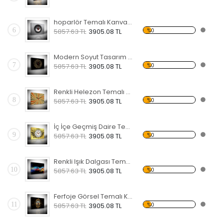
hoparlör Temalı Kanvas Saat
6
%0
5857.63 TL
3905.08 TL
Modern Soyut Tasarım 20 Temalı Kanvas Saat
7
%0
5857.63 TL
3905.08 TL
Renkli Helezon Temalı Kanvas Saat
8
%0
5857.63 TL
3905.08 TL
İç İçe Geçmiş Daire Temalı Kanvas Saat
9
%0
5857.63 TL
3905.08 TL
Renkli Işık Dalgası Temalı Kanvas Saat
10
%0
5857.63 TL
3905.08 TL
Ferfoje Görsel Temalı Kanvas Saat
11
%0
5857.63 TL
3905.08 TL