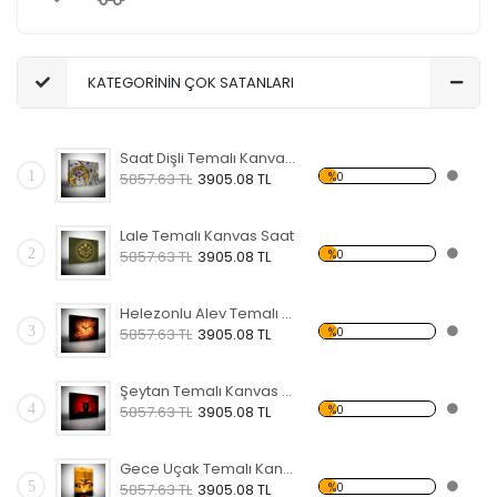
KATEGORİNİN ÇOK SATANLARI
Saat Dişli Temalı Kanvas Saat
1
%0
5857.63 TL
3905.08 TL
Lale Temalı Kanvas Saat
2
%0
5857.63 TL
3905.08 TL
Helezonlu Alev Temalı Kanvas Saat
3
%0
5857.63 TL
3905.08 TL
Şeytan Temalı Kanvas Saat
4
%0
5857.63 TL
3905.08 TL
Gece Uçak Temalı Kanvas Saat
5
%0
5857.63 TL
3905.08 TL