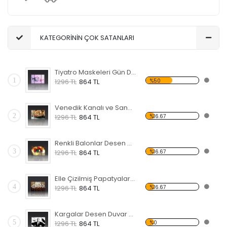
KATEGORİNİN ÇOK SATANLARI
Tiyatro Maskeleri Gün Desen Duvar Panosu
1
%50
1296 TL
864 TL
Venedik Kanalı ve Sandal Forex Tablo
2
%16.67
1296 TL
864 TL
Renkli Balonlar Desen Duvar Panosu
3
%16.67
1296 TL
864 TL
Elle Çizilmiş Papatyalar Forex Tablo
4
%16.67
1296 TL
864 TL
Kargalar Desen Duvar Panosu
5
%0
1296 TL
864 TL