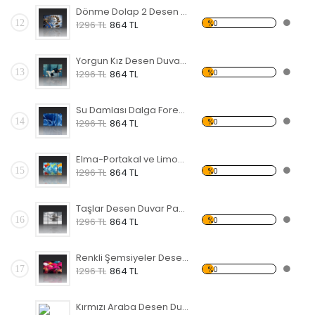
Dönme Dolap 2 Desen Duvar Panosu
12
%0
1296 TL
864 TL
Yorgun Kız Desen Duvar Panosu
13
%0
1296 TL
864 TL
Su Damlası Dalga Forex Tablo
14
%0
1296 TL
864 TL
Elma-Portakal ve Limon Forex Tablo
15
%0
1296 TL
864 TL
Taşlar Desen Duvar Panosu
16
%0
1296 TL
864 TL
Renkli Şemsiyeler Desen Duvar Panosu
17
%0
1296 TL
864 TL
Kırmızı Araba Desen Duvar Panosu