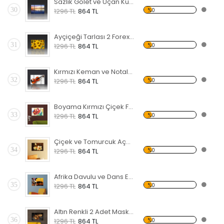
Sazlık Gölet ve Uçan Kuşlar Forex Tablo
30
%0
1296 TL
864 TL
Ayçiçeği Tarlası 2 Forex Tablo
31
%0
1296 TL
864 TL
Kırmızı Keman ve Notalar Forex Tablo
32
%0
1296 TL
864 TL
Boyama Kırmızı Çiçek Forex Tablo
33
%0
1296 TL
864 TL
Çiçek ve Tomurcuk Açmış Manolya Forex Tablo
34
%0
1296 TL
864 TL
Afrika Davulu ve Dans Eden Siyahi Forex Tablo
35
%0
1296 TL
864 TL
Altın Renkli 2 Adet Maske Forex Tablo
36
%0
1296 TL
864 TL