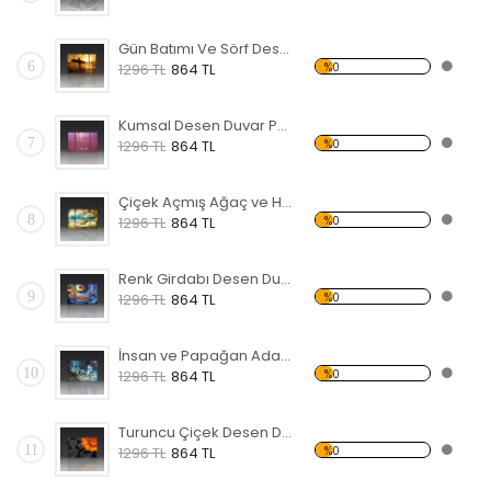
Gün Batımı Ve Sörf Desen Duvar Panosu
6
%0
1296 TL
864 TL
Kumsal Desen Duvar Panosu
7
%0
1296 TL
864 TL
Çiçek Açmış Ağaç ve Hamak Forex Tablo
8
%0
1296 TL
864 TL
Renk Girdabı Desen Duvar Panosu
9
%0
1296 TL
864 TL
İnsan ve Papağan Adada Forex Tablo
10
%0
1296 TL
864 TL
Turuncu Çiçek Desen Duvar Panosu
11
%0
1296 TL
864 TL