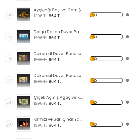
Ayçiçeği Başı ve Cam Şişe Forex Tablo
24
%0
1296 TL
864 TL
Dalga Desen Duvar Panosu
25
%0
1296 TL
864 TL
Dekoratif Duvar Panosu
26
%0
1296 TL
864 TL
Dekoratif Duvar Panosu
27
%0
1296 TL
864 TL
Çiçek Açmış Ağaç ve Kuş Forex Tablo
28
%0
1296 TL
864 TL
Kırmızı ve Sarı Çınar Yaprağı Forex Tablo
29
%0
1296 TL
864 TL