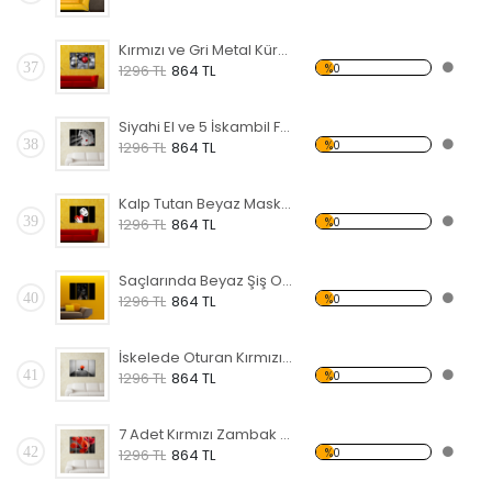
Kırmızı ve Gri Metal Küreler Forex Tablo
37
%0
1296 TL
864 TL
Siyahi El ve 5 İskambil Forex Tablo
38
%0
1296 TL
864 TL
Kalp Tutan Beyaz Maske Forex Tablo
39
%0
1296 TL
864 TL
Saçlarında Beyaz Şiş Olan Siyahi Kadın Forex Tablo
40
%0
1296 TL
864 TL
İskelede Oturan Kırmızı Şemsiyeli Kadın Forex Tablo
41
%0
1296 TL
864 TL
7 Adet Kırmızı Zambak Forex Tablo
42
%0
1296 TL
864 TL