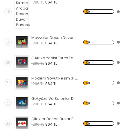
1296 TL
864 TL
18
%0
Meyveler Desen Duvar Panosu
19
%0
1296 TL
864 TL
3 Afrika Yerlisi Forex Tablo
20
%0
1296 TL
864 TL
Modern Soyut Resim 31 Forex Tablo
21
%0
1296 TL
864 TL
Gökyüzü Ve Balonlar Desen Duvar Panosu
22
%0
1296 TL
864 TL
Çilekler Desen Duvar Panosu
23
%0
1296 TL
864 TL