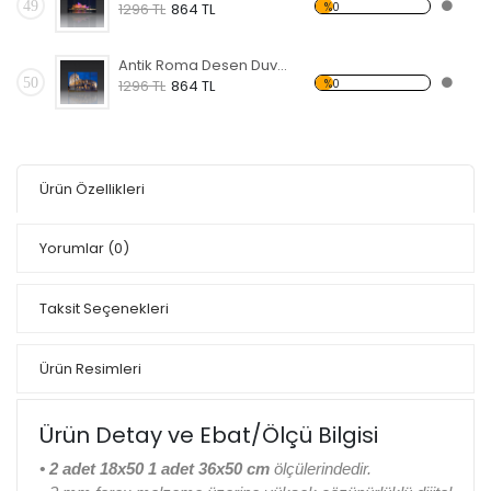
49
%0
1296 TL
864 TL
Antik Roma Desen Duvar Panosu
50
%0
1296 TL
864 TL
Ürün Özellikleri
Yorumlar
(0)
Taksit Seçenekleri
Ürün Resimleri
Ürün Detay ve Ebat/Ölçü Bilgisi
• 2 adet 18x50 1 adet 36x50 cm
ölçülerindedir.