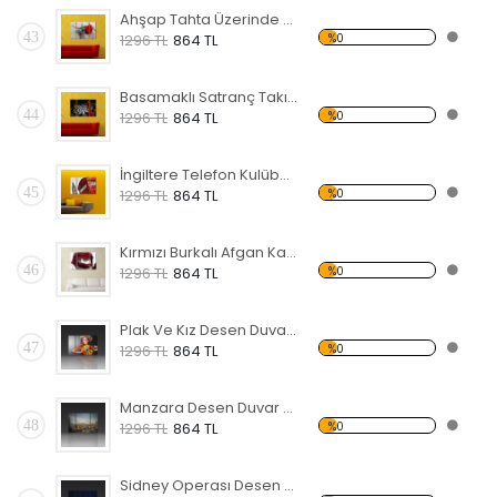
Ahşap Tahta Üzerinde Kırmızı Gül Forex Tablo
43
%0
1296 TL
864 TL
Basamaklı Satranç Takımı Forex Tablo
44
%0
1296 TL
864 TL
İngiltere Telefon Kulübesi Forex Tablo
45
%0
1296 TL
864 TL
Kırmızı Burkalı Afgan Kadın Forex Tablo
46
%0
1296 TL
864 TL
Plak Ve Kız Desen Duvar Panosu
47
%0
1296 TL
864 TL
Manzara Desen Duvar Panosu
48
%0
1296 TL
864 TL
Sidney Operası Desen Duvar Panosu