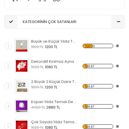
KATEGORİNİN ÇOK SATANLARI
Büyük ve Küçük Yıldız Temalı Dekoratif Kırılmaz Ayna
1
%33.33
1800 TL
1200 TL
Dekoratif Kırılmaz Ayna
2
%16.67
1620 TL
1080 TL
2 Büyük 2 Küçük Daire Temalı Dekoratif Kırılmaz Ayna
3
%16.67
1800 TL
1200 TL
Kopan Yıldız Temalı Dekoratif Kırılmaz Ayna
4
%16.67
4320 TL
2880 TL
Çok Sayıda Yıldız Temalı Dekoratif Kırılmaz Ayna
5
%16.67
1620 TL
1080 TL