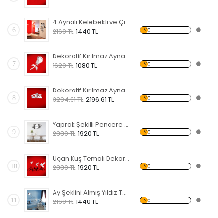
4 Aynalı Kelebekli ve Çiçekli Dekoratif Kırılmaz Ayna
6
%0
2160 TL
1440 TL
Dekoratif Kırılmaz Ayna
7
%0
1620 TL
1080 TL
Dekoratif Kırılmaz Ayna
8
%0
3294.91 TL
2196.61 TL
Yaprak Şekilli Pencere Temalı Dekoratif Kırılmaz Ayna
9
%0
2880 TL
1920 TL
Uçan Kuş Temalı Dekoratif Kırılmaz Ayna
10
%0
2880 TL
1920 TL
Ay Şeklini Almış Yıldız Temalı Dekoratif Kırılmaz Ayna
11
%0
2160 TL
1440 TL