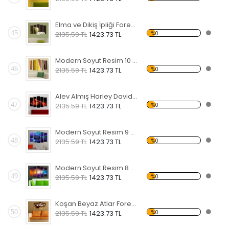
Elma ve Dikiş İpliği Forex Tablo
45
%0
2135.59 TL
1423.73 TL
Modern Soyut Resim 10 Forex Tablo
46
%0
2135.59 TL
1423.73 TL
Alev Almış Harley Davidson Forex Tablo
47
%0
2135.59 TL
1423.73 TL
Modern Soyut Resim 9 Forex Tablo
48
%0
2135.59 TL
1423.73 TL
Modern Soyut Resim 8 Forex Tablo
49
%0
2135.59 TL
1423.73 TL
Koşan Beyaz Atlar Forex Tablo
50
%0
2135.59 TL
1423.73 TL