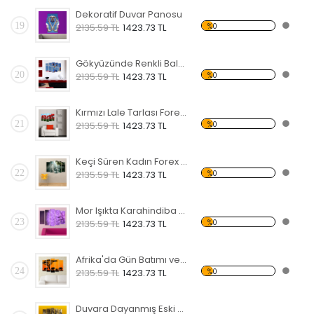
Dekoratif Duvar Panosu
19
%0
2135.59 TL
1423.73 TL
Gökyüzünde Renkli Balonlar Forex Tablo
20
%0
2135.59 TL
1423.73 TL
Kırmızı Lale Tarlası Forex Tablo
21
%0
2135.59 TL
1423.73 TL
Keçi Süren Kadın Forex Tablo
22
%0
2135.59 TL
1423.73 TL
Mor Işıkta Karahindiba Çiçeği Forex Tablo
23
%0
2135.59 TL
1423.73 TL
Afrika'da Gün Batımı ve Fil Sürüsü Forex Tablo
24
%0
2135.59 TL
1423.73 TL
Duvara Dayanmış Eski Bisiklet Forex Tablo