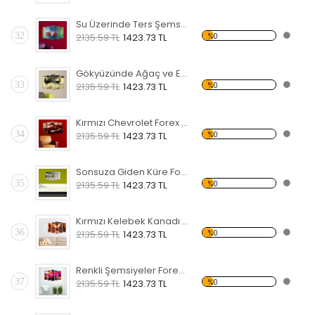
Su Üzerinde Ters Şemsiye Forex Tablo
32
%0
2135.59 TL
1423.73 TL
Gökyüzünde Ağaç ve Ev Forex Tablo
33
%0
2135.59 TL
1423.73 TL
Kırmızı Chevrolet Forex Tablo
34
%0
2135.59 TL
1423.73 TL
Sonsuza Giden Küre Forex Tablo
35
%0
2135.59 TL
1423.73 TL
Kırmızı Kelebek Kanadı Forex Tablo
36
%0
2135.59 TL
1423.73 TL
Renkli Şemsiyeler Forex Tablo
37
%0
2135.59 TL
1423.73 TL