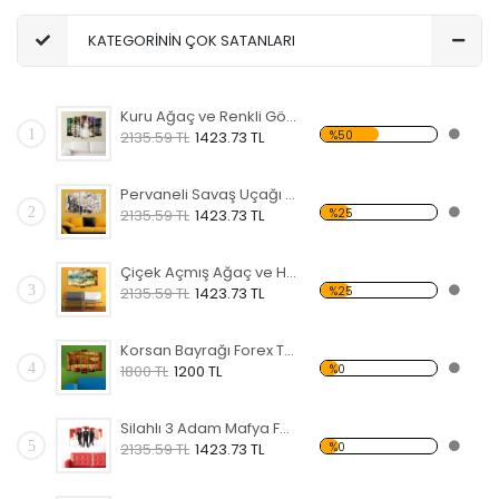
KATEGORİNİN ÇOK SATANLARI
Kuru Ağaç ve Renkli Gökyüzü Forex Tablo
1
%50
2135.59 TL
1423.73 TL
Pervaneli Savaş Uçağı Forex Tablo
2
%25
2135.59 TL
1423.73 TL
Çiçek Açmış Ağaç ve Hamak Forex Tablo
3
%25
2135.59 TL
1423.73 TL
Korsan Bayrağı Forex Tablo
4
%0
1800 TL
1200 TL
Silahlı 3 Adam Mafya Forex Tablo
5
%0
2135.59 TL
1423.73 TL