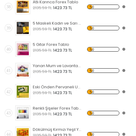
Atlı Karınca Forex Tablo
38
%0
2135.59 TL
1423.73 TL
5 Maskeli Kadın ve Sarı Koltuk Forex Tablo
39
%0
2135.59 TL
1423.73 TL
5 Gitar Forex Tablo
40
%0
2135.59 TL
1423.73 TL
Yanan Mum ve Lavanta Forex Tablo
41
%0
2135.59 TL
1423.73 TL
Eski Önden Pervaneli Uçak Forex Tablo
42
%0
2135.59 TL
1423.73 TL
Renkli Şişeler Forex Tablo
43
%0
2135.59 TL
1423.73 TL
Dökülmüş Kırmızı Yeşil Yapraklar Forex Tablo
44
%0
2135.59 TL
1423.73 TL