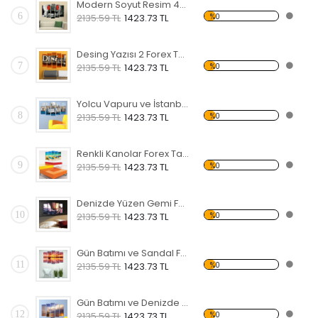
Modern Soyut Resim 40 Forex Tablo
6
%0
2135.59 TL
1423.73 TL
Desing Yazısı 2 Forex Tablo
7
%0
2135.59 TL
1423.73 TL
Yolcu Vapuru ve İstanbul Forex Tablo
8
%0
2135.59 TL
1423.73 TL
Renkli Kanolar Forex Tablo
9
%0
2135.59 TL
1423.73 TL
Denizde Yüzen Gemi Forex Tablo
10
%0
2135.59 TL
1423.73 TL
Gün Batımı ve Sandal Forex Tablo
11
%0
2135.59 TL
1423.73 TL
Gün Batımı ve Denizde Yelkenli Forex Tablo
12
%0
2135.59 TL
1423.73 TL