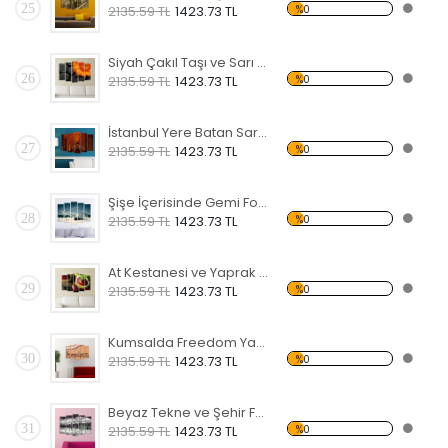
25
%0
2135.59 TL
1423.73 TL
Siyah Çakıl Taşı ve Sarı Çiçek Forex Tablo
26
%0
2135.59 TL
1423.73 TL
İstanbul Yere Batan Sarnıcı Forex Tablo
27
%0
2135.59 TL
1423.73 TL
Şişe İçerisinde Gemi Forex Tablo
28
%0
2135.59 TL
1423.73 TL
At Kestanesi ve Yaprak Forex Tablo
29
%0
2135.59 TL
1423.73 TL
Kumsalda Freedom Yazısı Forex Tablo
30
%0
2135.59 TL
1423.73 TL
Beyaz Tekne ve Şehir Forex Tablo
31
%0
2135.59 TL
1423.73 TL