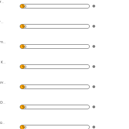
Bozkırda Çalılık Forex Tablo
%0
Kuru Gül Resmi Forex Tablo
%0
Afrika'da Gün Batımı ve Filler Forex Tablo
%0
Oturan Fil ve Uçan Kuşlar Forex Tablo
%0
Pervane Desen Duvar Panosu 3AS-1114
%0
3 Parça Sarı Taksi Duvar Panosu
%0
Kırmızı Telefon Kulübeleri Desen Duvar Panosu
%0