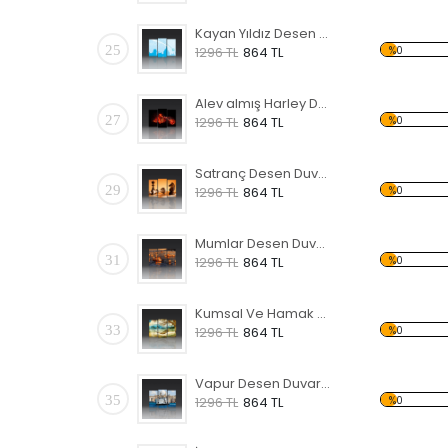
Kayan Yıldız Desen Duvar Panosu
25
%0
1296 TL
864 TL
Alev almış Harley Davidson Forex Tablo
27
%0
1296 TL
864 TL
Satranç Desen Duvar Panosu
29
%0
1296 TL
864 TL
Mumlar Desen Duvar Panosu
31
%0
1296 TL
864 TL
Kumsal Ve Hamak Desen Duvar Panosu
33
%0
1296 TL
864 TL
Vapur Desen Duvar Panosu
35
%0
1296 TL
864 TL