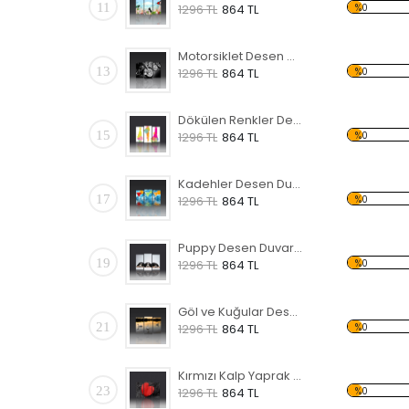
11
%0
1296 TL
864 TL
Motorsiklet Desen Duvar Panosu 3AS-1120
13
%0
1296 TL
864 TL
Dökülen Renkler Desen Duvar Panosu
15
%0
1296 TL
864 TL
Kadehler Desen Duvar Panosu 3AS-1117
17
%0
1296 TL
864 TL
Puppy Desen Duvar Panosu
19
%0
1296 TL
864 TL
Göl ve Kuğular Desen Duvar Panosu
21
%0
1296 TL
864 TL
Kırmızı Kalp Yaprak Desen Duvar Panosu
23
%0
1296 TL
864 TL