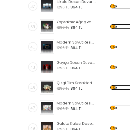
İskele Desen Duvar Panosu
37
%0
1296 TL
864 TL
Yapraksız Ağaç ve Renkli Gökyüzü Forex Tablo
39
%0
1296 TL
864 TL
Modern Soyut Resim 21 Forex Tablo
41
%0
1296 TL
864 TL
Geyşa Desen Duvar Panosu
43
%0
1296 TL
864 TL
Çizgi Film Karakteri ve Kuş Forex Tablo
45
%0
1296 TL
864 TL
Modern Soyut Resim 11 Forex Tablo
47
%0
1296 TL
864 TL
Galata Kulesi Desen Duvar Panosu
49
%0
1296 TL
864 TL