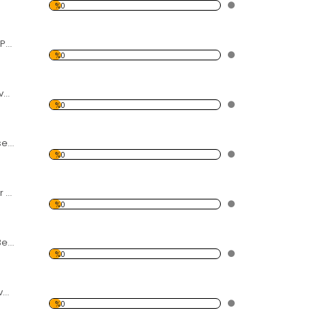
%0
Eller Desen Duvar Panosu
%0
Renkler Desen Duvar Panosu
%0
Dönme Dolap Desen Duvar Panosu 3AS-1116
%0
Şapka Ve Civcivler Desen Duvar Panosu
%0
3 Parça Siyah ve Beyaz Civcivler Forex Tablo
%0
Çarklar Desen Duvar Panosu
%0