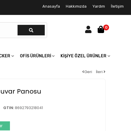
Anasayfa
Hakkımızda
Yardım
İletişim
0
ICKER
OFIS ÜRÜNLERI
KIŞIYE ÖZEL ÜRÜNLER
Geri
İleri
Duvar Panosu
GTIN:
8692793218041
ar