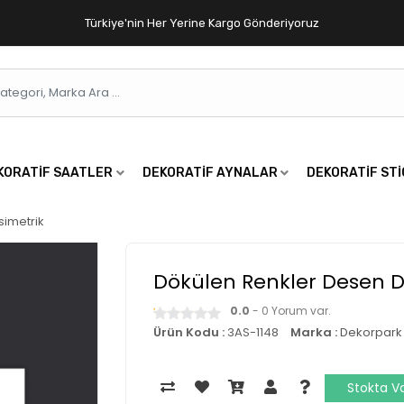
Türkiye'nin Her Yerine Kargo Gönderiyoruz
KORATIF SAATLER
DEKORATIF AYNALAR
DEKORATIF ST
simetrik
Dökülen Renkler Desen 
0.0
- 0 Yorum var.
Ürün Kodu :
3AS-1148
Marka :
Dekorpark
Stokta V