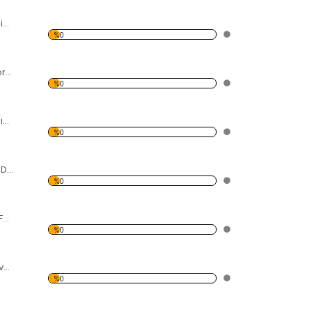
Modern Soyut Resim 7 Forex Tablo
%0
Yakıt Göstergeli Forex Tablo
%0
Modern Soyut Resim 15 Forex Tablo
%0
Play Tunes Desen Duvar Panosu
%0
tekne ve İnsanlar Forex Tablo
%0
Yelkenli Desen Duvar Panosu
%0