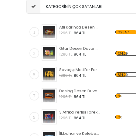
KATEGORİNİN ÇOK SATANLARI
Atlı Karınca Desen Duvar Panosu
1
%28.57
1296 TL
864 TL
Gitar Desen Duvar Panosu
3
%14.29
1296 TL
864 TL
Savaşçı Motilfer Forex Tablo
5
%14.29
1296 TL
864 TL
Desing Desen Duvar Panosu
7
%0
1296 TL
864 TL
3 Afrika Yerlisi Forex Tablo
9
%0
1296 TL
864 TL
İlkbahar ve Kelebekler Forex Tablo