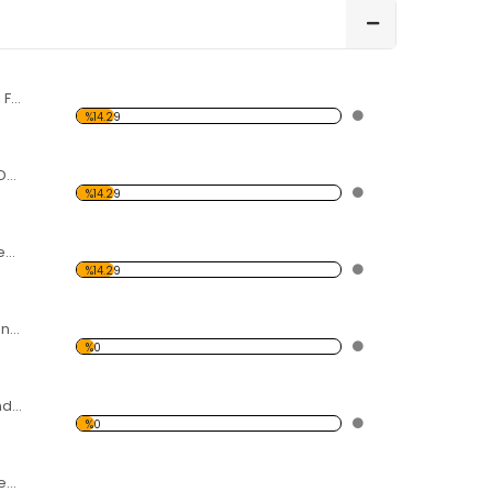
Renkli Gül Bahçesi Forex Tablo
%14.29
Boncuklar Desen Duvar Panosu
%14.29
Deniz Kabukları Desen Duvar Panosu
%14.29
5 Silahşörler Desen Duvar Panosu
%0
Gün Batımı Ve Sandal Desen Duvar Panosu
%0
Beyaz Yel Değirmenleri Forex Tablo