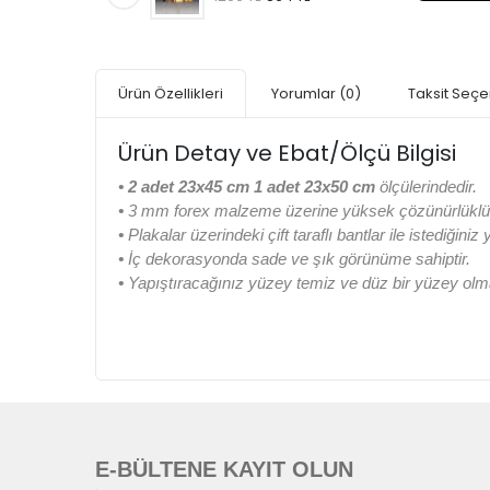
Ürün Özellikleri
Yorumlar
(0)
Taksit Seçe
Ürün Detay ve Ebat/Ölçü Bilgisi
• 2 adet 23x45 cm 1 adet 23x50 cm
ölçülerindedir.
•
3 mm forex malzeme üzerine yüksek çözünürlüklü di
•
Plakalar üzerindeki çift taraflı bantlar ile istediğiniz
•
İç dekorasyonda sade ve şık görünüme sahiptir.
•
Yapıştıracağınız yüzey temiz ve düz bir yüzey olma
E-BÜLTENE KAYIT OLUN