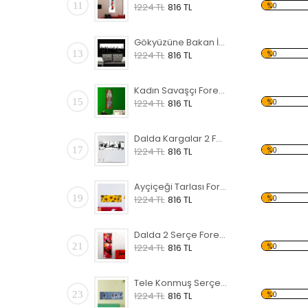
11
%0
1224 TL
816 TL
Gökyüzüne Bakan İnsanlar Forex Tablo
13
%0
1224 TL
816 TL
Kadın Savaşçı Forex Tablo
15
%0
1224 TL
816 TL
Dalda Kargalar 2 Forex Tablo
17
%0
1224 TL
816 TL
Ayçiçeği Tarlası Forex Tablo
19
%0
1224 TL
816 TL
Dalda 2 Serçe Forex Tablo
21
%0
1224 TL
816 TL
Tele Konmuş Serçeler Forex Tablo
23
%0
1224 TL
816 TL