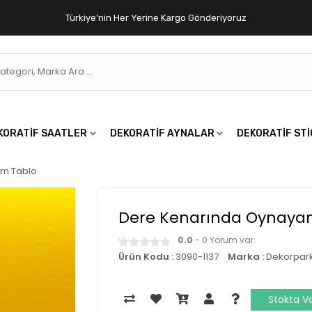
Türkiye'nin Her Yerine Kargo Gönderiyoruz
KORATIF SAATLER
DEKORATIF AYNALAR
DEKORATIF ST
cm Tablo
Dere Kenarında Oynayan
0.0
- 0 Yorum var.
Ürün Kodu :
3090-1137
Marka :
Dekorpar
Stokta V