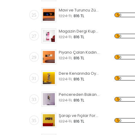
Mavi ve Turuncu Zümrüdü Anka Forex Tablo
25
%0
1224 TL
816 TL
Magazin Dergi Kupürü Forex Tablo
27
%0
1224 TL
816 TL
Piyano Çalan Kadın Forex Tablo
29
%0
1224 TL
816 TL
Dere Kenarında Oynayan Çocuklar Forex Tablo
31
%0
1224 TL
816 TL
Pencereden Bakan Kadın Forex Tablo
33
%0
1224 TL
816 TL
Şarap ve Fıçılar Forex Tablo
35
%0
1224 TL
816 TL