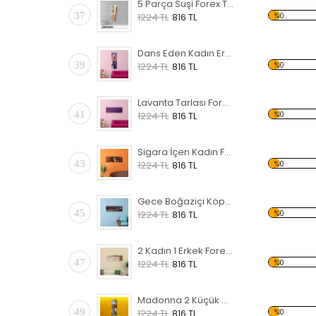
5 Parça Suşi Forex Tablo
37
%0
1224 TL
816 TL
Dans Eden Kadın Erkek Forex Tablo
39
%0
1224 TL
816 TL
Lavanta Tarlası Forex Tablo
41
%0
1224 TL
816 TL
Sigara İçen Kadın Forex Tablo
43
%0
1224 TL
816 TL
Gece Boğaziçi Köprüsü Forex Tablo
45
%0
1224 TL
816 TL
2 Kadın 1 Erkek Forex Tablo
47
%0
1224 TL
816 TL
Madonna 2 Küçük Çocuk Forex Tablo
49
%0
1224 TL
816 TL