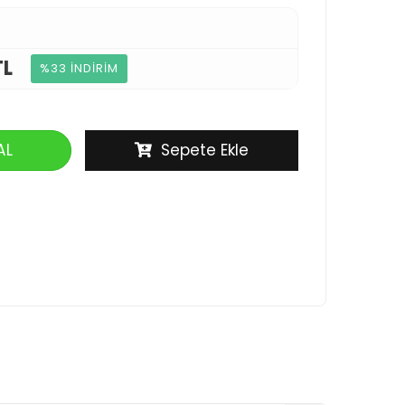
TL
%33 İNDİRİM
AL
Sepete Ekle