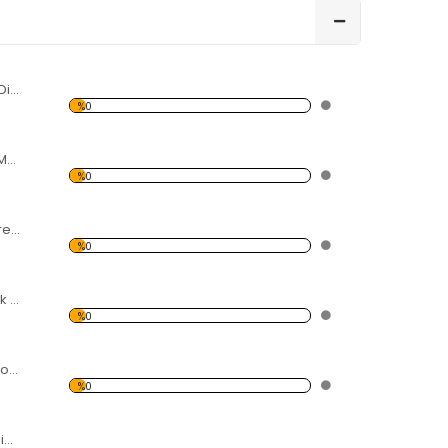
Karpuz ve Meyve Dilimleri Forex Tablo
%0
Gül Yaprakları ve Metal Forex Tablo
%0
Renkli Helezon Forex Tablo
%0
Hava-Ateş-Toprak Su Forex Tablo
%0
Işık ve Rezonans Forex Tablo
%0
Modern Soyut Resim 3 Forex Tablo