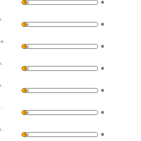
%0
Modern Soyut Resim Evler Forex Tablo
%0
Yatak ve Tablo Forex Tablo
%0
Modern Soyut Resim 5 Forex Tablo
%0
Modern Soyut Resim Deniz Feneri Forex Tablo
%0
Saksafon Çalan 2 Müzisyen Forex Tablo
%0
Modern Soyut Resim 4 Forex Tablo
%0