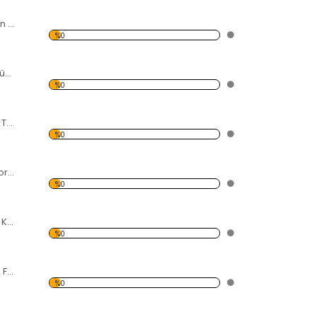
Rüzgarda Sallanan Gelincikler Forex Tablo
%0
Kalp Şeklinde Küçük Resimler Forex Tablo
%0
Fularlı Kadın Forex Tablo
%0
Çocuk ve Karga Forex Tablo
%0
Siyah Beyaz Pizza Kulesi Forex Tablo
%0
Gökdelende Mola Forex Tablo
%0