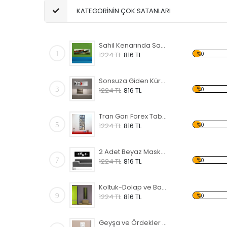
KATEGORİNİN ÇOK SATANLARI
Sahil Kenarında Sandal Forex Tablo
1
%0
1224 TL
816 TL
Sonsuza Giden Küreler Forex Tablo
3
%0
1224 TL
816 TL
Tran Garı Forex Tablo
5
%0
1224 TL
816 TL
2 Adet Beyaz Maske Forex Tablo
7
%0
1224 TL
816 TL
Koltuk-Dolap ve Bambu Forex Tablo
9
%0
1224 TL
816 TL
Geyşa ve Ördekler Forex Tablo