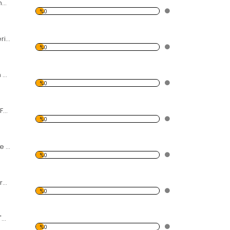
Yanardağı ve Dumanı Forex Tablo
%0
Tavus Kuşu Renkleri Forex Tablo
%0
Karahindiba Siyah Zemin Forex Tablo
%0
Taş ve Akan Dere Forex Tablo
%0
Denizci ve Hemşire Forex Tablo
%0
Afrikada Zebra Forex Tablo
%0
3 Adet Fil ve Afrika'da Gün Batımı Forex Tablo
%0