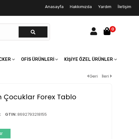
Anasayfa
Hakkımızda
Yardım
İletişim
0
ICKER
OFIS ÜRÜNLERI
KIŞIYE ÖZEL ÜRÜNLER
Geri
İleri
 Çocuklar Forex Tablo
k
GTIN:
8692793218155
ar