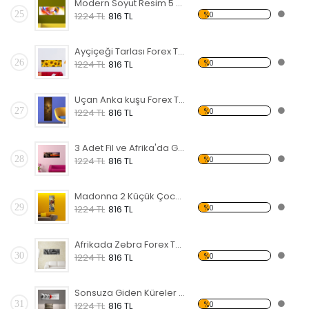
Modern Soyut Resim 5 Forex Tablo
25
%0
1224 TL
816 TL
Ayçiçeği Tarlası Forex Tablo
26
%0
1224 TL
816 TL
Uçan Anka kuşu Forex Tablo
27
%0
1224 TL
816 TL
3 Adet Fil ve Afrika'da Gün Batımı Forex Tablo
28
%0
1224 TL
816 TL
Madonna 2 Küçük Çocuk Forex Tablo
29
%0
1224 TL
816 TL
Afrikada Zebra Forex Tablo
30
%0
1224 TL
816 TL
Sonsuza Giden Küreler Forex Tablo
31
%0
1224 TL
816 TL