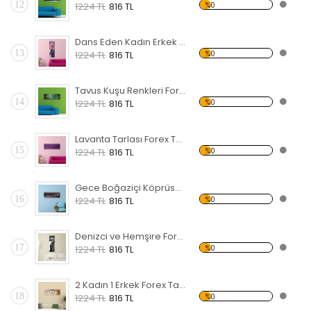
12
%0
1224 TL
816 TL
Dans Eden Kadın Erkek Forex Tablo
13
%0
1224 TL
816 TL
Tavus Kuşu Renkleri Forex Tablo
14
%0
1224 TL
816 TL
Lavanta Tarlası Forex Tablo
15
%0
1224 TL
816 TL
Gece Boğaziçi Köprüsü Forex Tablo
16
%0
1224 TL
816 TL
Denizci ve Hemşire Forex Tablo
17
%0
1224 TL
816 TL
2 Kadın 1 Erkek Forex Tablo
18
%0
1224 TL
816 TL