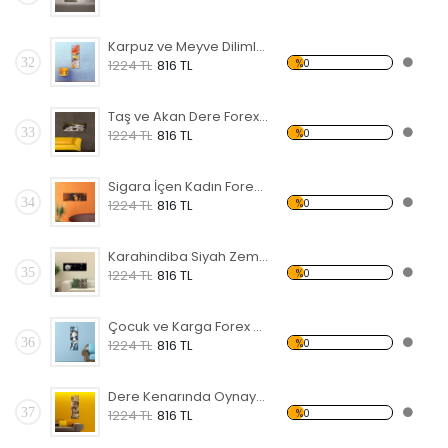
Karpuz ve Meyve Dilimleri Forex Tablo
32
%0
1224 TL
816 TL
Taş ve Akan Dere Forex Tablo
33
%0
1224 TL
816 TL
Sigara İçen Kadın Forex Tablo
34
%0
1224 TL
816 TL
Karahindiba Siyah Zemin Forex Tablo
35
%0
1224 TL
816 TL
Çocuk ve Karga Forex Tablo
36
%0
1224 TL
816 TL
Dere Kenarında Oynayan Çocuklar Forex Tablo
37
%0
1224 TL
816 TL