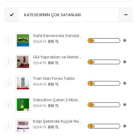
KATEGORİNİN ÇOK SATANLARI
Sahil Kenarında Sandal Forex Tablo
1
%0
1224 TL
816 TL
Gül Yaprakları ve Metal Forex Tablo
2
%0
1224 TL
816 TL
Tran Garı Forex Tablo
3
%0
1224 TL
816 TL
Saksafon Çalan 2 Müzisyen Forex Tablo
4
%0
1224 TL
816 TL
Kalp Şeklinde Küçük Resimler Forex Tablo
5
%0
1224 TL
816 TL