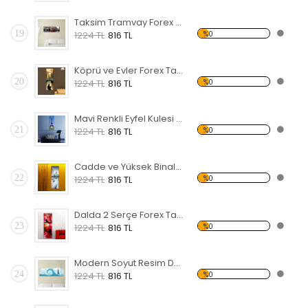
Taksim Tramvay Forex Tablo
19
%0
1224 TL
816 TL
Köprü ve Evler Forex Tablo
20
%0
1224 TL
816 TL
Mavi Renkli Eyfel Kulesi Forex Tablo
21
%0
1224 TL
816 TL
Cadde ve Yüksek Binalar Forex Tablo
22
%0
1224 TL
816 TL
Dalda 2 Serçe Forex Tablo
23
%0
1224 TL
816 TL
Modern Soyut Resim Deniz Feneri Forex Tablo
24
%0
1224 TL
816 TL