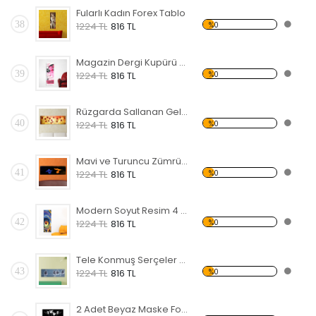
Fularlı Kadın Forex Tablo
38
%0
1224 TL
816 TL
Magazin Dergi Kupürü Forex Tablo
39
%0
1224 TL
816 TL
Rüzgarda Sallanan Gelincikler Forex Tablo
40
%0
1224 TL
816 TL
Mavi ve Turuncu Zümrüdü Anka Forex Tablo
41
%0
1224 TL
816 TL
Modern Soyut Resim 4 Forex Tablo
42
%0
1224 TL
816 TL
Tele Konmuş Serçeler Forex Tablo
43
%0
1224 TL
816 TL
2 Adet Beyaz Maske Forex Tablo