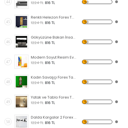
44
%0
1224 TL
816 TL
Renkli Helezon Forex Tablo
45
%0
1224 TL
816 TL
Gökyüzüne Bakan İnsanlar Forex Tablo
46
%0
1224 TL
816 TL
Modern Soyut Resim Evler Forex Tablo
47
%0
1224 TL
816 TL
Kadın Savaşçı Forex Tablo
48
%0
1224 TL
816 TL
Yatak ve Tablo Forex Tablo
49
%0
1224 TL
816 TL
Dalda Kargalar 2 Forex Tablo
50
%0
1224 TL
816 TL