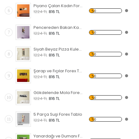
Piyano Çalan Kadın Forex Tablo
6
%0
1224 TL
816 TL
Pencereden Bakan Kadın Forex Tablo
7
%0
1224 TL
816 TL
Siyah Beyaz Pizza Kulesi Forex Tablo
8
%0
1224 TL
816 TL
Şarap ve Fıçılar Forex Tablo
9
%0
1224 TL
816 TL
Gökdelende Mola Forex Tablo
10
%0
1224 TL
816 TL
5 Parça Suşi Forex Tablo
11
%0
1224 TL
816 TL
Yanardağı ve Dumanı Forex Tablo