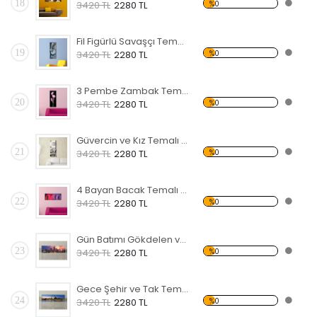
18
%0
3420 TL
2280 TL
Fil Figürlü Savaşçı Temalı Kanvas Tablo
19
%0
3420 TL
2280 TL
3 Pembe Zambak Temalı Kanvas Tablo
20
%0
3420 TL
2280 TL
Güvercin ve Kız Temalı Kanvas Tablo
21
%0
3420 TL
2280 TL
4 Bayan Bacak Temalı Kanvas Tablo
22
%0
3420 TL
2280 TL
Gün Batımı Gökdelen ve Şehir Temalı Kanvas Tablo
23
%0
3420 TL
2280 TL
Gece Şehir ve Tak Temalı Kanvas Tablo
24
%0
3420 TL
2280 TL