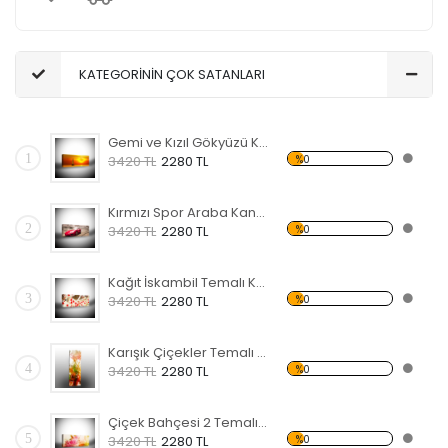
KATEGORİNİN ÇOK SATANLARI
Gemi ve Kızıl Gökyüzü Kanvas Tablo
1
%0
3420 TL
2280 TL
Kırmızı Spor Araba Kanvas Tablo
2
%0
3420 TL
2280 TL
Kağıt İskambil Temalı Kanvas Tablo
3
%0
3420 TL
2280 TL
Karışık Çiçekler Temalı Kanvas Tablo
4
%0
3420 TL
2280 TL
Çiçek Bahçesi 2 Temalı Kanvas Tablo
5
%0
3420 TL
2280 TL