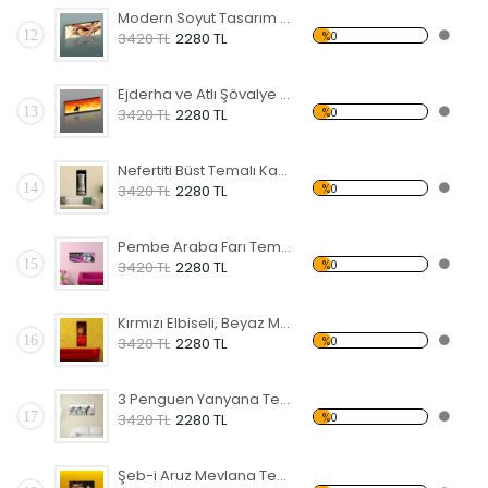
Modern Soyut Tasarım 22 Kanvas Tablo
12
%0
3420 TL
2280 TL
Ejderha ve Atlı Şövalye Temalı Kanvas Tablo
13
%0
3420 TL
2280 TL
Nefertiti Büst Temalı Kanvas Tablo
14
%0
3420 TL
2280 TL
Pembe Araba Farı Temalı Kanvas Tablo
15
%0
3420 TL
2280 TL
Kırmızı Elbiseli, Beyaz Maskeli Kadın Temalı Kanvas Tablo
16
%0
3420 TL
2280 TL
3 Penguen Yanyana Temalı Kanvas Tablo
17
%0
3420 TL
2280 TL
Şeb-i Aruz Mevlana Temalı Kanvas Tablo