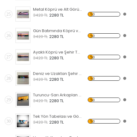
Metal Köprü ve Alt Görünüm Temalı Kanvas Tablo
25
%0
3420 TL
2280 TL
Gün Batımında Köprü ve Şehir Temalı Kanvas Tablo
26
%0
3420 TL
2280 TL
Ayaklı Köprü ve Şehir Temalı Kanvas Tablo
27
%0
3420 TL
2280 TL
Deniz ve Uzaktan Şehir Temalı Kanvas Tablo
28
%0
3420 TL
2280 TL
Turuncu-Sarı Arkaplan ve Cami Temalı Kanvas Tablo
29
%0
3420 TL
2280 TL
Tek Yön Tabelası ve Gökdelen Temalı Kanvas Tablo
30
%0
3420 TL
2280 TL