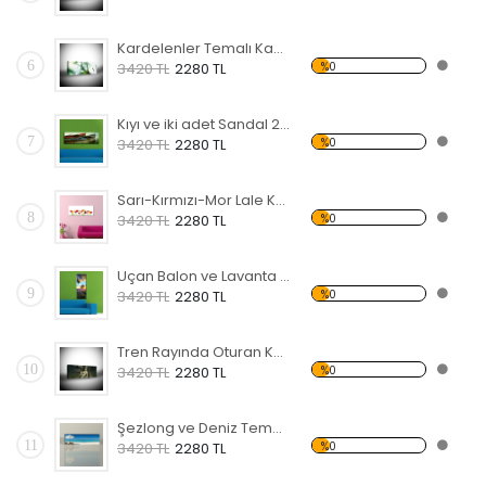
Kardelenler Temalı Kanvas Tablo
6
%0
3420 TL
2280 TL
Kıyı ve iki adet Sandal 2 Temalı Kanvas Tablo
7
%0
3420 TL
2280 TL
Sarı-Kırmızı-Mor Lale Kanvas Tablo
8
%0
3420 TL
2280 TL
Uçan Balon ve Lavanta Tarlaları Kanvas Tablo
9
%0
3420 TL
2280 TL
Tren Rayında Oturan Kadın Temalı Kanvas Tablo
10
%0
3420 TL
2280 TL
Şezlong ve Deniz Temalı Kanvas Tablo
11
%0
3420 TL
2280 TL