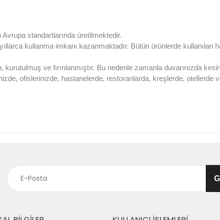
 Avrupa standartlarında üretilmektedir.
, yıllarca kullanma imkanı kazanmaktadır. Bütün ürünlerde kullanıla
p, kurutulmuş ve fırınlanmıştır. Bu nedenle zamanla duvarınızda kes
nizde, ofislerinizde, hastanelerde, restoranlarda, kreşlerde, otellerd
AL BİLGİLER
KULLANICI İŞLEMLERİ