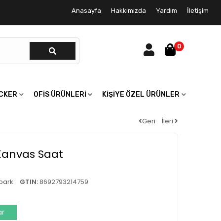
Anasayfa
Hakkımızda
Yardım
İletişim
0
ICKER
OFIS ÜRÜNLERI
KIŞIYE ÖZEL ÜRÜNLER
Geri
İleri
Kanvas Saat
park
GTIN:
8692793214759
ar