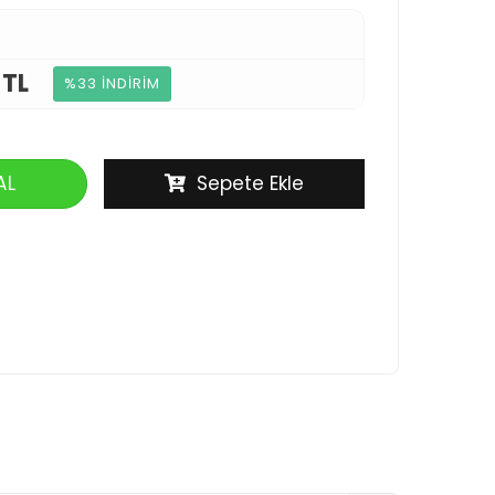
 TL
%33 İNDİRİM
AL
Sepete Ekle