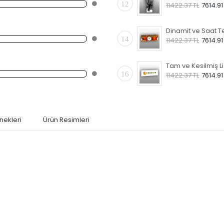
12
11422.37 TL
7614.91
14
11422.37 TL
7614.91
Tam 
16
11422.37 TL
7614.91
nekleri
Ürün Resimleri