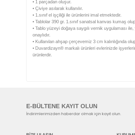
• 1 parçadan oluşur.
• Çiviye asılarak kullanılır.
• 1.sınıf el işçiliği ile ürünlerini imal etmektedir.
• Tablolar 390 gr. 1.sınıf sanatsal kanvas kumaş olup
• Tablo yüzeyi doğaya saygılı vernik uygulaması ile
onaylıdır.
• Kullanılan ahşap çerçevemiz 3 cm kalınlığında olu
• Duvardizayn® markalı ürünleri evlerinizde işyerleri
ürünlerdir.
E-BÜLTENE KAYIT OLUN
İndirimlerimizden haberdar olmak için kayıt olun.
BİZE ULAŞIN
KURUMS