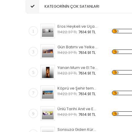
KATEGORİNİN ÇOK SATANLARI
Eros Heykeli ve Uçan Kuşlar Temalı Kanvas Saat
1
%0
11422.37 TL
7614.91 TL
Gün Batımı ve Yelkenli Temalı Kanvas Saat
3
%0
11422.37 TL
7614.91 TL
Yanan Mum ve El Temalı Kanvas Saat
5
%0
11422.37 TL
7614.91 TL
Köprü ve Şehir temalı Kanvas Saat
7
%0
11422.37 TL
7614.91 TL
Ünlü Tarihi Anıt ve Eserler Temalı Kanvas Saat
9
%0
11422.37 TL
7614.91 TL
Sonsuza Giden Küreler Temalı Kanvas Saat