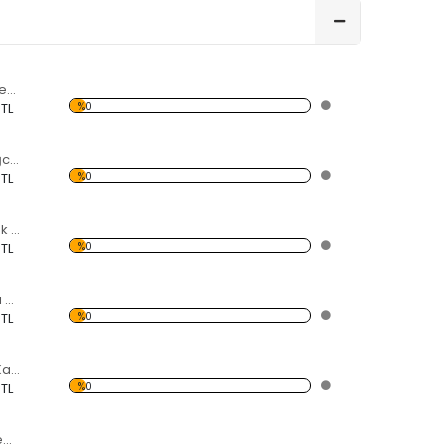
Deniz ve Orman Temalı Kanvas Saat
%0
 TL
Gün Batımı ve Dağcı Temalı Kanvas Saat
%0
 TL
Tramvay ve Yüksek Bina Temalı Kanvas Saat
%0
 TL
Eyfel Kulesi Temalı Kanvas Saat
%0
 TL
Kısa Saçlı Sarışın Kadın Kanvas Saat
%0
 TL
Charlie Chaplin Temalı Kanvas Saat