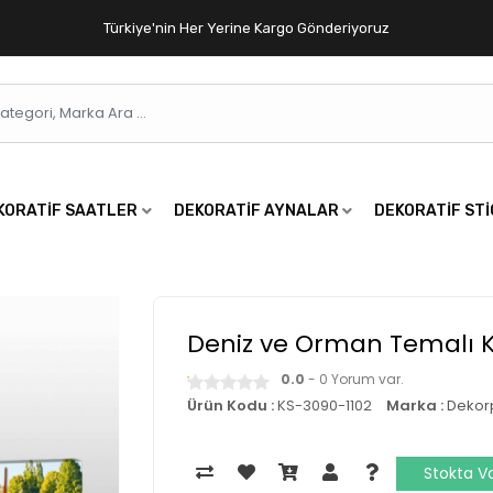
Türkiye'nin Her Yerine Kargo Gönderiyoruz
KORATIF SAATLER
DEKORATIF AYNALAR
DEKORATIF ST
Deniz ve Orman Temalı 
0.0
- 0 Yorum var.
Ürün Kodu :
KS-3090-1102
Marka :
Dekor
Stokta V