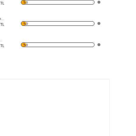
%0
 TL
Dinamit ve Saat Temalı Kanvas Saat
%0
 TL
ve Kesilmiş Limon Parçalı Kanvas Saat
%0
 TL