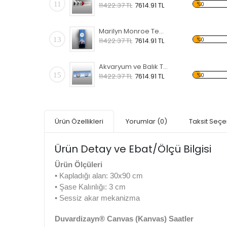
11
%0
11422.37 TL
7614.91 TL
Marilyn Monroe Temalı Kanvas Saat
13
%0
11422.37 TL
7614.91 TL
Akvaryum ve Balık Temalı Kanvas Saat
15
%0
11422.37 TL
7614.91 TL
Ürün Özellikleri
Yorumlar
(0)
Taksit Seçe
Ürün Detay ve Ebat/Ölçü Bilgisi
Ürün Ölçüleri
• Kapladığı alan: 30x90 cm
• Şase Kalınlığı: 3 cm
• Sessiz akar mekanizma
Duvardizayn® Canvas (Kanvas) Saatler